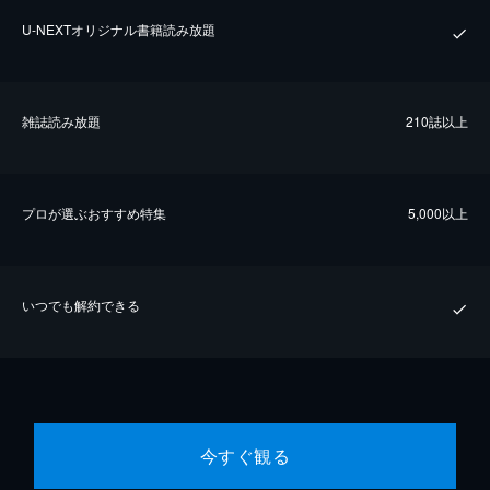
U-NEXTオリジナル書籍読み放題
雑誌読み放題
210誌以上
プロが選ぶおすすめ特集
5,000以上
いつでも解約できる
今すぐ観る