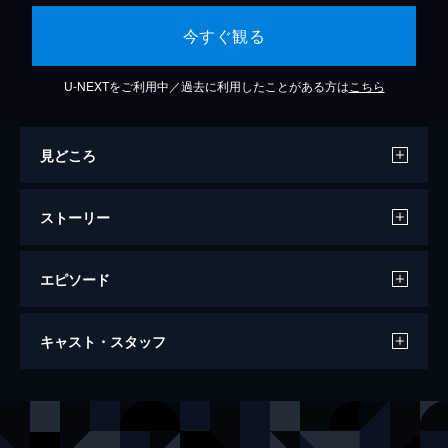
今すぐ観る
U-NEXTをご利用中／過去に利用したことがある方は
こちら
見どころ
ストーリー
エピソード
紀ノ川
キャスト・スタッフ
165分
出演
岩下志麻
司葉子