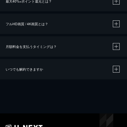
最大40%
ポイント還元とは？
※
※
作品によって必要なポイントが異なります。
フルHD画質 / 4K画質とは？
月額料金を支払うタイミングは？
※
40％ポイント還元の対象は、クレジットカード決済による作品の購入 / レンタルです。
※
iOSアプリのUコイン決済による作品の購入 / レンタルは、20％のポイント還元です。
※
還元の対象外となる決済方法や商品があります。くわしくは
こちら
をご確認ください。
いつでも解約できますか
こちら