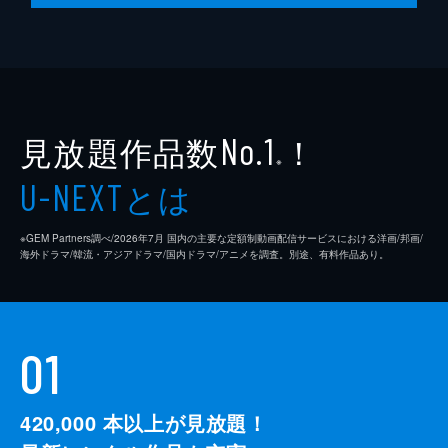
見放題作品数
！
No.1
※
とは
U-NEXT
※GEM Partners調べ/2026年7⽉ 国内の主要な定額制動画配信サービスにおける洋画/邦画/
海外ドラマ/韓流・アジアドラマ/国内ドラマ/アニメを調査。別途、有料作品あり。
01
420,000
本以上が見放題！