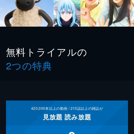
無料トライアルの
2つの特典
420,000
本以上の動画 /
210
誌以上の雑誌が
見放題
読み放題