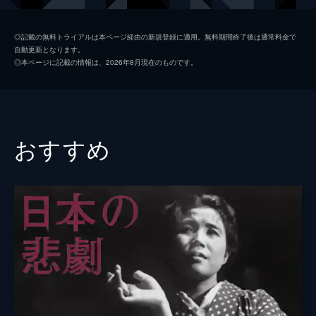
田村高廣
◎記載の無料トライアルは本ページ経由の新規登録に適用。無料期間終了後は通常料金で
自動更新となります。
東山千栄子
◎本ページに記載の情報は、2026年8月現在のものです。
丹波哲郎
有川由紀
沢村貞子
おすすめ
穂積隆信
菅原文太
野々村潔
監督
中村登
脚本
久板栄二郎
原作
有吉佐和子