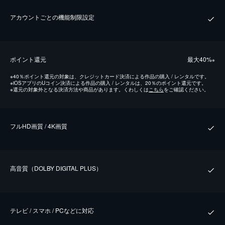
アカウントごとの機能制限設定
ポイント還元
最⼤40%
※
※
40％ポイント還元の対象は、クレジットカード決済による作品の購入 / レンタルです。
※
iOSアプリのUコイン決済による作品の購入 / レンタルは、20％のポイント還元です。
※
還元の対象外となる決済方法や商品があります。くわしくは
こちら
をご確認ください。
フルHD画質 / 4K画質
⾼⾳質（DOLBY DIGITAL PLUS）
テレビ / スマホ / PCなどに対応