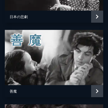
音楽
武満徹
製作
白井昌夫
日本の悲劇
善魔