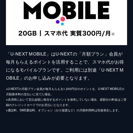
「U-NEXT MOBILE」はU-NEXTの「月額プラン」会員が
毎月もらえるポイントを活用することで、スマホ代がお得
になるモバイルプランです。ご利用には別途「U-NEXT M
OBILE」のお申し込みが必要となります。
※U-NEXTの月額プラン会員が毎月もらえる1,200円分のポイントを、U-NEXT MOBILEの
月額基本料の支払いに充てた場合。
※決済時において支払金額に相当するポイントを保有していない場合、差額分の料金はご登
録のクレジットカードでのお支払いとなります。
※通話料、SMS通信料、オプション（かけ放題など）の月額利用料は別途発生します。