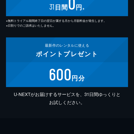
0
31
日間
円
※
※無料トライアル期間終了日の翌日が属する月から月額料金が発生します。
※日割りでのご請求はいたしません。
最新作の
レンタルに使える
ポイント
プレゼント
600
円分
U-NEXTがお届けするサービスを、31日間ゆっくりと
お試しください。