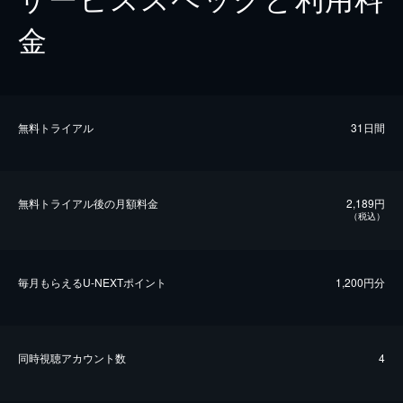
金
無料トライアル
31日間
無料トライアル後の⽉額料金
2,189円
（税込）
毎⽉もらえるU-NEXTポイント
1,200円分
同時視聴アカウント数
4