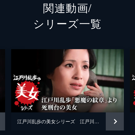
関連動画/
柳 倭文子
三ツ矢
シリーズ⼀覧
井上梅
宮川一
江戸川
鏑木創
江戸川乱歩の美女シリーズ 江戸川乱歩「悪魔の紋章」より 死刑台の美女