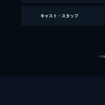
キャスト・スタッフ
江戸川乱歩の美女シリーズ 江戸川
72分
出演
◎記