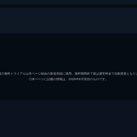
乱歩「吸血鬼」より 氷柱の美女
明智小五郎
天知茂
三谷
松橋登
載の無料トライアルは本ページ経由の新規登録に適用。無料期間終了後は通常料金で自動更新となり
◎本ページに記載の情報は、2026年8月現在のものです。
恒川警部補
稲垣昭
小林
大和田
文代
五十嵐
岡田
菅貫太