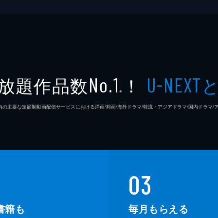
放題作品数
！
No.1
U-NEXT
※
26年7⽉ 国内の主要な定額制動画配信サービスにおける洋画/邦画/海外ドラマ/韓流・アジアドラマ/国内ドラ
03
書籍も
毎月もらえる