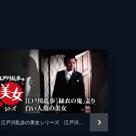
歌子
次
郎
乱歩
江戸川乱歩の美女シリーズ 江戸川乱歩「緑衣の鬼」より 白い人魚の美女