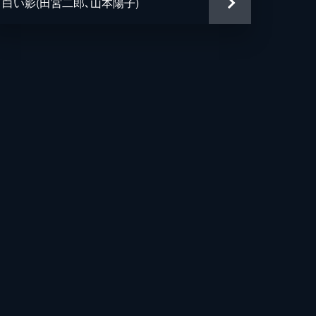
白い影(田宮二郎､山本陽子)