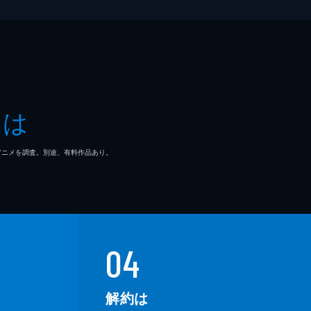
とは
マ/アニメを調査。別途、有料作品あり。
04
解約は