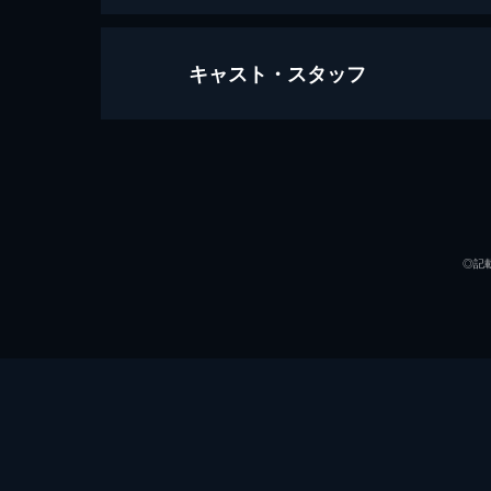
キャスト・スタッフ
あの丘越えて
83分
出演
◎記