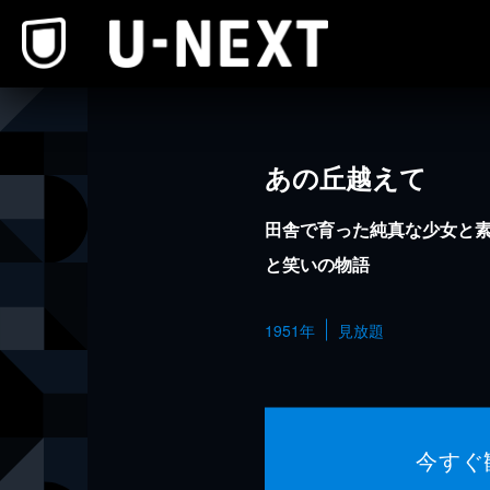
本文へスキップ
あの丘越えて
田舎で育った純真な少女と
と笑いの物語
1951年
見放題
今すぐ