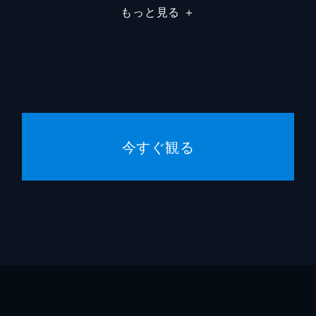
もっと見る
＋
山口松三郎
今すぐ観る