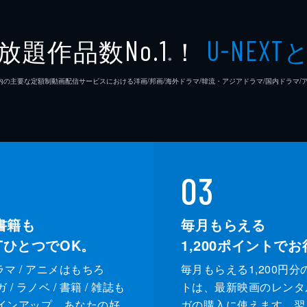
放題作品数
！
No.1
U-NEXT
※
26年7⽉ 国内の主要な定額制動画配信サービスにおける洋画/邦画/海外ドラマ/韓流・アジアドラマ/国内ドラ
03
書籍も
毎月もらえる
XTひとつでOK。
1,200
ポイントでお
ドラマ / アニメはもちろ
毎月もらえる1,200円分
/ ラノベ / 書籍 / 雑誌も
トは、最新映画のレンタ
インアップ。あなたの好
ガの購入に使えます。翌