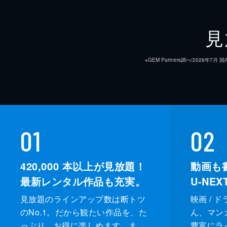
見
※GEM Partners調べ/20
01
02
420,000
本以上が見放題！
動画も
最新レンタル作品も充実。
U-NE
見放題のラインアップ数は断トツ
映画 / 
のNo.1。だから観たい作品を、た
ん、マンガ 
っぷり、お得に楽しめます。ま
豊富にラ