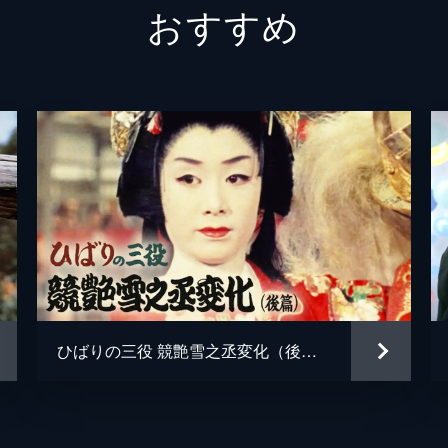
おすすめ
新田実
高屋朗
奈良真養
堺駿二
河村黎吉
瑞穂春海
瑞穂春海
ひばりの三役 競艶雪之丞変化（後篇）
菊田一夫
万城目正