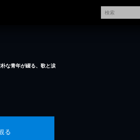
素朴な青年が綴る、歌と涙
観る