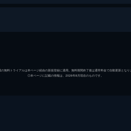
美空ひばり
鶴田浩二
載の無料トライアルは本ページ経由の新規登録に適用。無料期間終了後は通常料金で自動更新となり
◎本ページに記載の情報は、2026年8月現在のものです。
井川邦子
飯田蝶子
森川まさみ
中川弘子