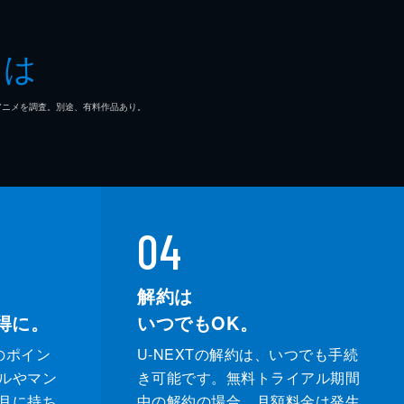
とは
マ/アニメを調査。別途、有料作品あり。
04
解約は
得に。
いつでもOK。
のポイン
U-NEXTの解約は、いつでも手続
ルやマン
き可能です。無料トライアル期間
月に持ち
中の解約の場合、月額料金は発生