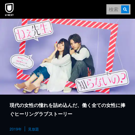
本文へスキップ
現代の女性の憧れを詰め込んだ、働く全ての女性に捧
ぐヒーリングラブストーリー
2019年
見放題