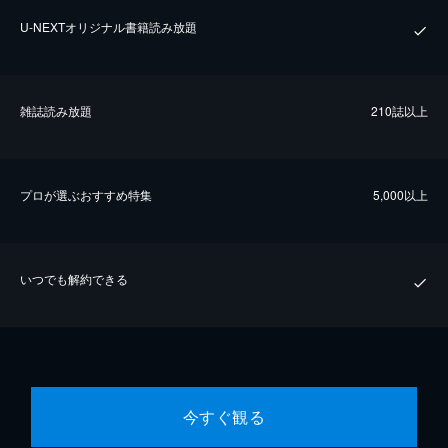
U-NEXTオリジナル書籍読み放題
雑誌読み放題
210誌以上
プロが選ぶおすすめ特集
5,000以上
いつでも解約できる
今すぐ観る