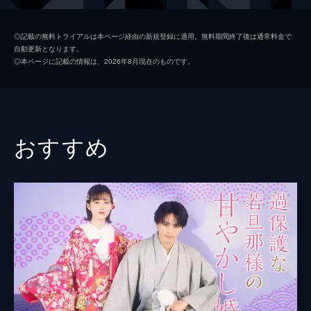
かけ離れた自分の姿に気づき...。
24分
星野七瀬
矢作穂香
第2話
◎記載の無料トライアルは本ページ経由の新規登録に適用。無料期間終了後は通常料金で
自動更新となります。
イケメン美容師・理一から、突然告白され付
桐谷朝陽
和田雅成
◎本ページに記載の情報は、2026年8月現在のものです。
き合うことになった華。恋人になって1カ
潤
古川毅
月。彼氏ができても仕事人間ぶりはそのまま
の華は、何時間も前にきていた理一からの
小井沼
宮世琉弥
「家の前で待ってる」という連絡に気づ
き...。
真琴
反田葉月
おすすめ
24分
総監督
スミス
第3話
理一との初めてのデートの日、華は頭を抱え
監督
椿本慶次郎
る。恋愛とは無縁の生活を続けてきたため、
華のクローゼットはスウェットだけ。このま
青木達也
までは出かけられないと落ち込んでいた時、
脚本
下田悠子
理一が突然華の家に現れ...。
24分
原作
浅野あや
第4話
「華に男がいるのでは!?」という疑惑にから
れた華の漫画のアシスタント・真琴と小井