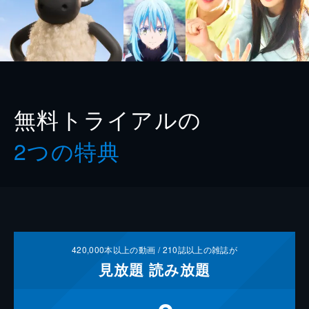
無料トライアルの
2つの特典
420,000
本以上の動画 /
210
誌以上の雑誌が
見放題
読み放題