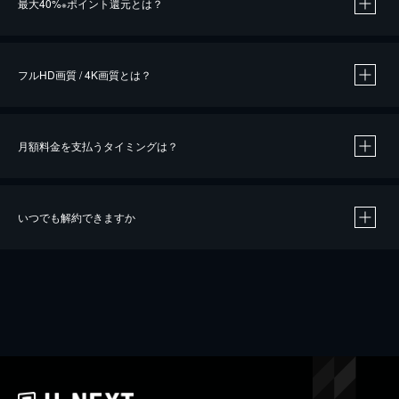
最大40%
ポイント還元とは？
※
※
作品によって必要なポイントが異なります。
フルHD画質 / 4K画質とは？
月額料金を支払うタイミングは？
※
40％ポイント還元の対象は、クレジットカード決済による作品の購入 / レンタルです。
※
iOSアプリのUコイン決済による作品の購入 / レンタルは、20％のポイント還元です。
※
還元の対象外となる決済方法や商品があります。くわしくは
こちら
をご確認ください。
いつでも解約できますか
こちら