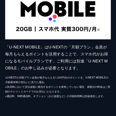
「U-NEXT MOBILE」はU-NEXTの「月額プラン」会員が
毎月もらえるポイントを活用することで、スマホ代がお得
になるモバイルプランです。ご利用には別途「U-NEXT M
OBILE」のお申し込みが必要となります。
※U-NEXTの月額プラン会員が毎月もらえる1,200円分のポイントを、U-NEXT MOBILEの
月額基本料の支払いに充てた場合。
※決済時において支払金額に相当するポイントを保有していない場合、差額分の料金はご登
録のクレジットカードでのお支払いとなります。
※通話料、SMS通信料、オプション（かけ放題など）の月額利用料は別途発生します。