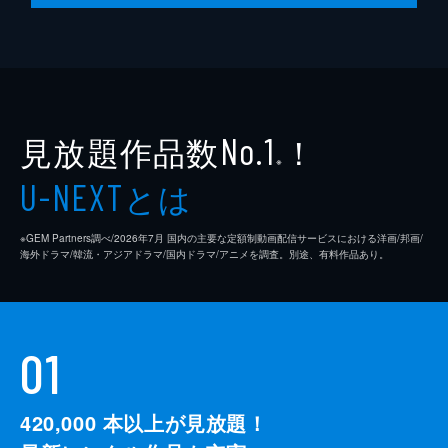
見放題作品数
！
No.1
※
とは
U-NEXT
※GEM Partners調べ/2026年7⽉ 国内の主要な定額制動画配信サービスにおける洋画/邦画/
海外ドラマ/韓流・アジアドラマ/国内ドラマ/アニメを調査。別途、有料作品あり。
01
420,000
本以上が見放題！