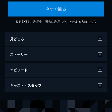
今すぐ観る
U-NEXTをご利用中／過去に利用したことがある方は
こちら
見どころ
ストーリー
エピソード
第1話
キャスト・スタッフ
“原稿命!”の人気漫画家・青井華は、締め切り
に追われる生活。やっとの思いで書き上げた
作品も、編集担当の桐谷朝陽からは厳しいダ
出演
青井華
馬場ふみか
メ出しの連続。ある日、彼女はオシャレとは
城戸理一
赤楚衛二