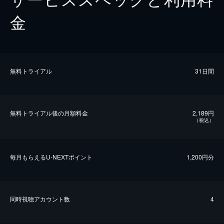
金
無料トライアル
31日間
無料トライアル後の⽉額料金
2,189円
（税込）
毎⽉もらえるU-NEXTポイント
1,200円分
同時視聴アカウント数
4