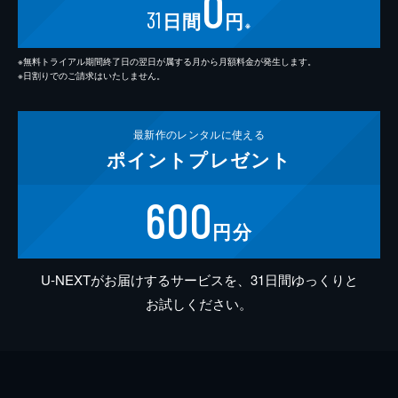
0
31
日間
円
※
※無料トライアル期間終了日の翌日が属する月から月額料金が発生します。
※日割りでのご請求はいたしません。
最新作の
レンタルに使える
ポイント
プレゼント
600
円分
U-NEXTがお届けするサービスを、31日間ゆっくりと
お試しください。