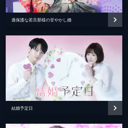
沼。まさか、と思い直す2人だったが、以前
から華にこっそり想いを寄せていた小井沼
は、これをきっかけに華にアタックを始
過保護な若旦那様の甘やかし婚
め...。
24分
第5話
理一が女性から抱きつかれているところを目
撃してしまった華。それから数日、理一との
連絡はなく、華は恋愛漫画家でありながら理
一の気持ちがわからなくなっていた。そんな
なか、華の代表作のドラマ化が決定し...。
24分
第6話
実写ドラマ化でヒロインを演じる星野七瀬か
ら、華は突然ライバル宣言をされる。しか
も、理一と七瀬が泊まり込みで1週間のドラ
結婚予定日
マ撮影に行くことになってしまう。華はその
ことで大きな焦りを感じるが...。
24分