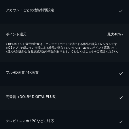
アカウントごとの機能制限設定
ポイント還元
最⼤40%
※
※
40％ポイント還元の対象は、クレジットカード決済による作品の購入 / レンタルです。
※
iOSアプリのUコイン決済による作品の購入 / レンタルは、20％のポイント還元です。
※
還元の対象外となる決済方法や商品があります。くわしくは
こちら
をご確認ください。
フルHD画質 / 4K画質
⾼⾳質（DOLBY DIGITAL PLUS）
テレビ / スマホ / PCなどに対応