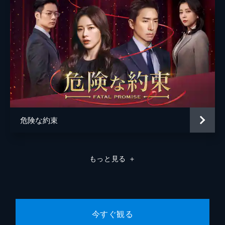
グァンイルとシウォルが結婚したことを知っ
たユウォルは、安アパートですさんだ生活を
送っていた。そんななか、ユウォルはひった
くりに襲われた金貸しのジェボクを助け、ジ
ェボクはユウォルをある場所へ連れていく。
33分
第8話
シウォルはウォルチョンにある条件を提示
し、息子・ジミンのDNA親子鑑定を実施する
ことに同意。酒で不安を紛らわせていたグァ
ンイルは、ウォルチョンから赤ん坊は確実に
危険な約束
自分の息子だと聞かされて大喜びする。
33分
第9話
もっと見る
＋
ユウォルとばったり再会したドクシルは恩知
らずだと憤るが、彼がジェボクの命を救った
という偶然を知って驚く。その後、ユウォル
はジェボクに金を借りて株を始め、新たな人
生を始めようと決意する。
今すぐ観る
33分