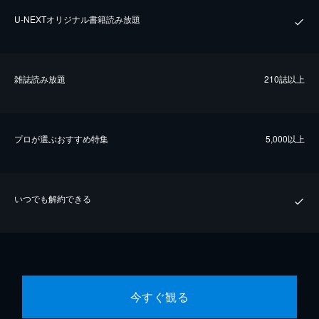
U-NEXTオリジナル書籍読み放題
雑誌読み放題
210誌以上
プロが選ぶおすすめ特集
5,000以上
いつでも解約できる
今すぐ観る