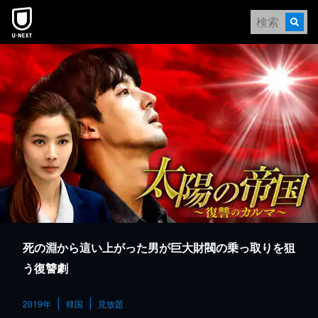
本文へスキップ
死の淵から這い上がった男が巨大財閥の乗っ取りを狙
う復讐劇
2019年
韓国
見放題