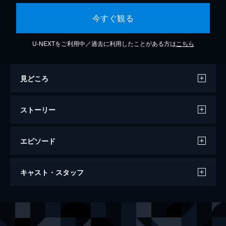
今すぐ観る
U-NEXTをご利用中／過去に利用したことがある方は
こちら
見どころ
ストーリー
エピソード
第1話
キャスト・スタッフ
1970年。ヤンジグループの会長・ウォルチ
ョンは都市開発を控え、経理部のテジュンに
江南の土地買収を指示。未婚で妊娠中の長
出演
オ・チャンソク
女・ジョンヒとの結婚を条件とし、テジュン
ユン・ソイ