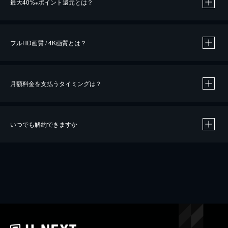
最大40%
ポイント還元とは？
※
※
作品によって必要なポイントが異なります。
フルHD画質 / 4K画質とは？
月額料金を支払うタイミングは？
※
40％ポイント還元の対象は、クレジットカード決済による作品の購入 / レンタルです。
※
iOSアプリのUコイン決済による作品の購入 / レンタルは、20％のポイント還元です。
※
還元の対象外となる決済方法や商品があります。くわしくは
こちら
をご確認ください。
いつでも解約できますか
こちら