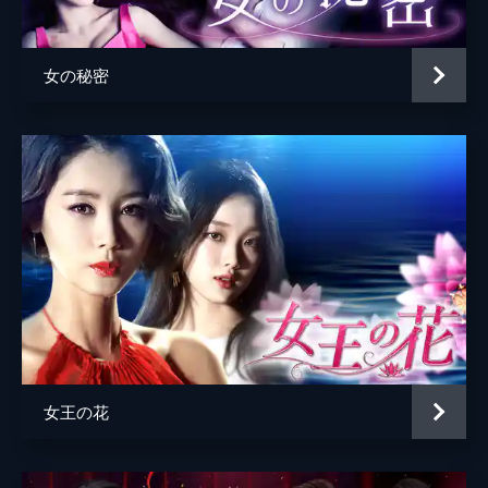
向けたトラックに追突されて崖の下に転落。
シウォルは警察署でユウォルの生存の可能性
は薄いと聞かされ、絶望の淵に立たされる。
女の秘密
34分
第5話
ユウォルの死はグァンイルのせいだとシウォ
ルは確信し、グァンイルやテジュンの飲み物
に薬を盛ろうとするも失敗。そんなシウォル
はユウォルの子を妊娠していることに気づ
き、ヤンジグループへの復讐を決意する。
33分
第6話
ウォルチョンは不渡りを回避するために引退
を決意し、娘のジョンヒを新会長に任命。ジ
ョンヒは落胆する夫のテジュンに対し、会長
の座を譲る代わりにグァンイルとシウォルの
女王の花
結婚を認めてほしいと持ちかける。
34分
第7話