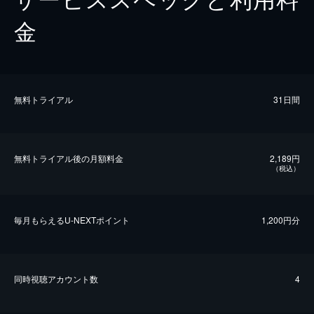
金
無料トライアル
31日間
無料トライアル後の⽉額料金
2,189円
（税込）
毎⽉もらえるU-NEXTポイント
1,200円分
同時視聴アカウント数
4