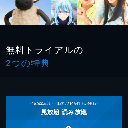
無料トライアルの
2つの特典
420,000
本以上の動画 /
210
誌以上の雑誌が
見放題
読み放題