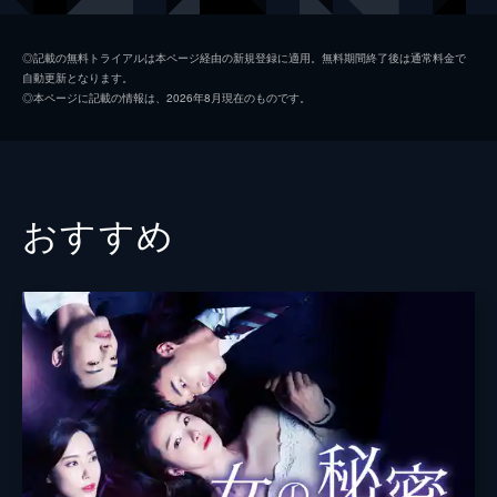
に出世を約束した。時は流れ、1997年を迎
える。
チェ・ソンジェ
35分
◎記載の無料トライアルは本ページ経由の新規登録に適用。無料期間終了後は通常料金で
自動更新となります。
第2話
ハ・シウン
◎本ページに記載の情報は、2026年8月現在のものです。
グァンイルは会計の基礎を教わるという口実
脚本
イ・ウンジュ
でシウォルに会い、海外出張に同行してほし
いと誘うが、自分は個人秘書ではないと断ら
演出
キム・ウォニョン
れる。一方、上司から解雇をほのめかされた
ユウォルは、さらなる事態に直面する。
おすすめ
34分
第3話
ヤンジグループの不正を暴こうとしたユウォ
ルは追われる身となり、シウォルはユウォル
をすぐさま会社の外へ逃がす。テジュンはユ
ウォルの身元を調査して彼の生年月日を知
り、ある予感を抱いてミランの店を訪ねる。
34分
第4話
ヤンジグループの追っ手から逃れるため、ユ
ウォルはソウルを離れるが、テジュンが差し