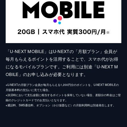
「U-NEXT MOBILE」はU-NEXTの「月額プラン」会員が
毎月もらえるポイントを活用することで、スマホ代がお得
になるモバイルプランです。ご利用には別途「U-NEXT M
OBILE」のお申し込みが必要となります。
※U-NEXTの月額プラン会員が毎月もらえる1,200円分のポイントを、U-NEXT MOBILEの
月額基本料の支払いに充てた場合。
※決済時において支払金額に相当するポイントを保有していない場合、差額分の料金はご登
録のクレジットカードでのお支払いとなります。
※通話料、SMS通信料、オプション（かけ放題など）の月額利用料は別途発生します。