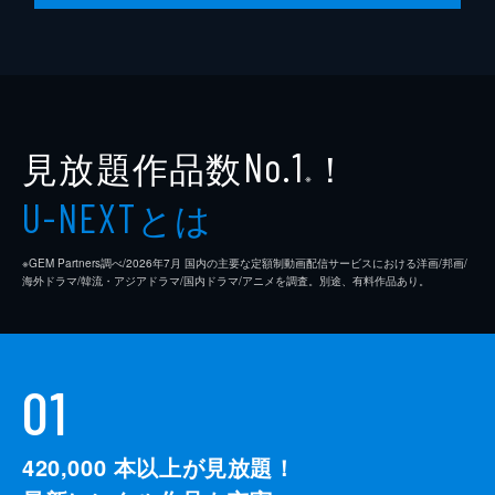
第10話
ユウォルはジェボクの協力によって新たな身
分証を手に入れ、オ・テヤンという人物に生
まれ変わった。テヤンは株式投資で成功し続
け、ジェボクとドクシルも彼に勧められた株
を買って大金を手にする。
見放題作品数
！
No.1
34分
※
とは
U-NEXT
※GEM Partners調べ/2026年7⽉ 国内の主要な定額制動画配信サービスにおける洋画/邦画/
海外ドラマ/韓流・アジアドラマ/国内ドラマ/アニメを調査。別途、有料作品あり。
01
420,000
本以上が見放題！