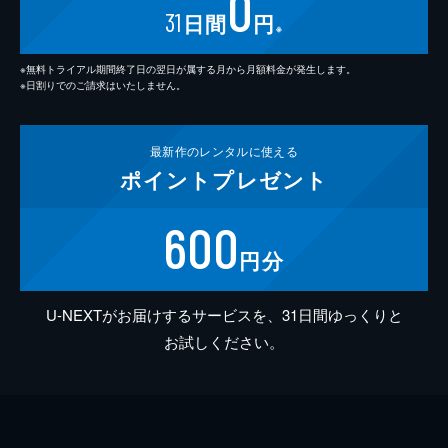
0
31
日間
円
※
※無料トライアル期間終了日の翌日が属する月から月額料金が発生します。
※日割りでのご請求はいたしません。
最新作の
レンタルに使える
ポイント
プレゼント
600
円分
U-NEXTがお届けするサービスを、31日間ゆっくりと
お試しください。