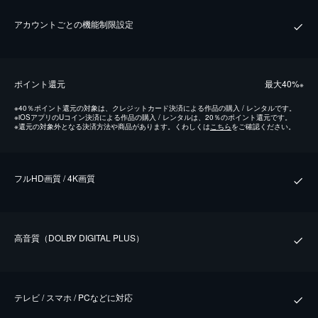
アカウントごとの機能制限設定
ポイント還元
最⼤40%
※
※
40％ポイント還元の対象は、クレジットカード決済による作品の購入 / レンタルです。
※
iOSアプリのUコイン決済による作品の購入 / レンタルは、20％のポイント還元です。
※
還元の対象外となる決済方法や商品があります。くわしくは
こちら
をご確認ください。
フルHD画質 / 4K画質
⾼⾳質（DOLBY DIGITAL PLUS）
テレビ / スマホ / PCなどに対応