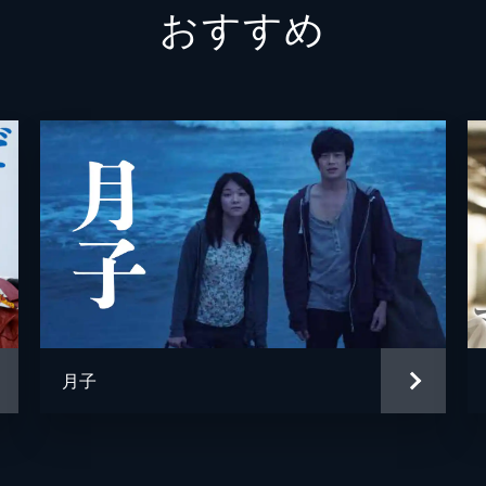
おすすめ
河田義
石川紗
藤真美
長澤太
愛葉み
勇泰人
鈴木洋
月子
桝木亜
新井秀