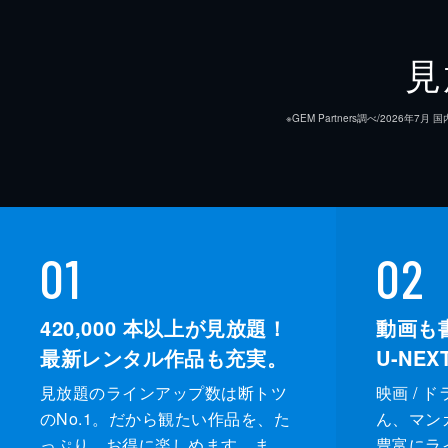
見
※GEM Partners調べ/20
01
02
420,000
本以上が見放題！
動画も
最新レンタル作品も充実。
U-NE
見放題のラインアップ数は断トツ
映画 / 
のNo.1。だから観たい作品を、た
ん、マンガ 
っぷり、お得に楽しめます。ま
豊富にラ