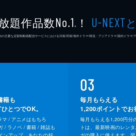
放題作品数
！
No.1
U-NEXT
※
26年7⽉ 国内の主要な定額制動画配信サービスにおける洋画/邦画/海外ドラマ/韓流・アジアドラマ/国内ドラ
03
書籍も
毎月もらえる
XTひとつでOK。
1,200
ポイントでお
ドラマ / アニメはもちろ
毎月もらえる1,200円分
/ ラノベ / 書籍 / 雑誌も
トは、最新映画のレンタ
インアップ。あなたの好
ガの購入に使えます。翌