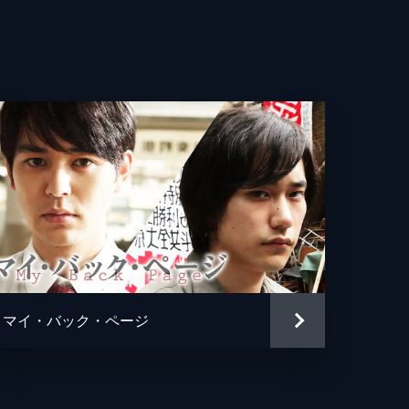
市
彩
穂
一
ゆう
之
マイ・バック・ページ
子
幸