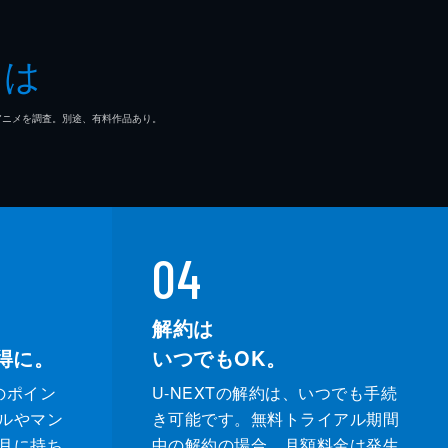
とは
マ/アニメを調査。別途、有料作品あり。
04
解約は
得に。
いつでもOK。
のポイン
U-NEXTの解約は、いつでも手続
ルやマン
き可能です。無料トライアル期間
月に持ち
中の解約の場合、月額料金は発生