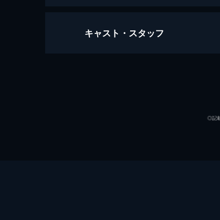
キャスト・スタッフ
正しく忘れる
90分
出演
◎記