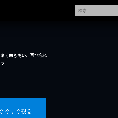
うまく向きあい、再び忘れ
ラマ
で 今すぐ観る