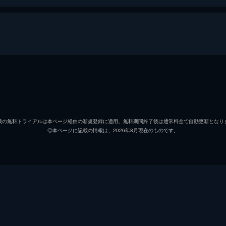
春子
小野ま
連太郎
篠田光
載の無料トライアルは本ページ経由の新規登録に適用。無料期間終了後は通常料金で自動更新となり
◎本ページに記載の情報は、2026年8月現在のものです。
幸雄
染谷将
矢島康
なかみ
平川行