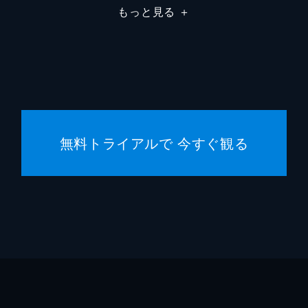
もっと見る
＋
橘陽
江村胡
井上真
井上真
無料トライアルで 今すぐ観る