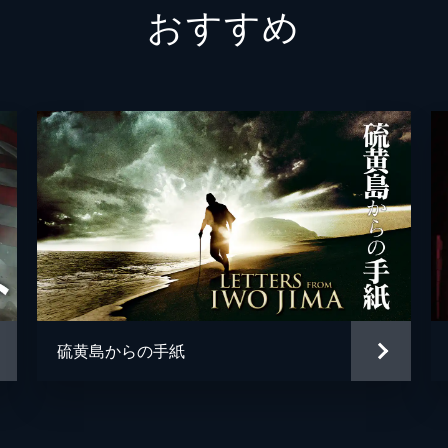
おすすめ
エリンモア将軍
コリン
マッケンジー大佐
ベネデ
ダニエ
マイケ
エイド
ジェイ
リチャ
硫黄島からの手紙
ナバー
サム・