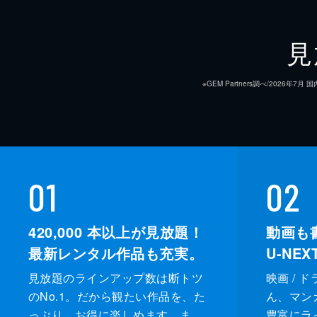
見
※GEM Partners調べ/20
01
02
420,000
本以上が見放題！
動画も
最新レンタル作品も充実。
U-NE
見放題のラインアップ数は断トツ
映画 / 
のNo.1。だから観たい作品を、た
ん、マンガ 
っぷり、お得に楽しめます。ま
豊富にラ