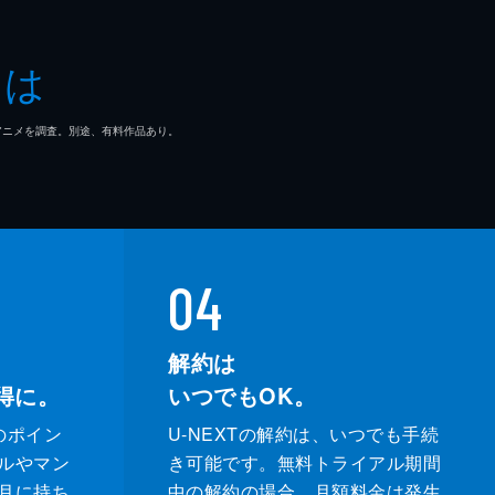
とは
マ/アニメを調査。別途、有料作品あり。
04
解約は
得に。
いつでもOK。
のポイン
U-NEXTの解約は、いつでも手続
ルやマン
き可能です。無料トライアル期間
月に持ち
中の解約の場合、月額料金は発生