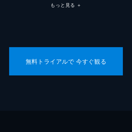
もっと見る
＋
サム・
クリス
トーマ
サム・
無料トライアルで 今すぐ観る
ピッパ
ジェイ
カラム
ブライ