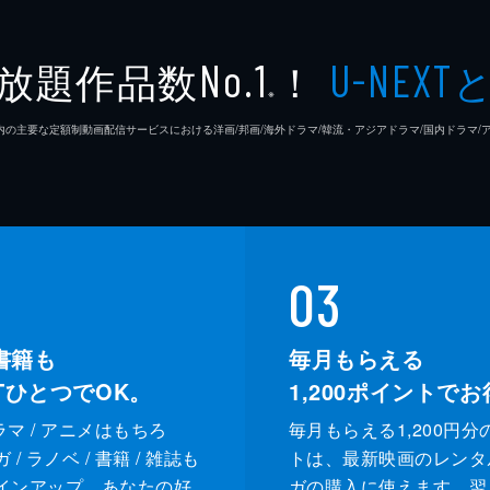
放題作品数
！
No.1
U-NEXT
※
26年7⽉ 国内の主要な定額制動画配信サービスにおける洋画/邦画/海外ドラマ/韓流・アジアドラマ/国内ドラ
03
書籍も
毎月もらえる
XTひとつでOK。
1,200
ポイントでお
ドラマ / アニメはもちろ
毎月もらえる1,200円分
/ ラノベ / 書籍 / 雑誌も
トは、最新映画のレンタ
インアップ。あなたの好
ガの購入に使えます。翌