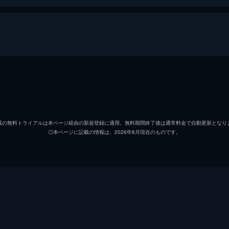
ウィリアム・スコフィールド
ジョー
トム・ブレイク
ディー
載の無料トライアルは本ページ経由の新規登録に適用。無料期間終了後は通常料金で自動更新となり
◎本ページに記載の情報は、2026年8月現在のものです。
スミス大尉
マーク
アンド
ジョセフ・ブレイク
リチャ
クレア