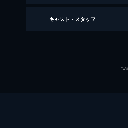
キャスト・スタッフ
1917 命をかけた伝令
119分
出演
◎記