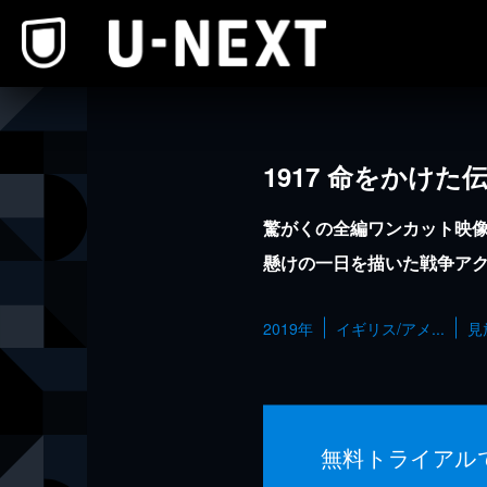
本文へスキップ
1917 命をかけた
驚がくの全編ワンカット映
懸けの一日を描いた戦争ア
2019年
イギリス/アメ...
見
無料トライアル