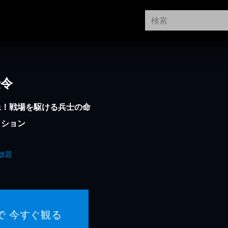
伝令
像！戦場を駆ける兵士の命
クション
放題
で 今すぐ観る