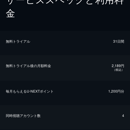
金
無料トライアル
31日間
無料トライアル後の⽉額料金
2,189円
（税込）
毎⽉もらえるU-NEXTポイント
1,200円分
同時視聴アカウント数
4