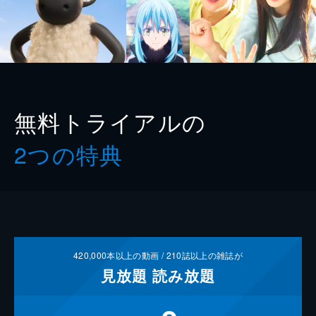
無料トライアルの
2つの特典
420,000
本以上の動画 /
210
誌以上の雑誌が
見放題
読み放題