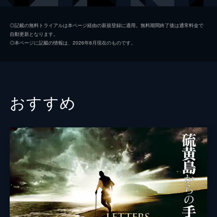
スミス大尉
マーク・ストロング
◎記載の無料トライアルは本ページ経由の新規登録に適用。無料期間終了後は通常料金で
自動更新となります。
アンドリュー・スコット
◎本ページに記載の情報は、2026年8月現在のものです。
ジョセフ・ブレイク
リチャード・マッデン
クレア・デュバーク
エリンモア将軍
コリン・ファース
おすすめ
マッケンジー大佐
ベネディクト・カンバーバッチ
ダニエル・メイズ
マイケル・ジブソン
エイドリアン・スカーボロー
ジェイミー・パーカー
リチャード・マッケーブ