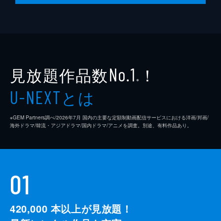
見放題作品数
！
No.1
※
とは
U-NEXT
※GEM Partners調べ/2026年7⽉ 国内の主要な定額制動画配信サービスにおける洋画/邦画/
海外ドラマ/韓流・アジアドラマ/国内ドラマ/アニメを調査。別途、有料作品あり。
01
420,000
本以上が見放題！