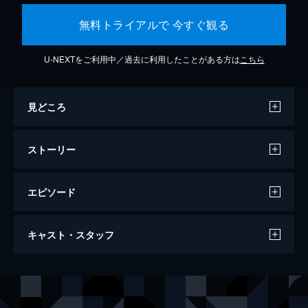
無料トライアルで 今すぐ観る
U-NEXTをご利用中／過去に利用したことがある方は
こちら
見どころ
ストーリー
エピソード
1917 命をかけた伝令
キャスト・スタッフ
119分
出演
ウィリアム・スコフィールド
ジョージ・マッケイ
トム・ブレイク
ディーン＝チャールズ・チャップマン