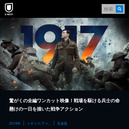
本文へスキップ
驚がくの全編ワンカット映像！戦場を駆ける兵士の命
懸けの一日を描いた戦争アクション
2019年
イギリス/アメ...
見放題