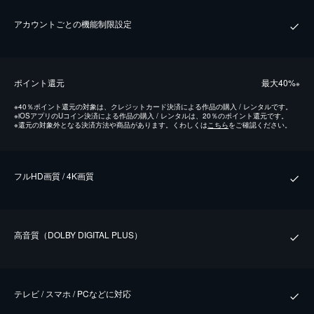
アカウントごとの機能制限設定
ポイント還元
最⼤40%
※
※
40％ポイント還元の対象は、クレジットカード決済による作品の購入 / レンタルです。
※
iOSアプリのUコイン決済による作品の購入 / レンタルは、20％のポイント還元です。
※
還元の対象外となる決済方法や商品があります。くわしくは
こちら
をご確認ください。
フルHD画質 / 4K画質
⾼⾳質（DOLBY DIGITAL PLUS）
テレビ / スマホ / PCなどに対応