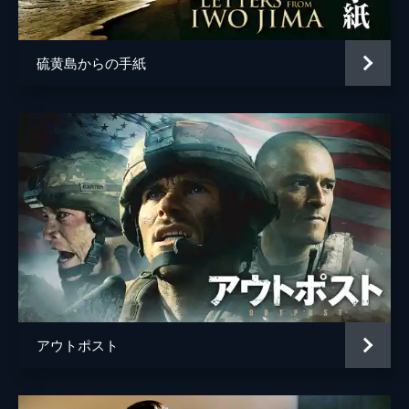
ナバーン・リズワン
監督
サム・メンデス
硫黄島からの手紙
脚本
サム・メンデス
クリスティ・ウィルソン＝ケアンズ
音楽
トーマス・ニューマン
製作
サム・メンデス
ピッパ・ハリス
ジェイン＝アン・テングレン
カラム・マクドゥガル
ブライアン・オリヴァー
アウトポスト