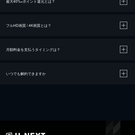
最大40%
ポイント還元とは？
※
※
作品によって必要なポイントが異なります。
フルHD画質 / 4K画質とは？
月額料金を支払うタイミングは？
※
40％ポイント還元の対象は、クレジットカード決済による作品の購入 / レンタルです。
※
iOSアプリのUコイン決済による作品の購入 / レンタルは、20％のポイント還元です。
※
還元の対象外となる決済方法や商品があります。くわしくは
こちら
をご確認ください。
いつでも解約できますか
こちら