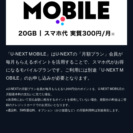
「U-NEXT MOBILE」はU-NEXTの「月額プラン」会員が
毎月もらえるポイントを活用することで、スマホ代がお得
になるモバイルプランです。ご利用には別途「U-NEXT M
OBILE」のお申し込みが必要となります。
※U-NEXTの月額プラン会員が毎月もらえる1,200円分のポイントを、U-NEXT MOBILEの
月額基本料の支払いに充てた場合。
※決済時において支払金額に相当するポイントを保有していない場合、差額分の料金はご登
録のクレジットカードでのお支払いとなります。
※通話料、SMS通信料、オプション（かけ放題など）の月額利用料は別途発生します。