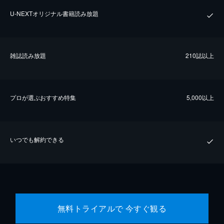
U-NEXTオリジナル書籍読み放題
雑誌読み放題
210誌以上
プロが選ぶおすすめ特集
5,000以上
いつでも解約できる
無料トライアルで 今すぐ観る