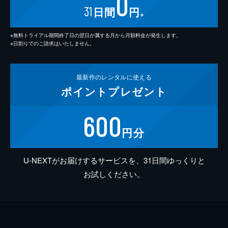
0
31
日間
円
※
※無料トライアル期間終了日の翌日が属する月から月額料金が発生します。
※日割りでのご請求はいたしません。
最新作の
レンタルに使える
ポイント
プレゼント
600
円分
U-NEXTがお届けするサービスを、31日間ゆっくりと
お試しください。