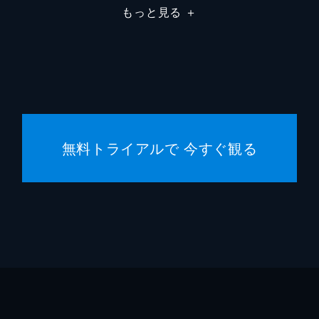
もっと見る
＋
サム・
クリス
トーマ
サム・
無料トライアルで 今すぐ観る
ピッパ
ジェイ
カラム
ブライ