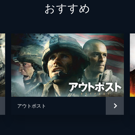
おすすめ
エリンモア将軍
コリン
マッケンジー大佐
ベネデ
ダニエ
マイケ
エイド
ジェイ
リチャ
アウトポスト
ナバー
サム・