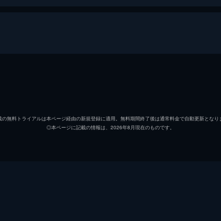
ウィリアム・スコフィールド
ジョー
トム・ブレイク
ディー
載の無料トライアルは本ページ経由の新規登録に適用。無料期間終了後は通常料金で自動更新となり
◎本ページに記載の情報は、2026年8月現在のものです。
スミス大尉
マーク
アンド
ジョセフ・ブレイク
リチャ
クレア