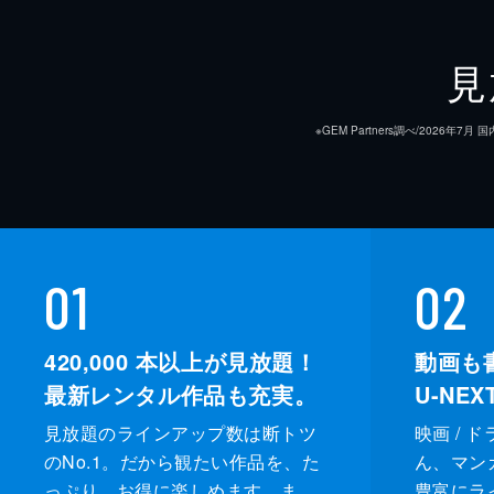
見
※GEM Partners調べ/20
01
02
420,000
本以上が見放題！
動画も
最新レンタル作品も充実。
U-NE
見放題のラインアップ数は断トツ
映画 / 
のNo.1。だから観たい作品を、た
ん、マンガ 
っぷり、お得に楽しめます。ま
豊富にラ