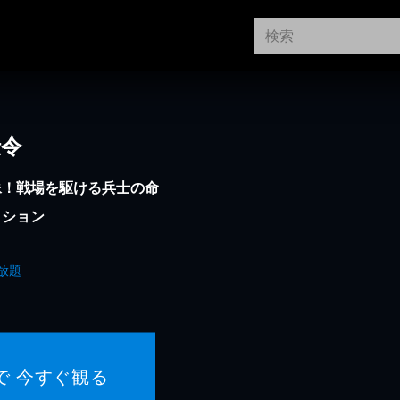
伝令
像！戦場を駆ける兵士の命
クション
放題
で 今すぐ観る