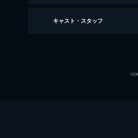
キャスト・スタッフ
1917 命をかけた伝令
119分
出演
◎記