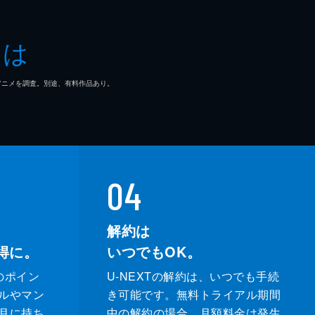
とは
マ/アニメを調査。別途、有料作品あり。
04
解約は
得に。
いつでもOK。
のポイン
U-NEXTの解約は、いつでも手続
ルやマン
き可能です。無料トライアル期間
月に持ち
中の解約の場合、月額料金は発生