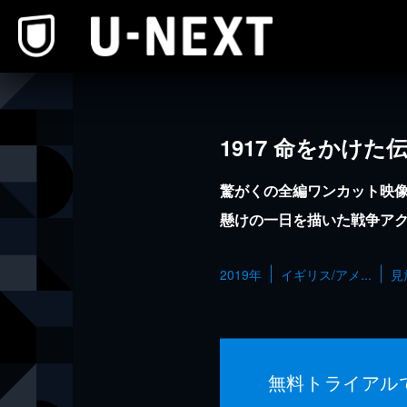
本文へスキップ
1917 命をかけた
驚がくの全編ワンカット映
懸けの一日を描いた戦争ア
2019年
イギリス/アメ...
見
無料トライアル