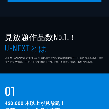
見放題作品数
！
No.1
※
とは
U-NEXT
※GEM Partners調べ/2026年7⽉ 国内の主要な定額制動画配信サービスにおける洋画/邦画/
海外ドラマ/韓流・アジアドラマ/国内ドラマ/アニメを調査。別途、有料作品あり。
01
420,000
本以上が見放題！