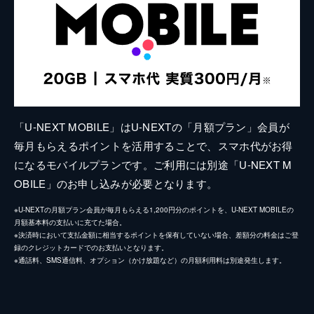
「U-NEXT MOBILE」はU-NEXTの「月額プラン」会員が
毎月もらえるポイントを活用することで、スマホ代がお得
になるモバイルプランです。ご利用には別途「U-NEXT M
OBILE」のお申し込みが必要となります。
※U-NEXTの月額プラン会員が毎月もらえる1,200円分のポイントを、U-NEXT MOBILEの
月額基本料の支払いに充てた場合。
※決済時において支払金額に相当するポイントを保有していない場合、差額分の料金はご登
録のクレジットカードでのお支払いとなります。
※通話料、SMS通信料、オプション（かけ放題など）の月額利用料は別途発生します。