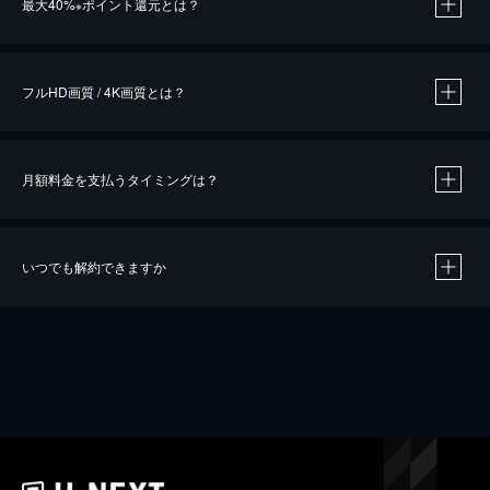
最大40%
ポイント還元とは？
※
※
作品によって必要なポイントが異なります。
フルHD画質 / 4K画質とは？
月額料金を支払うタイミングは？
※
40％ポイント還元の対象は、クレジットカード決済による作品の購入 / レンタルです。
※
iOSアプリのUコイン決済による作品の購入 / レンタルは、20％のポイント還元です。
※
還元の対象外となる決済方法や商品があります。くわしくは
こちら
をご確認ください。
いつでも解約できますか
こちら