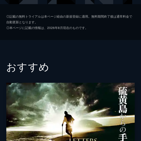
スミス大尉
マーク・ストロング
◎記載の無料トライアルは本ページ経由の新規登録に適用。無料期間終了後は通常料金で
自動更新となります。
アンドリュー・スコット
◎本ページに記載の情報は、2026年8月現在のものです。
ジョセフ・ブレイク
リチャード・マッデン
クレア・デュバーク
エリンモア将軍
コリン・ファース
おすすめ
マッケンジー大佐
ベネディクト・カンバーバッチ
ダニエル・メイズ
マイケル・ジブソン
エイドリアン・スカーボロー
ジェイミー・パーカー
リチャード・マッケーブ