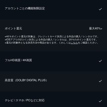
アカウントごとの機能制限設定
ポイント還元
最⼤40%
※
※
40％ポイント還元の対象は、クレジットカード決済による作品の購入 / レンタルです。
※
iOSアプリのUコイン決済による作品の購入 / レンタルは、20％のポイント還元です。
※
還元の対象外となる決済方法や商品があります。くわしくは
こちら
をご確認ください。
フルHD画質 / 4K画質
⾼⾳質（DOLBY DIGITAL PLUS）
テレビ / スマホ / PCなどに対応