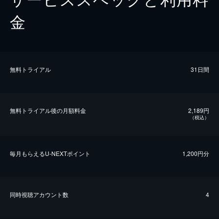
金
無料トライアル
31日間
無料トライアル後の⽉額料金
2,189円
（税込）
毎⽉もらえるU-NEXTポイント
1,200円分
同時視聴アカウント数
4