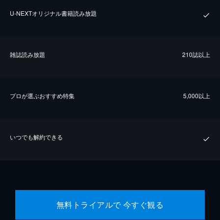
U-NEXTオリジナル書籍読み放題
雑誌読み放題
210誌以上
プロが選ぶおすすめ特集
5,000以上
いつでも解約できる
無料トライアルで 今すぐ観る