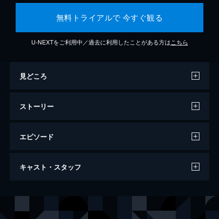
無料トライアルで 今すぐ観る
U-NEXTをご利用中／過去に利用したことがある方は
こちら
見どころ
ストーリー
エピソード
1917 命をかけた伝令
キャスト・スタッフ
119分
出演
ウィリアム・スコフィールド
ジョージ・マッケイ
トム・ブレイク
ディーン＝チャールズ・チャップマン