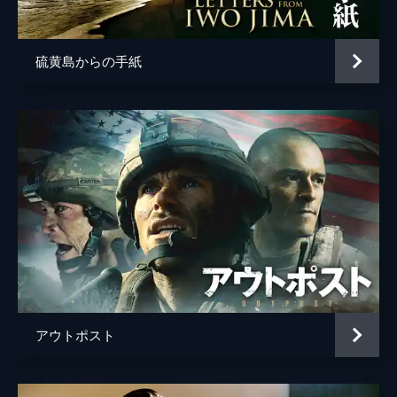
ナバーン・リズワン
監督
サム・メンデス
硫黄島からの手紙
脚本
サム・メンデス
クリスティ・ウィルソン＝ケアンズ
音楽
トーマス・ニューマン
製作
サム・メンデス
ピッパ・ハリス
ジェイン＝アン・テングレン
カラム・マクドゥガル
ブライアン・オリヴァー
アウトポスト