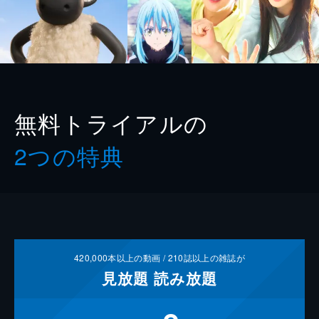
無料トライアルの
2つの特典
420,000
本以上の動画 /
210
誌以上の雑誌が
見放題
読み放題