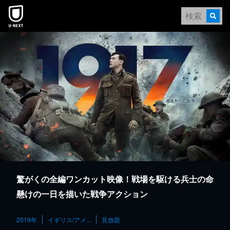
本文へスキップ
驚がくの全編ワンカット映像！戦場を駆ける兵士の命
懸けの一日を描いた戦争アクション
2019年
イギリス/アメ...
見放題