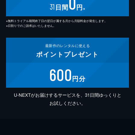
0
31
日間
円
※
※無料トライアル期間終了日の翌日が属する月から月額料金が発生します。
※日割りでのご請求はいたしません。
最新作の
レンタルに使える
ポイント
プレゼント
600
円分
U-NEXTがお届けするサービスを、31日間ゆっくりと
お試しください。