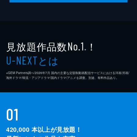
見放題作品数
！
No.1
※
とは
U-NEXT
※GEM Partners調べ/2026年7⽉ 国内の主要な定額制動画配信サービスにおける洋画/邦画/
海外ドラマ/韓流・アジアドラマ/国内ドラマ/アニメを調査。別途、有料作品あり。
01
420,000
本以上が見放題！