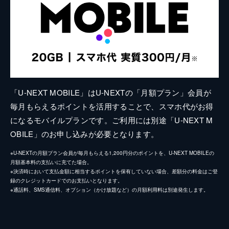
「U-NEXT MOBILE」はU-NEXTの「月額プラン」会員が
毎月もらえるポイントを活用することで、スマホ代がお得
になるモバイルプランです。ご利用には別途「U-NEXT M
OBILE」のお申し込みが必要となります。
※U-NEXTの月額プラン会員が毎月もらえる1,200円分のポイントを、U-NEXT MOBILEの
月額基本料の支払いに充てた場合。
※決済時において支払金額に相当するポイントを保有していない場合、差額分の料金はご登
録のクレジットカードでのお支払いとなります。
※通話料、SMS通信料、オプション（かけ放題など）の月額利用料は別途発生します。