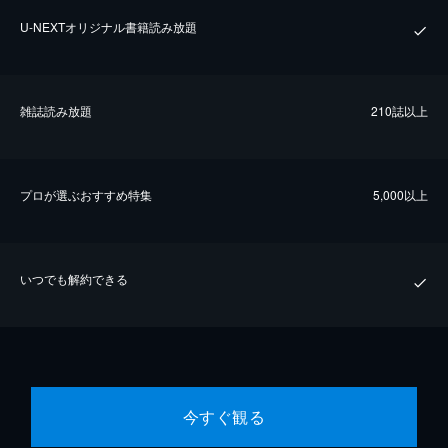
U-NEXTオリジナル書籍読み放題
雑誌読み放題
210誌以上
プロが選ぶおすすめ特集
5,000以上
いつでも解約できる
今すぐ観る