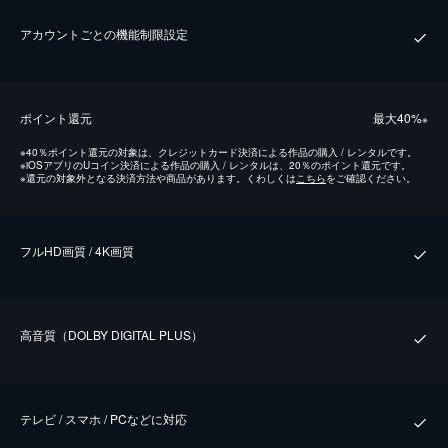
アカウントごとの機能制限設定
ポイント還元
最⼤40%
※
※
40％ポイント還元の対象は、クレジットカード決済による作品の購入 / レンタルです。
※
iOSアプリのUコイン決済による作品の購入 / レンタルは、20％のポイント還元です。
※
還元の対象外となる決済方法や商品があります。くわしくは
こちら
をご確認ください。
フルHD画質 / 4K画質
⾼⾳質（DOLBY DIGITAL PLUS）
テレビ / スマホ / PCなどに対応