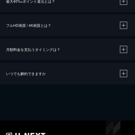
最大40%
ポイント還元とは？
※
※
作品によって必要なポイントが異なります。
フルHD画質 / 4K画質とは？
月額料金を支払うタイミングは？
※
40％ポイント還元の対象は、クレジットカード決済による作品の購入 / レンタルです。
※
iOSアプリのUコイン決済による作品の購入 / レンタルは、20％のポイント還元です。
※
還元の対象外となる決済方法や商品があります。くわしくは
こちら
をご確認ください。
いつでも解約できますか
こちら