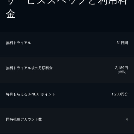
金
無料トライアル
31日間
無料トライアル後の⽉額料金
2,189円
（税込）
毎⽉もらえるU-NEXTポイント
1,200円分
同時視聴アカウント数
4