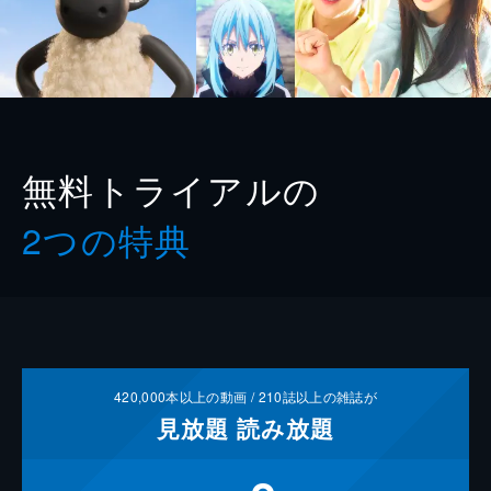
無料トライアルの
2つの特典
420,000
本以上の動画 /
210
誌以上の雑誌が
見放題
読み放題