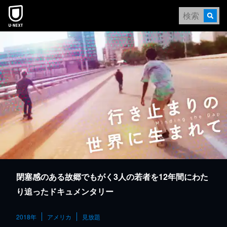
本文へスキップ
閉塞感のある故郷でもがく3人の若者を12年間にわた
り追ったドキュメンタリー
2018年
アメリカ
見放題