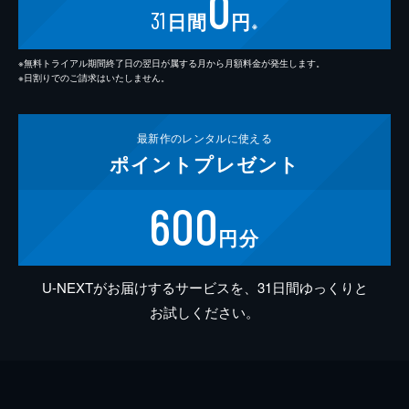
0
31
日間
円
※
※無料トライアル期間終了日の翌日が属する月から月額料金が発生します。
※日割りでのご請求はいたしません。
最新作の
レンタルに使える
ポイント
プレゼント
600
円分
U-NEXTがお届けするサービスを、31日間ゆっくりと
お試しください。