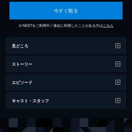
今すぐ観る
U-NEXTをご利用中／過去に利用したことがある方は
こちら
見どころ
ストーリー
エピソード
行き止まりの世界に生まれて
キャスト・スタッフ
94分
監督
ビン・リュー
製作
ビン・リュー