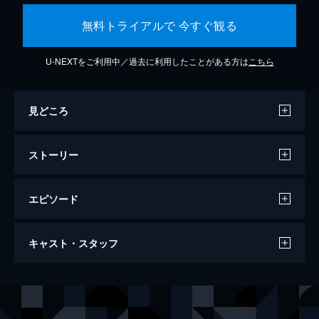
無料トライアルで 今すぐ観る
U-NEXTをご利用中／過去に利用したことがある方は
こちら
見どころ
ストーリー
エピソード
行き止まりの世界に生まれて
キャスト・スタッフ
94分
監督
ビン・リュー
製作
ビン・リュー