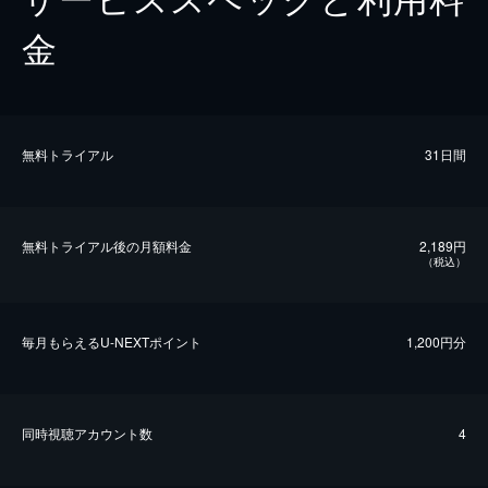
金
無料トライアル
31日間
無料トライアル後の⽉額料金
2,189円
（税込）
毎⽉もらえるU-NEXTポイント
1,200円分
同時視聴アカウント数
4