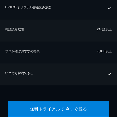
U-NEXTオリジナル書籍読み放題
雑誌読み放題
210誌以上
プロが選ぶおすすめ特集
5,000以上
いつでも解約できる
無料トライアルで 今すぐ観る