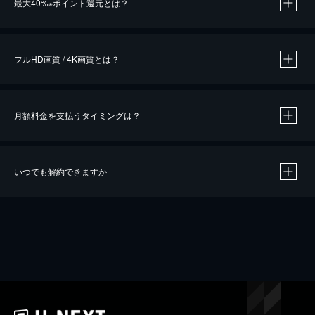
最大40%
ポイント還元とは？
※
※
作品によって必要なポイントが異なります。
フルHD画質 / 4K画質とは？
月額料金を支払うタイミングは？
※
40％ポイント還元の対象は、クレジットカード決済による作品の購入 / レンタルです。
※
iOSアプリのUコイン決済による作品の購入 / レンタルは、20％のポイント還元です。
※
還元の対象外となる決済方法や商品があります。くわしくは
こちら
をご確認ください。
いつでも解約できますか
こちら