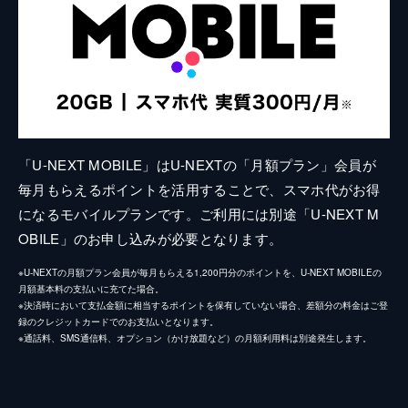
「U-NEXT MOBILE」はU-NEXTの「月額プラン」会員が
毎月もらえるポイントを活用することで、スマホ代がお得
になるモバイルプランです。ご利用には別途「U-NEXT M
OBILE」のお申し込みが必要となります。
※U-NEXTの月額プラン会員が毎月もらえる1,200円分のポイントを、U-NEXT MOBILEの
月額基本料の支払いに充てた場合。
※決済時において支払金額に相当するポイントを保有していない場合、差額分の料金はご登
録のクレジットカードでのお支払いとなります。
※通話料、SMS通信料、オプション（かけ放題など）の月額利用料は別途発生します。