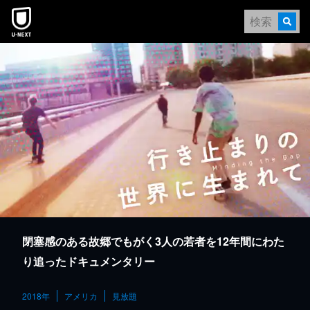
本文へスキップ
閉塞感のある故郷でもがく3人の若者を12年間にわた
り追ったドキュメンタリー
2018年
アメリカ
見放題