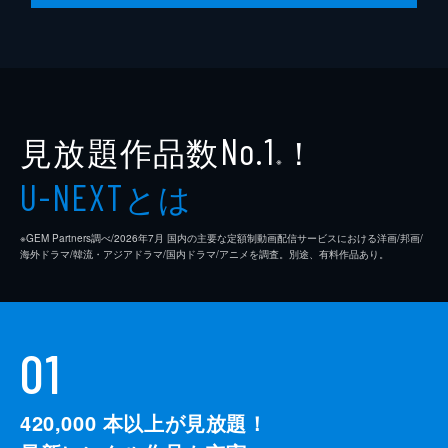
見放題作品数
！
No.1
※
とは
U-NEXT
※GEM Partners調べ/2026年7⽉ 国内の主要な定額制動画配信サービスにおける洋画/邦画/
海外ドラマ/韓流・アジアドラマ/国内ドラマ/アニメを調査。別途、有料作品あり。
01
420,000
本以上が見放題！