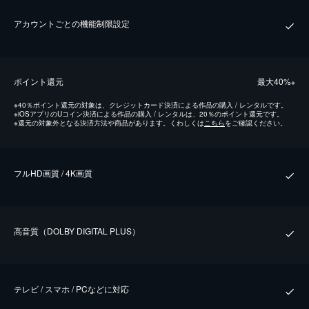
アカウントごとの機能制限設定
ポイント還元
最⼤40%
※
※
40％ポイント還元の対象は、クレジットカード決済による作品の購入 / レンタルです。
※
iOSアプリのUコイン決済による作品の購入 / レンタルは、20％のポイント還元です。
※
還元の対象外となる決済方法や商品があります。くわしくは
こちら
をご確認ください。
フルHD画質 / 4K画質
⾼⾳質（DOLBY DIGITAL PLUS）
テレビ / スマホ / PCなどに対応