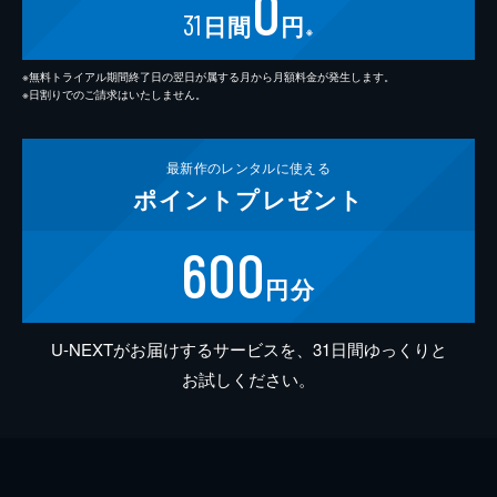
0
31
日間
円
※
※無料トライアル期間終了日の翌日が属する月から月額料金が発生します。
※日割りでのご請求はいたしません。
最新作の
レンタルに使える
ポイント
プレゼント
600
円分
U-NEXTがお届けするサービスを、31日間ゆっくりと
お試しください。