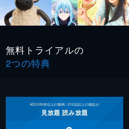
無料トライアルの
2つの特典
420,000
本以上の動画 /
210
誌以上の雑誌が
見放題
読み放題