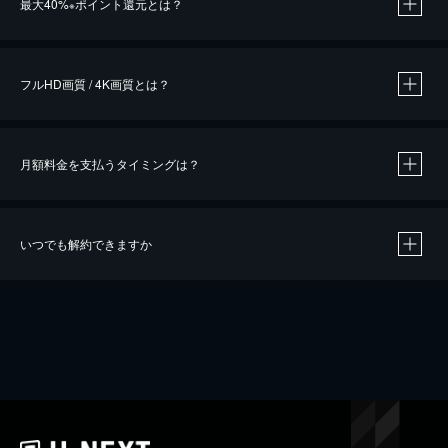
最大40%
ポイント還元とは？
※
※
作品によって必要なポイントが異なります。
フルHD画質 / 4K画質とは？
月額料金を支払うタイミングは？
※
40％ポイント還元の対象は、クレジットカード決済による作品の購入 / レンタルです。
※
iOSアプリのUコイン決済による作品の購入 / レンタルは、20％のポイント還元です。
※
還元の対象外となる決済方法や商品があります。くわしくは
こちら
をご確認ください。
いつでも解約できますか
こちら