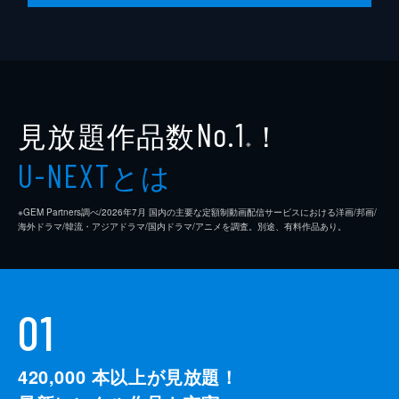
見放題作品数
！
No.1
※
とは
U-NEXT
※GEM Partners調べ/2026年7⽉ 国内の主要な定額制動画配信サービスにおける洋画/邦画/
海外ドラマ/韓流・アジアドラマ/国内ドラマ/アニメを調査。別途、有料作品あり。
01
420,000
本以上が見放題！