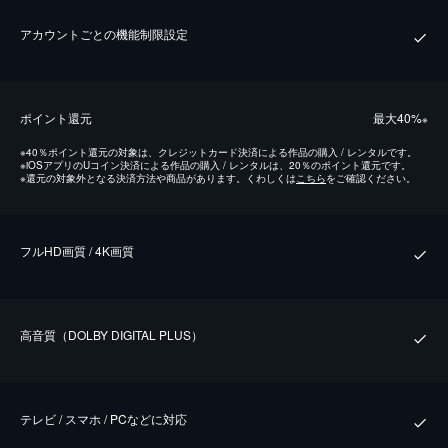
アカウントごとの機能制限設定
ポイント還元
最⼤40%
※
※
40％ポイント還元の対象は、クレジットカード決済による作品の購入 / レンタルです。
※
iOSアプリのUコイン決済による作品の購入 / レンタルは、20％のポイント還元です。
※
還元の対象外となる決済方法や商品があります。くわしくは
こちら
をご確認ください。
フルHD画質 / 4K画質
⾼⾳質（DOLBY DIGITAL PLUS）
テレビ / スマホ / PCなどに対応