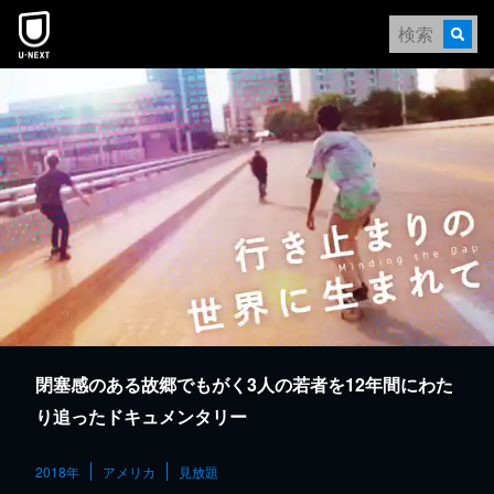
本文へスキップ
閉塞感のある故郷でもがく3人の若者を12年間にわた
り追ったドキュメンタリー
2018年
アメリカ
見放題