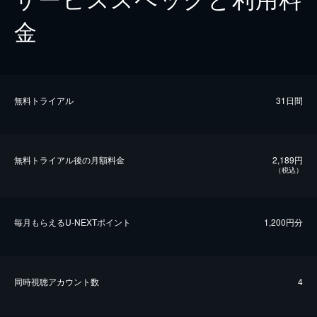
金
無料トライアル
31日間
無料トライアル後の⽉額料金
2,189円
（税込）
毎⽉もらえるU-NEXTポイント
1,200円分
同時視聴アカウント数
4