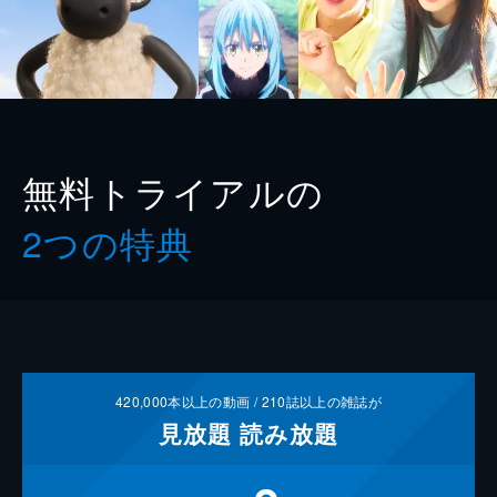
無料トライアルの
2つの特典
420,000
本以上の動画 /
210
誌以上の雑誌が
見放題
読み放題