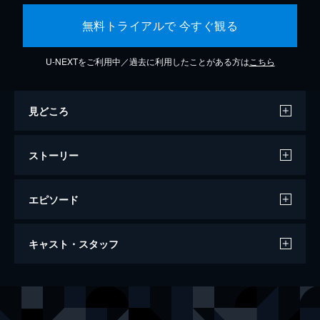
無料トライアルで 今すぐ観る
U-NEXTをご利用中／過去に利用したことがある方は
こちら
見どころ
ストーリー
エピソード
行き止まりの世界に生まれて
キャスト・スタッフ
94分
監督
ビン・リュー
製作
ビン・リュー