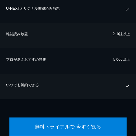
U-NEXTオリジナル書籍読み放題
雑誌読み放題
210誌以上
プロが選ぶおすすめ特集
5,000以上
いつでも解約できる
無料トライアルで 今すぐ観る