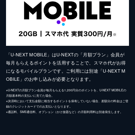
「U-NEXT MOBILE」はU-NEXTの「月額プラン」会員が
毎月もらえるポイントを活用することで、スマホ代がお得
になるモバイルプランです。ご利用には別途「U-NEXT M
OBILE」のお申し込みが必要となります。
※U-NEXTの月額プラン会員が毎月もらえる1,200円分のポイントを、U-NEXT MOBILEの
月額基本料の支払いに充てた場合。
※決済時において支払金額に相当するポイントを保有していない場合、差額分の料金はご登
録のクレジットカードでのお支払いとなります。
※通話料、SMS通信料、オプション（かけ放題など）の月額利用料は別途発生します。