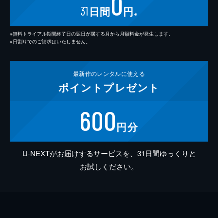
0
31
日間
円
※
※無料トライアル期間終了日の翌日が属する月から月額料金が発生します。
※日割りでのご請求はいたしません。
最新作の
レンタルに使える
ポイント
プレゼント
600
円分
U-NEXTがお届けするサービスを、31日間ゆっくりと
お試しください。