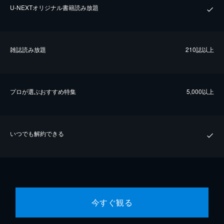
U-NEXTオリジナル書籍読み放題
雑誌読み放題
210誌以上
プロが選ぶおすすめ特集
5,000以上
いつでも解約できる
今すぐ観る