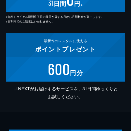
31
日間
円
※
※無料トライアル期間終了日の翌日が属する月から月額料金が発生します。
※日割りでのご請求はいたしません。
最新作の
レンタルに使える
ポイント
プレゼント
600
円分
U-NEXTがお届けするサービスを、31日間ゆっくりと
お試しください。