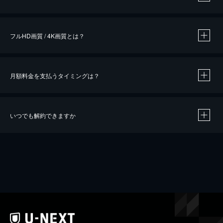
※
作品によって必要なポイントが異なります。
フルHD画質 / 4K画質とは？
月額料金を支払うタイミングは？
※
40％ポイント還元の対象は、クレジットカード決済による作品の購入 / レンタルです。
※
iOSアプリのUコイン決済による作品の購入 / レンタルは、20％のポイント還元です。
※
還元の対象外となる決済方法や商品があります。くわしくは
こちら
をご確認ください。
いつでも解約できますか
こちら