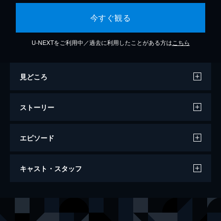
今すぐ観る
U-NEXTをご利用中／過去に利用したことがある方は
こちら
見どころ
ストーリー
エピソード
ザ・クラッシュ：ロック・レジェンズ
キャスト・スタッフ
24分
出演
ザ・クラッシュ