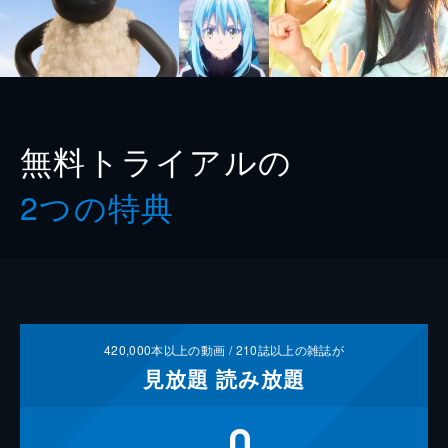
無料トライアルの
2つの特典
420,000
本以上の動画 /
210
誌以上の雑誌が
見放題
読み放題
0