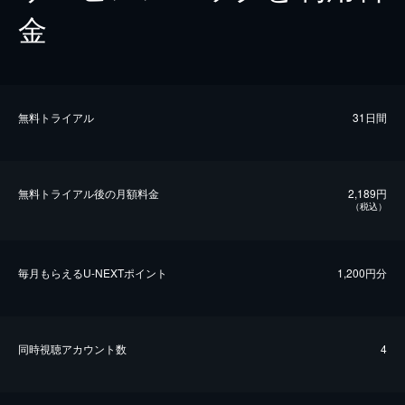
金
無料トライアル
31日間
無料トライアル後の⽉額料金
2,189円
（税込）
毎⽉もらえるU-NEXTポイント
1,200円分
同時視聴アカウント数
4