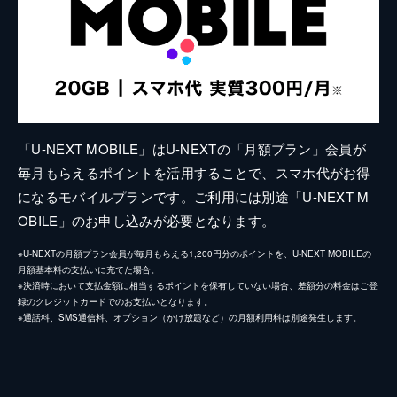
「U-NEXT MOBILE」はU-NEXTの「月額プラン」会員が
毎月もらえるポイントを活用することで、スマホ代がお得
になるモバイルプランです。ご利用には別途「U-NEXT M
OBILE」のお申し込みが必要となります。
※U-NEXTの月額プラン会員が毎月もらえる1,200円分のポイントを、U-NEXT MOBILEの
月額基本料の支払いに充てた場合。
※決済時において支払金額に相当するポイントを保有していない場合、差額分の料金はご登
録のクレジットカードでのお支払いとなります。
※通話料、SMS通信料、オプション（かけ放題など）の月額利用料は別途発生します。