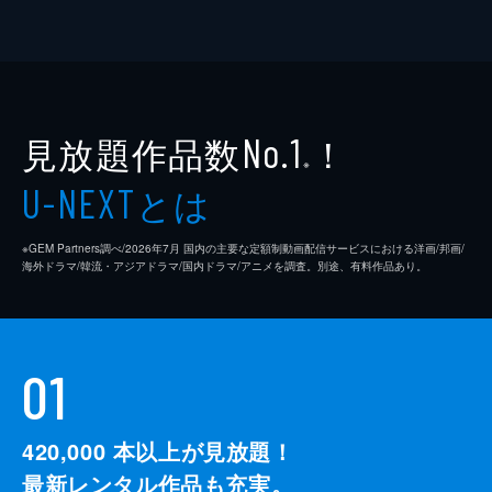
見放題作品数
！
No.1
※
とは
U-NEXT
※GEM Partners調べ/2026年7⽉ 国内の主要な定額制動画配信サービスにおける洋画/邦画/
海外ドラマ/韓流・アジアドラマ/国内ドラマ/アニメを調査。別途、有料作品あり。
01
420,000
本以上が見放題！
最新レンタル作品も充実。