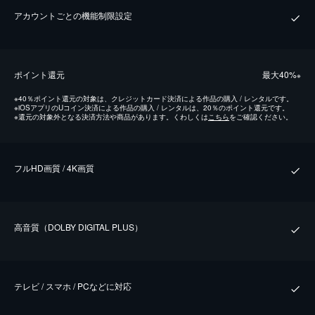
アカウントごとの機能制限設定
ポイント還元
最⼤40%
※
※
40％ポイント還元の対象は、クレジットカード決済による作品の購入 / レンタルです。
※
iOSアプリのUコイン決済による作品の購入 / レンタルは、20％のポイント還元です。
※
還元の対象外となる決済方法や商品があります。くわしくは
こちら
をご確認ください。
フルHD画質 / 4K画質
⾼⾳質（DOLBY DIGITAL PLUS）
テレビ / スマホ / PCなどに対応