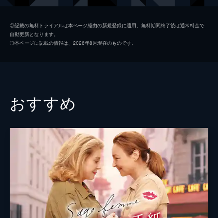
レオナール
ヴァンサン・マケーニュ
◎記載の無料トライアルは本ページ経由の新規登録に適用。無料期間終了後は通常料金で
自動更新となります。
ロール
クリスタ・テレ
◎本ページに記載の情報は、2026年8月現在のものです。
ヴァレリー
ノラ・アムザウィ
マルク=アントワーヌ・ルーヴェル
パスカル・グレゴリー
ロラン・ポワトルノー
おすすめ
シグリッド・ブアジズ
リオネル・ドレー
アントワーヌ・レナルツ
ニコラ・ブショー
オレリア・プティ
オリヴィア・ロス