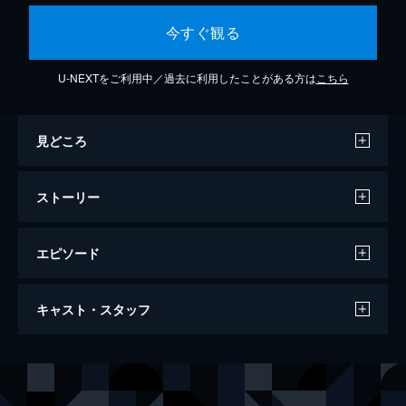
今すぐ観る
U-NEXTをご利用中／過去に利用したことがある方は
こちら
見どころ
ストーリー
エピソード
冬時間のパリ
キャスト・スタッフ
107分
出演
セレナ
ジュリエット・ビノシュ
アラン
ギヨーム・カネ