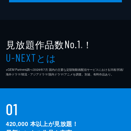
見放題作品数
！
No.1
※
とは
U-NEXT
※GEM Partners調べ/2026年7⽉ 国内の主要な定額制動画配信サービスにおける洋画/邦画/
海外ドラマ/韓流・アジアドラマ/国内ドラマ/アニメを調査。別途、有料作品あり。
01
420,000
本以上が見放題！