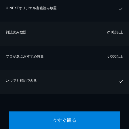
U-NEXTオリジナル書籍読み放題
雑誌読み放題
210誌以上
プロが選ぶおすすめ特集
5,000以上
いつでも解約できる
今すぐ観る