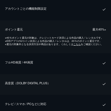
アカウントごとの機能制限設定
ポイント還元
最⼤40%
※
※
40％ポイント還元の対象は、クレジットカード決済による作品の購入 / レンタルです。
※
iOSアプリのUコイン決済による作品の購入 / レンタルは、20％のポイント還元です。
※
還元の対象外となる決済方法や商品があります。くわしくは
こちら
をご確認ください。
フルHD画質 / 4K画質
⾼⾳質（DOLBY DIGITAL PLUS）
テレビ / スマホ / PCなどに対応