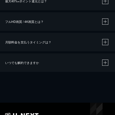
最大40%
ポイント還元とは？
※
※
作品によって必要なポイントが異なります。
フルHD画質 / 4K画質とは？
月額料金を支払うタイミングは？
※
40％ポイント還元の対象は、クレジットカード決済による作品の購入 / レンタルです。
※
iOSアプリのUコイン決済による作品の購入 / レンタルは、20％のポイント還元です。
※
還元の対象外となる決済方法や商品があります。くわしくは
こちら
をご確認ください。
いつでも解約できますか
こちら