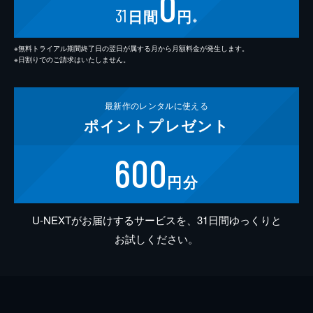
0
31
日間
円
※
※無料トライアル期間終了日の翌日が属する月から月額料金が発生します。
※日割りでのご請求はいたしません。
最新作の
レンタルに使える
ポイント
プレゼント
600
円分
U-NEXTがお届けするサービスを、31日間ゆっくりと
お試しください。