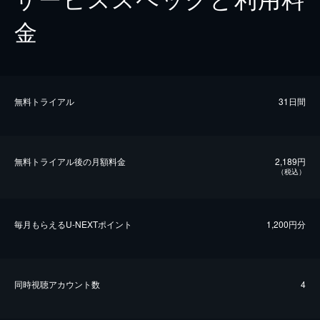
金
無料トライアル
31日間
無料トライアル後の⽉額料金
2,189円
（税込）
毎⽉もらえるU-NEXTポイント
1,200円分
同時視聴アカウント数
4