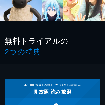
無料トライアルの
2つの特典
420,000
本以上の動画 /
210
誌以上の雑誌が
見放題
読み放題