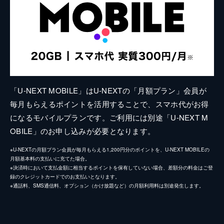
「U-NEXT MOBILE」はU-NEXTの「月額プラン」会員が
毎月もらえるポイントを活用することで、スマホ代がお得
になるモバイルプランです。ご利用には別途「U-NEXT M
OBILE」のお申し込みが必要となります。
※U-NEXTの月額プラン会員が毎月もらえる1,200円分のポイントを、U-NEXT MOBILEの
月額基本料の支払いに充てた場合。
※決済時において支払金額に相当するポイントを保有していない場合、差額分の料金はご登
録のクレジットカードでのお支払いとなります。
※通話料、SMS通信料、オプション（かけ放題など）の月額利用料は別途発生します。