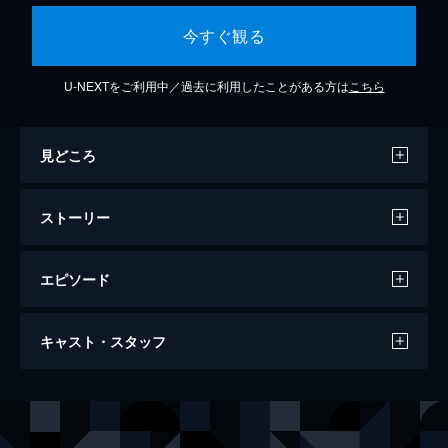
今すぐ観る
U-NEXTをご利用中／過去に利用したことがある方は
こちら
見どころ
ストーリー
エピソード
目撃者 彼女が見たもの
キャスト・スタッフ
88分
出演
リンディ・ブース
クレイグ・オレジニク