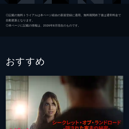
ジョン・マクラーレン
◎記載の無料トライアルは本ページ経由の新規登録に適用。無料期間終了後は通常料金で
自動更新となります。
アレクシス・メイトランド
◎本ページに記載の情報は、2026年8月現在のものです。
監督
アンドリュー・Ｃ・エリン
脚本
ジム・フォール
フィリップ・Ｊ・バーテル
おすすめ
製作
アンドリュー・Ｃ・エリン