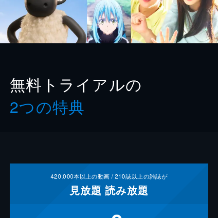
無料トライアルの
2つの特典
420,000
本以上の動画 /
210
誌以上の雑誌が
見放題
読み放題