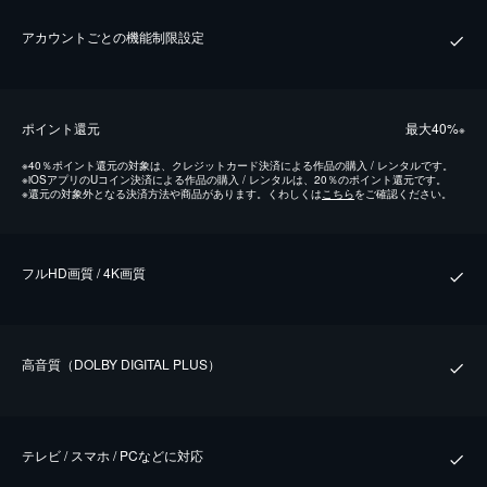
アカウントごとの機能制限設定
ポイント還元
最⼤40%
※
※
40％ポイント還元の対象は、クレジットカード決済による作品の購入 / レンタルです。
※
iOSアプリのUコイン決済による作品の購入 / レンタルは、20％のポイント還元です。
※
還元の対象外となる決済方法や商品があります。くわしくは
こちら
をご確認ください。
フルHD画質 / 4K画質
⾼⾳質（DOLBY DIGITAL PLUS）
テレビ / スマホ / PCなどに対応