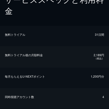
金
無料トライアル
31日間
無料トライアル後の⽉額料金
2,189円
（税込）
毎⽉もらえるU-NEXTポイント
1,200円分
同時視聴アカウント数
4