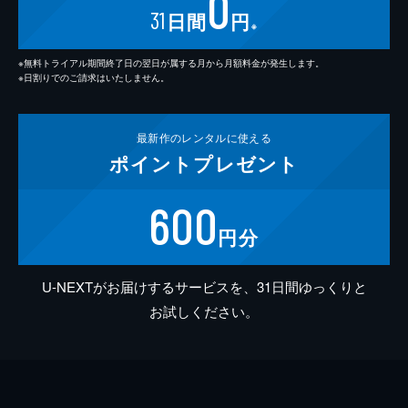
0
31
日間
円
※
※無料トライアル期間終了日の翌日が属する月から月額料金が発生します。
※日割りでのご請求はいたしません。
最新作の
レンタルに使える
ポイント
プレゼント
600
円分
U-NEXTがお届けするサービスを、31日間ゆっくりと
お試しください。