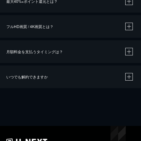
最大40%
ポイント還元とは？
※
※
作品によって必要なポイントが異なります。
フルHD画質 / 4K画質とは？
月額料金を支払うタイミングは？
※
40％ポイント還元の対象は、クレジットカード決済による作品の購入 / レンタルです。
※
iOSアプリのUコイン決済による作品の購入 / レンタルは、20％のポイント還元です。
※
還元の対象外となる決済方法や商品があります。くわしくは
こちら
をご確認ください。
いつでも解約できますか
こちら