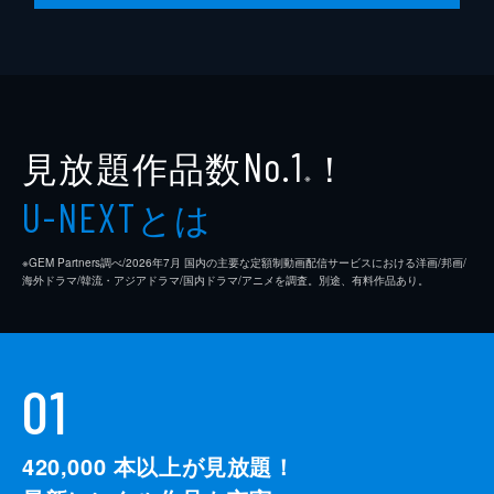
見放題作品数
！
No.1
※
とは
U-NEXT
※GEM Partners調べ/2026年7⽉ 国内の主要な定額制動画配信サービスにおける洋画/邦画/
海外ドラマ/韓流・アジアドラマ/国内ドラマ/アニメを調査。別途、有料作品あり。
01
420,000
本以上が見放題！