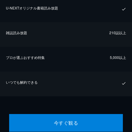
U-NEXTオリジナル書籍読み放題
雑誌読み放題
210誌以上
プロが選ぶおすすめ特集
5,000以上
いつでも解約できる
今すぐ観る