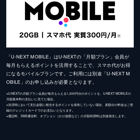
「U-NEXT MOBILE」はU-NEXTの「月額プラン」会員が
毎月もらえるポイントを活用することで、スマホ代がお得
になるモバイルプランです。ご利用には別途「U-NEXT M
OBILE」のお申し込みが必要となります。
※U-NEXTの月額プラン会員が毎月もらえる1,200円分のポイントを、U-NEXT MOBILEの
月額基本料の支払いに充てた場合。
※決済時において支払金額に相当するポイントを保有していない場合、差額分の料金はご登
録のクレジットカードでのお支払いとなります。
※通話料、SMS通信料、オプション（かけ放題など）の月額利用料は別途発生します。