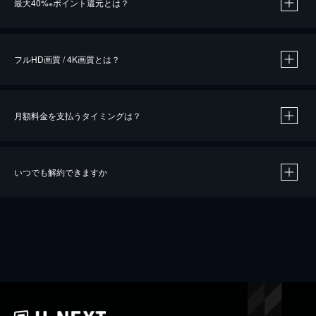
最大40%
ポイント還元とは？
※
※
作品によって必要なポイントが異なります。
フルHD画質 / 4K画質とは？
月額料金を支払うタイミングは？
※
40％ポイント還元の対象は、クレジットカード決済による作品の購入 / レンタルです。
※
iOSアプリのUコイン決済による作品の購入 / レンタルは、20％のポイント還元です。
※
還元の対象外となる決済方法や商品があります。くわしくは
こちら
をご確認ください。
いつでも解約できますか
こちら