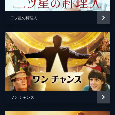
脚本
ブラッド・イングルスビー
音楽
ロブ・シモンセン
二ツ星の料理人
製作
ギャヴィン・オコナー
ジェニファー・トッド
ワン チャンス