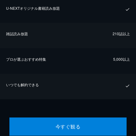
U-NEXTオリジナル書籍読み放題
雑誌読み放題
210誌以上
プロが選ぶおすすめ特集
5,000以上
いつでも解約できる
今すぐ観る