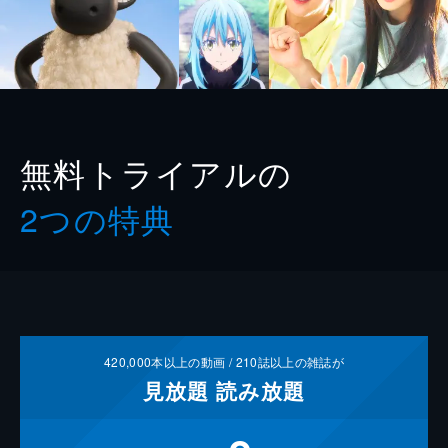
無料トライアルの
2つの特典
420,000
本以上の動画 /
210
誌以上の雑誌が
見放題
読み放題