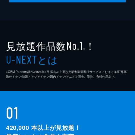
見放題作品数
！
No.1
※
とは
U-NEXT
※GEM Partners調べ/2026年7⽉ 国内の主要な定額制動画配信サービスにおける洋画/邦画/
海外ドラマ/韓流・アジアドラマ/国内ドラマ/アニメを調査。別途、有料作品あり。
01
420,000
本以上が見放題！