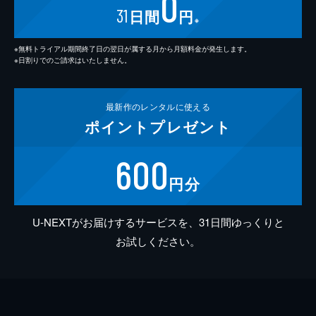
0
31
日間
円
※
※無料トライアル期間終了日の翌日が属する月から月額料金が発生します。
※日割りでのご請求はいたしません。
最新作の
レンタルに使える
ポイント
プレゼント
600
円分
U-NEXTがお届けするサービスを、31日間ゆっくりと
お試しください。