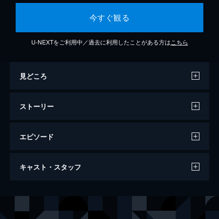
今すぐ観る
U-NEXTをご利用中／過去に利用したことがある方は
こちら
見どころ
ストーリー
エピソード
ザ・ウェイバック
キャスト・スタッフ
109分
出演
ベン・アフレック
アル・マドリガル