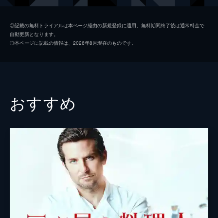
ジャニナ・ガヴァンカー
◎記載の無料トライアルは本ページ経由の新規登録に適用。無料期間終了後は通常料金で
自動更新となります。
ミカエラ・ワトキンス
◎本ページに記載の情報は、2026年8月現在のものです。
トッド・スタシュウィック
ナンシー・リネハン・チャールズ
グリン・ターマン
おすすめ
メルヴィン・グレッグ
ジョン・アイルウォード
マシュー・グレイヴ
クリス・ブルーノ
ダン・ローリア
監督
ギャヴィン・オコナー