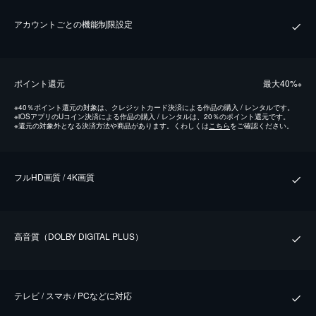
アカウントごとの機能制限設定
ポイント還元
最⼤40%
※
※
40％ポイント還元の対象は、クレジットカード決済による作品の購入 / レンタルです。
※
iOSアプリのUコイン決済による作品の購入 / レンタルは、20％のポイント還元です。
※
還元の対象外となる決済方法や商品があります。くわしくは
こちら
をご確認ください。
フルHD画質 / 4K画質
⾼⾳質（DOLBY DIGITAL PLUS）
テレビ / スマホ / PCなどに対応