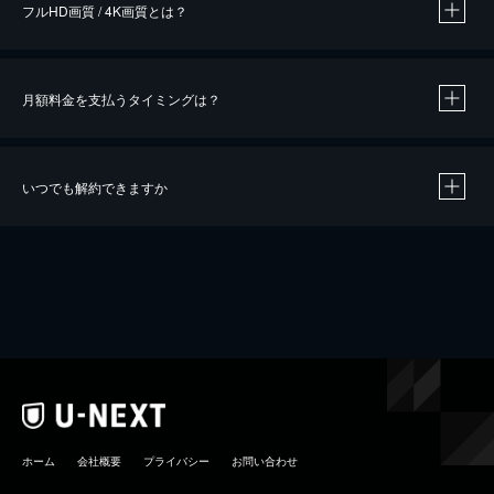
フルHD画質 / 4K画質とは？
月額料金を支払うタイミングは？
※
40％ポイント還元の対象は、クレジットカード決済による作品の購入 / レンタルです。
※
iOSアプリのUコイン決済による作品の購入 / レンタルは、20％のポイント還元です。
※
還元の対象外となる決済方法や商品があります。くわしくは
こちら
をご確認ください。
いつでも解約できますか
こちら
ホーム
会社概要
プライバシー
お問い合わせ