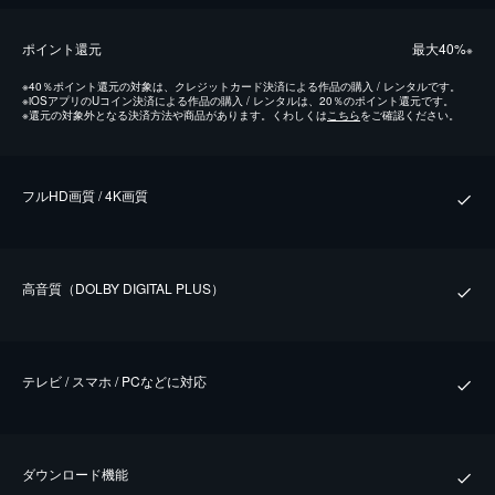
ポイント還元
最⼤40%
※
※
40％ポイント還元の対象は、クレジットカード決済による作品の購入 / レンタルです。
※
iOSアプリのUコイン決済による作品の購入 / レンタルは、20％のポイント還元です。
※
還元の対象外となる決済方法や商品があります。くわしくは
こちら
をご確認ください。
フルHD画質 / 4K画質
⾼⾳質（DOLBY DIGITAL PLUS）
テレビ / スマホ / PCなどに対応
ダウンロード機能