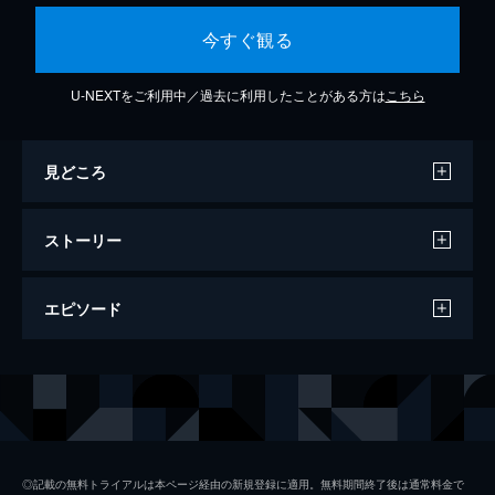
今すぐ観る
U-NEXTをご利用中／過去に利用したことがある方は
こちら
見どころ
ストーリー
エピソード
美しく眠るヒーリング【RELAX
WORLD】
304分
◎記載の無料トライアルは本ページ経由の新規登録に適用。無料期間終了後は通常料金で