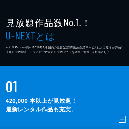
見放題作品数
！
No.1
※
とは
U-NEXT
※GEM Partners調べ/2026年7⽉ 国内の主要な定額制動画配信サービスにおける洋画/邦画/
海外ドラマ/韓流・アジアドラマ/国内ドラマ/アニメを調査。別途、有料作品あり。
01
420,000
本以上が見放題！
最新レンタル作品も充実。