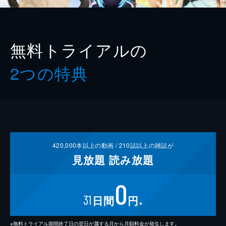
無料トライアルの
2つの特典
420,000
本以上の動画 /
210
誌以上の雑誌が
見放題
読み放題
0
31
日間
円
※
※無料トライアル期間終了日の翌日が属する月から月額料金が発生します。