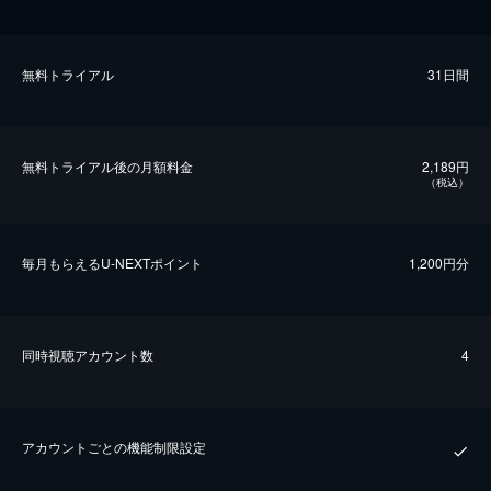
無料トライアル
31日間
無料トライアル後の⽉額料金
2,189円
（税込）
毎⽉もらえるU-NEXTポイント
1,200円分
同時視聴アカウント数
4
アカウントごとの機能制限設定