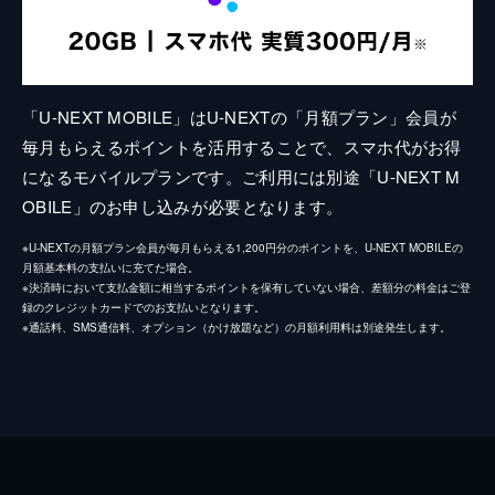
「U-NEXT MOBILE」はU-NEXTの「月額プラン」会員が
毎月もらえるポイントを活用することで、スマホ代がお得
になるモバイルプランです。ご利用には別途「U-NEXT M
OBILE」のお申し込みが必要となります。
※U-NEXTの月額プラン会員が毎月もらえる1,200円分のポイントを、U-NEXT MOBILEの
月額基本料の支払いに充てた場合。
※決済時において支払金額に相当するポイントを保有していない場合、差額分の料金はご登
録のクレジットカードでのお支払いとなります。
※通話料、SMS通信料、オプション（かけ放題など）の月額利用料は別途発生します。