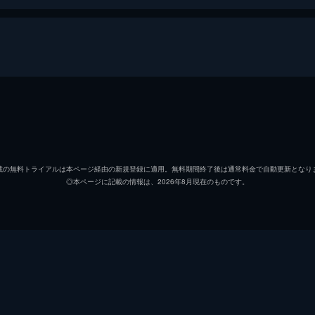
森口奏
三吉彩
森田悠真
坂東龍
載の無料トライアルは本ページ経由の新規登録に適用。無料期間終了後は通常料金で自動更新となり
◎本ページに記載の情報は、2026年8月現在のものです。
成宮健司
古川毅
籠井摩耶
宮野陽
西田明菜
大谷凜
優子
奥菜恵