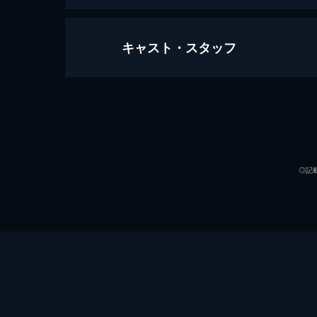
キャスト・スタッフ
犬鳴村 恐怖回避ばーじょん
110分
出演
◎記