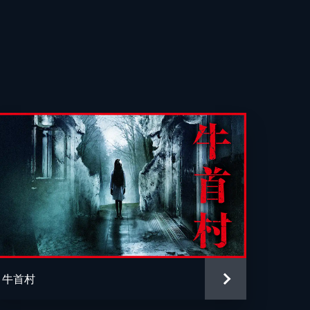
匡
司
伸
子
輔
牛首村