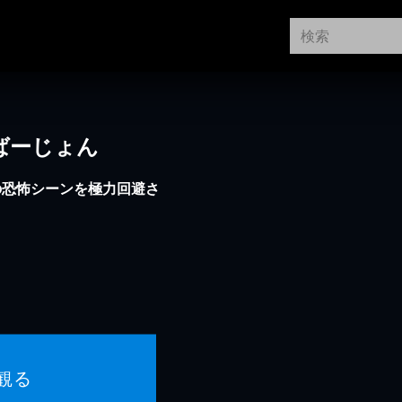
ばーじょん
の恐怖シーンを極力回避さ
観る