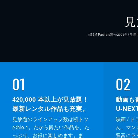
見
※GEM Partners調べ/20
01
02
420,000
本以上が見放題！
動画も
最新レンタル作品も充実。
U-NE
見放題のラインアップ数は断トツ
映画 / 
のNo.1。だから観たい作品を、た
ん、マンガ 
っぷり、お得に楽しめます。ま
豊富にラ