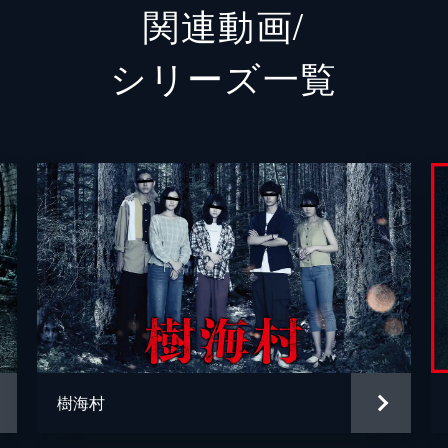
関連動画/
圭祐
須賀貴
シリーズ⼀覧
田中健
山野辺
寺田農
中村隼人
石橋蓮
森田晃
高嶋政
森田綾乃
高島礼
清水崇
保坂大
樹海村
清水崇