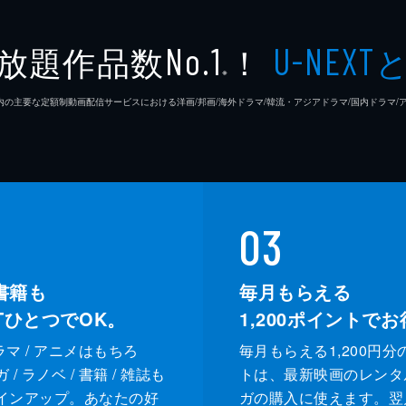
放題作品数
！
No.1
U-NEXT
※
26年7⽉ 国内の主要な定額制動画配信サービスにおける洋画/邦画/海外ドラマ/韓流・アジアドラマ/国内ドラ
03
書籍も
毎月もらえる
XTひとつでOK。
1,200
ポイントでお
ドラマ / アニメはもちろ
毎月もらえる1,200円分
/ ラノベ / 書籍 / 雑誌も
トは、最新映画のレンタ
インアップ。あなたの好
ガの購入に使えます。翌