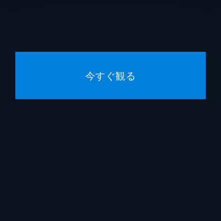
海田庄
滝澤俊
今すぐ観る