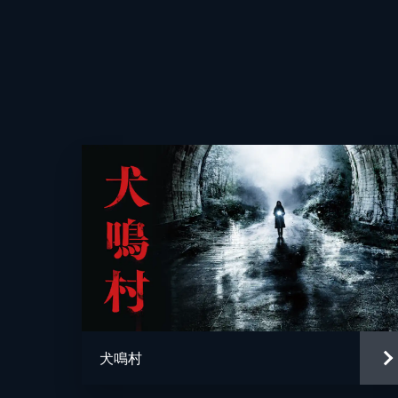
監督
脚本
犬鳴村