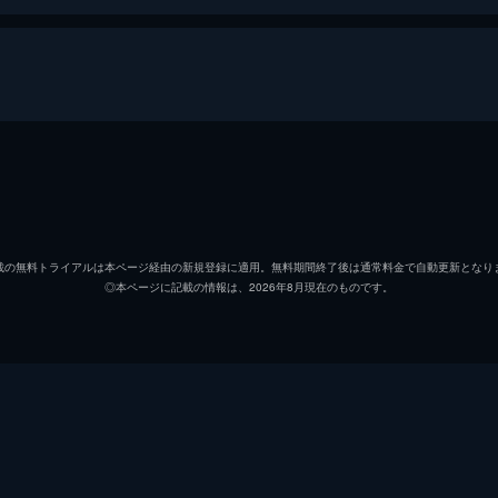
ユルン・スピッツエンベルハ
アニエック・フェイファー
載の無料トライアルは本ページ経由の新規登録に適用。無料期間終了後は通常料金で自動更新となり
◎本ページに記載の情報は、2026年8月現在のものです。
ヴィレム・デ・ヴォルフ
ロードヴェイク・クレインス
ロードヴェイク・クレインス
スティーヴ・ウィラード