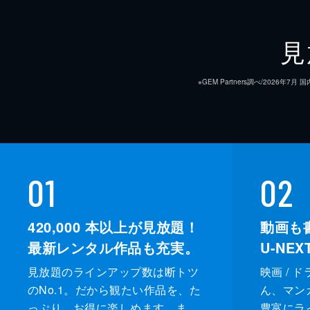
見
※GEM Partners調べ/20
01
02
420,000
本以上が見放題！
動画も
最新レンタル作品も充実。
U-NE
見放題のラインアップ数は断トツ
映画 / 
のNo.1。だから観たい作品を、た
ん、マンガ 
っぷり、お得に楽しめます。ま
豊富にラ