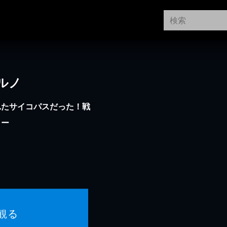
ルノ
れたサイコパスだった！戦
ラー
観る