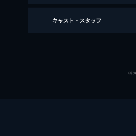
キャスト・スタッフ
ロード・インフェルノ
85分
出演
◎記
監督
脚本
音楽