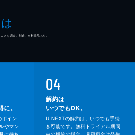
とは
マ/アニメを調査。別途、有料作品あり。
04
解約は
得に。
いつでもOK。
のポイン
U-NEXTの解約は、いつでも手続
ルやマン
き可能です。無料トライアル期間
月に持ち
中の解約の場合、月額料金は発生