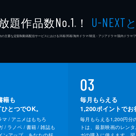
放題作品数
！
No.1
U-NEXT
※
26年7⽉ 国内の主要な定額制動画配信サービスにおける洋画/邦画/海外ドラマ/韓流・アジアドラマ/国内ドラ
03
書籍も
毎月もらえる
XTひとつでOK。
1,200
ポイントでお
ドラマ / アニメはもちろ
毎月もらえる1,200円分
/ ラノベ / 書籍 / 雑誌も
トは、最新映画のレンタ
インアップ。あなたの好
ガの購入に使えます。翌