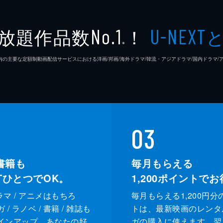
放題作品数
！
No.1
U-NEXT
※
26年7⽉ 国内の主要な定額制動画配信サービスにおける洋画/邦画/海外ドラマ/韓流・アジアドラマ/国内ドラ
03
書籍も
毎月もらえる
XTひとつでOK。
1,200
ポイントでお
ドラマ / アニメはもちろ
毎月もらえる1,200円分
/ ラノベ / 書籍 / 雑誌も
トは、最新映画のレンタ
インアップ。あなたの好
ガの購入に使えます。翌