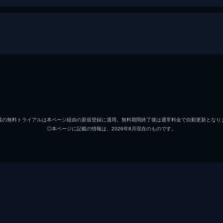
ユルン・スピッツエンベルハ
アニエック・フェイファー
載の無料トライアルは本ページ経由の新規登録に適用。無料期間終了後は通常料金で自動更新となり
◎本ページに記載の情報は、2026年8月現在のものです。
ヴィレム・デ・ヴォルフ
ロードヴェイク・クレインス
ロードヴェイク・クレインス
スティーヴ・ウィラード