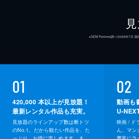
見
※GEM Partners調べ/20
01
02
420,000
本以上が見放題！
動画も
最新レンタル作品も充実。
U-NE
見放題のラインアップ数は断トツ
映画 / 
のNo.1。だから観たい作品を、た
ん、マンガ 
っぷり、お得に楽しめます。ま
豊富にラ