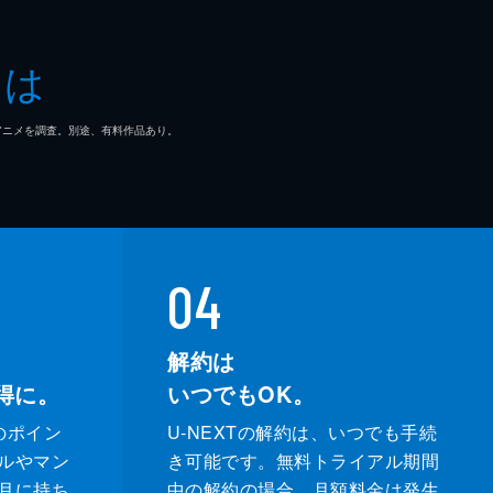
とは
マ/アニメを調査。別途、有料作品あり。
04
解約は
得に。
いつでもOK。
のポイン
U-NEXTの解約は、いつでも手続
ルやマン
き可能です。無料トライアル期間
月に持ち
中の解約の場合、月額料金は発生