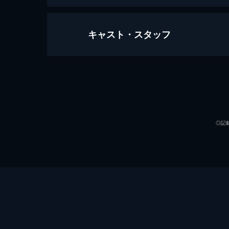
キャスト・スタッフ
ロード・インフェルノ
85分
出演
◎記
監督
脚本
音楽