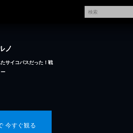
ルノ
れたサイコパスだった！戦
ラー
で 今すぐ観る