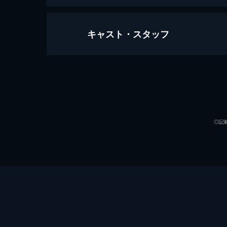
キャスト・スタッフ
ヘブンズ・ドア
106分
出演
◎記