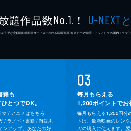
放題作品数
！
No.1
U-NEXT
※
26年7⽉ 国内の主要な定額制動画配信サービスにおける洋画/邦画/海外ドラマ/韓流・アジアドラマ/国内ドラ
03
書籍も
毎月もらえる
XTひとつでOK。
1,200
ポイントでお
ドラマ / アニメはもちろ
毎月もらえる1,200円分
/ ラノベ / 書籍 / 雑誌も
トは、最新映画のレンタ
インアップ。あなたの好
ガの購入に使えます。翌