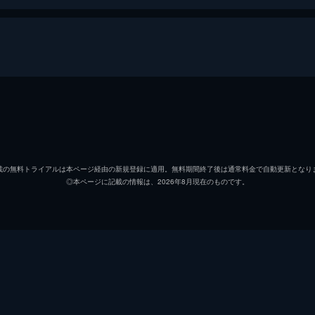
青山勝人
長瀬智
白石春海
福田麻
載の無料トライアルは本ページ経由の新規登録に適用。無料期間終了後は通常料金で自動更新となり
◎本ページに記載の情報は、2026年8月現在のものです。
小久保
長塚圭
安達
大倉孝
御子柴
和田聰
岸谷
黄川田