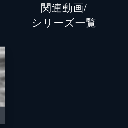
関連動画/
Sachi
シリーズ⼀覧
霧島れ
北見敏
不破万
徳井優
井田國
柄本佑
今宿麻
諏訪太