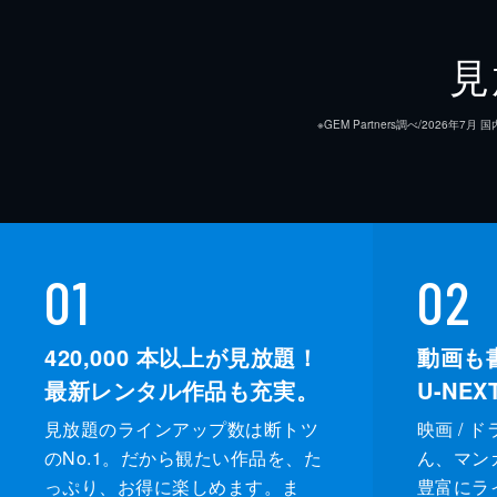
見
※GEM Partners調べ/20
01
02
420,000
本以上が見放題！
動画も
最新レンタル作品も充実。
U-NE
見放題のラインアップ数は断トツ
映画 / 
のNo.1。だから観たい作品を、た
ん、マンガ 
っぷり、お得に楽しめます。ま
豊富にラ