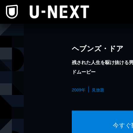
本文へスキップ
ヘブンズ・ドア
残された人生を駆け抜ける
ドムービー
2009年
見放題
今すぐ