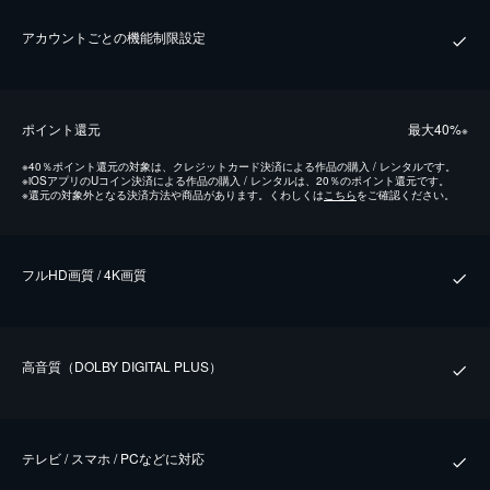
アカウントごとの機能制限設定
ポイント還元
最⼤40%
※
※
40％ポイント還元の対象は、クレジットカード決済による作品の購入 / レンタルです。
※
iOSアプリのUコイン決済による作品の購入 / レンタルは、20％のポイント還元です。
※
還元の対象外となる決済方法や商品があります。くわしくは
こちら
をご確認ください。
フルHD画質 / 4K画質
⾼⾳質（DOLBY DIGITAL PLUS）
テレビ / スマホ / PCなどに対応