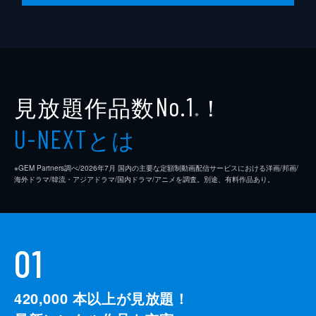
見放題作品数
！
No.1
※
とは
U-NEXT
※GEM Partners調べ/2026年7⽉ 国内の主要な定額制動画配信サービスにおける洋画/邦画/
海外ドラマ/韓流・アジアドラマ/国内ドラマ/アニメを調査。別途、有料作品あり。
01
420,000
本以上が見放題！