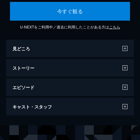
今すぐ観る
U-NEXTをご利用中／過去に利用したことがある方は
こちら
見どころ
ストーリー
エピソード
チャーリー：ザ・モンスター
キャスト・スタッフ
93分
出演
タラ・リード
ビル・モーズリイ