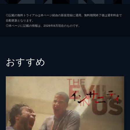
ネイサン・ジョーンズ
◎記載の無料トライアルは本ページ経由の新規登録に適用。無料期間終了後は通常料金で
自動更新となります。
ケイン・ホッダー
◎本ページに記載の情報は、2026年8月現在のものです。
監督
クリス・サン
脚本
クリス・サン
製作
クリス・サン
おすすめ