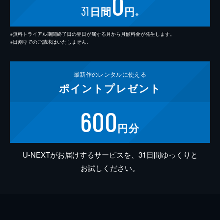
0
31
日間
円
※
※無料トライアル期間終了日の翌日が属する月から月額料金が発生します。
※日割りでのご請求はいたしません。
最新作の
レンタルに使える
ポイント
プレゼント
600
円分
U-NEXTがお届けするサービスを、31日間ゆっくりと
お試しください。