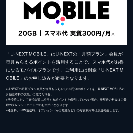
「U-NEXT MOBILE」はU-NEXTの「月額プラン」会員が
毎月もらえるポイントを活用することで、スマホ代がお得
になるモバイルプランです。ご利用には別途「U-NEXT M
OBILE」のお申し込みが必要となります。
※U-NEXTの月額プラン会員が毎月もらえる1,200円分のポイントを、U-NEXT MOBILEの
月額基本料の支払いに充てた場合。
※決済時において支払金額に相当するポイントを保有していない場合、差額分の料金はご登
録のクレジットカードでのお支払いとなります。
※通話料、SMS通信料、オプション（かけ放題など）の月額利用料は別途発生します。