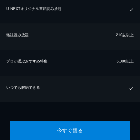
U-NEXTオリジナル書籍読み放題
雑誌読み放題
210誌以上
プロが選ぶおすすめ特集
5,000以上
いつでも解約できる
今すぐ観る