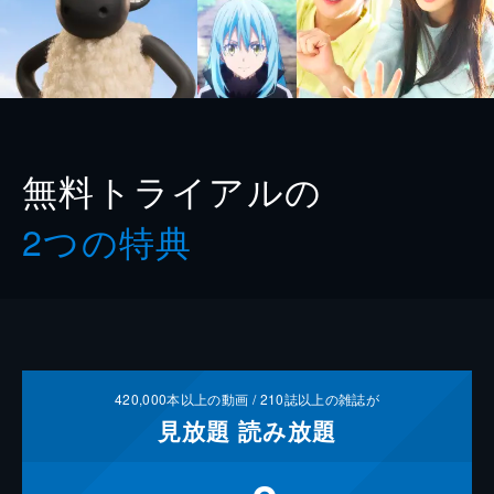
無料トライアルの
2つの特典
420,000
本以上の動画 /
210
誌以上の雑誌が
見放題
読み放題