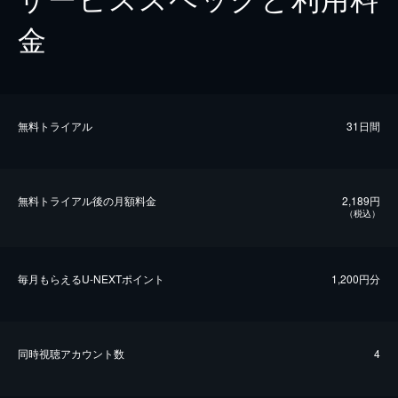
金
無料トライアル
31日間
無料トライアル後の⽉額料金
2,189円
（税込）
毎⽉もらえるU-NEXTポイント
1,200円分
同時視聴アカウント数
4