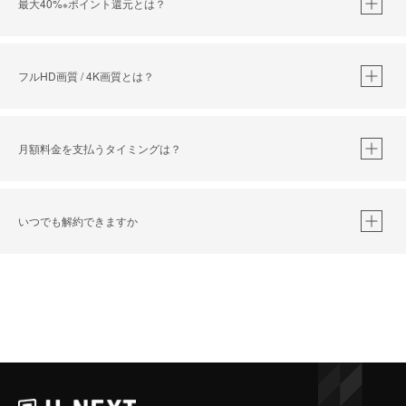
最大40%
ポイント還元とは？
※
※
作品によって必要なポイントが異なります。
フルHD画質 / 4K画質とは？
月額料金を支払うタイミングは？
※
40％ポイント還元の対象は、クレジットカード決済による作品の購入 / レンタルです。
※
iOSアプリのUコイン決済による作品の購入 / レンタルは、20％のポイント還元です。
※
還元の対象外となる決済方法や商品があります。くわしくは
こちら
をご確認ください。
いつでも解約できますか
こちら