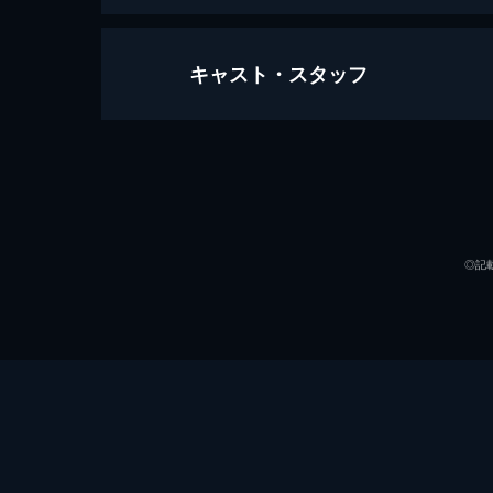
キャスト・スタッフ
山猫は眠らない８ 暗殺者の終幕
95分
出演
◎記