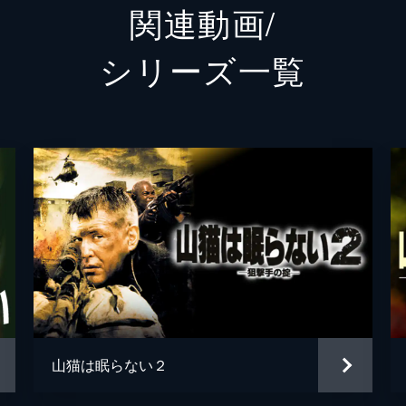
関連動画/
カーレ
シリーズ⼀覧
オリヴ
パトリ
ヴィッ
グレッ
山猫は眠らない２