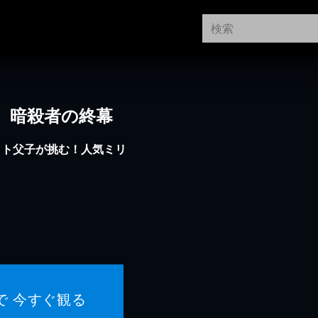
 暗殺者の終幕
ット父子が挑む！人気ミリ
で 今すぐ観る