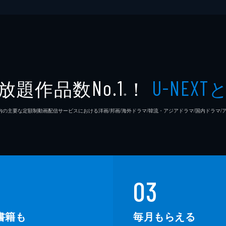
放題作品数
！
No.1
U-NEXT
※
26年7⽉ 国内の主要な定額制動画配信サービスにおける洋画/邦画/海外ドラマ/韓流・アジアドラマ/国内ドラ
03
書籍も
毎月もらえる