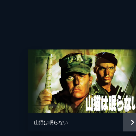
監督
脚本
音楽
製作
山猫は眠らない