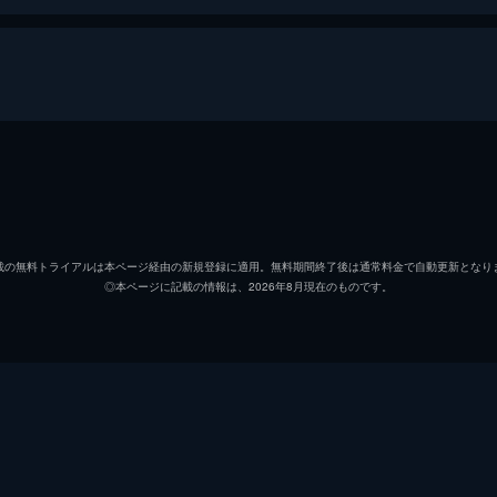
ブランドン・ベケット
チャド
ユキ・ミフネ（レディ・デス）
秋元才
載の無料トライアルは本ページ経由の新規登録に適用。無料期間終了後は通常料金で自動更新となり
◎本ページに記載の情報は、2026年8月現在のものです。
トーマス・ベケット
トム・
ゼロ
ライア
フランクリン
ロック
クローバー
エミリ