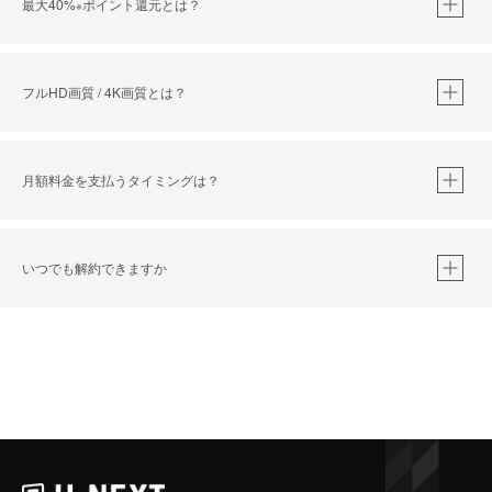
最大40%
ポイント還元とは？
※
※
作品によって必要なポイントが異なります。
フルHD画質 / 4K画質とは？
月額料金を支払うタイミングは？
※
40％ポイント還元の対象は、クレジットカード決済による作品の購入 / レンタルです。
※
iOSアプリのUコイン決済による作品の購入 / レンタルは、20％のポイント還元です。
※
還元の対象外となる決済方法や商品があります。くわしくは
こちら
をご確認ください。
いつでも解約できますか
こちら