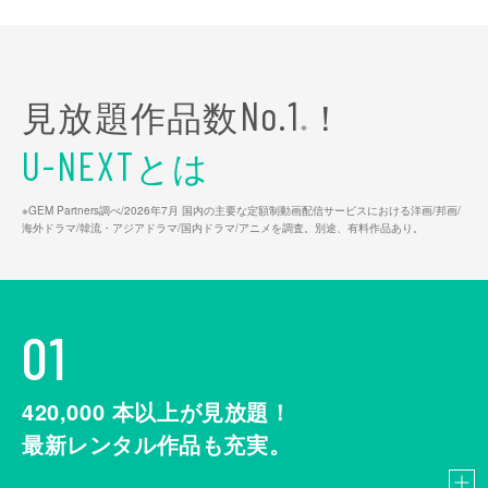
見放題作品数
！
No.1
※
とは
U-NEXT
※GEM Partners調べ/2026年7⽉ 国内の主要な定額制動画配信サービスにおける洋画/邦画/
海外ドラマ/韓流・アジアドラマ/国内ドラマ/アニメを調査。別途、有料作品あり。
01
420,000
本以上が見放題！
最新レンタル作品も充実。