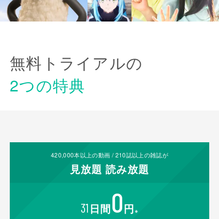
無料トライアルの
2つの特典
420,000
本以上の動画 /
210
誌以上の雑誌が
見放題
読み放題
0
31
日間
円
※