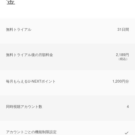
無料トライアル
31日間
無料トライアル後の⽉額料金
2,189円
（税込）
毎⽉もらえるU-NEXTポイント
1,200円分
同時視聴アカウント数
4
アカウントごとの機能制限設定