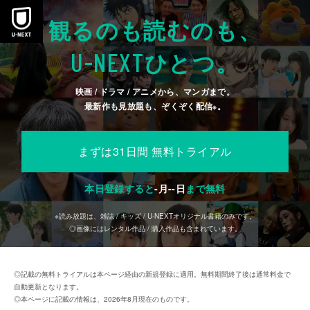
本文へスキップ
観るのも読むのも、
U-NEXT
ひとつ。
映画 / ドラマ / アニメから、マンガまで。
最新作も見放題も、ぞくぞく配信
。
※
まずは31日間 無料トライアル
本日登録すると
-
月
--
日
まで無料
※読み放題は、雑誌 / キッズ / U-NEXTオリジナル書籍のみです。
◎画像にはレンタル作品 / 購入作品も含まれています。
◎記載の無料トライアルは本ページ経由の新規登録に適用。無料期間終了後は通常料金で
自動更新となります。
◎本ページに記載の情報は、2026年8月現在のものです。