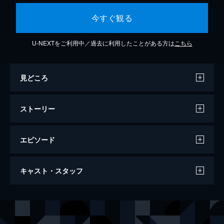
今すぐ観る
U-NEXTをご利用中／過去に利用したことがある方は
こちら
見どころ
ストーリー
エピソード
さらば愛しき女よ
キャスト・スタッフ
95分
出演
フィリップ・マーロウ
ロバート・ミッチャム
ヘレン・グレイル
シャーロット・ランプリング