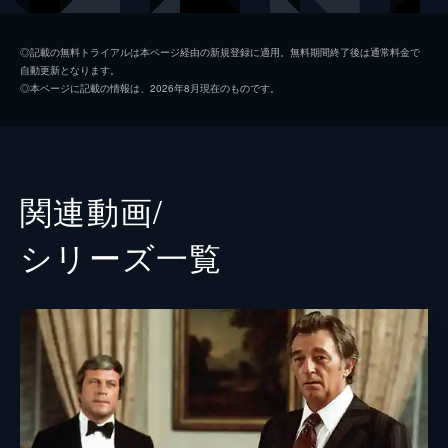
ナルティ刑事部長
ジョン・アイアランド
◎記載の無料トライアルは本ページ経由の新規登録に適用。無料期間終了後は通常料金で
自動更新となります。
ジェシー・ハルステッド・フロリアン
シルヴィア・マイルズ
◎本ページに記載の情報は、2026年8月現在のものです。
レアード・ブルーネット
アンソニー・ザーブ
ビリー・ロルフ刑事
ハリー・ディーン・スタントン
ムース・マロイ
ジャック・オハローラン
関連動画/
ニック
ジョー・スピネル
シリーズ⼀覧
ジョニー
シルヴェスター・スタローン
ケイト・マータフ
ジョン・オリアリー
ウォルター・マッギン
バートン・ギリアム