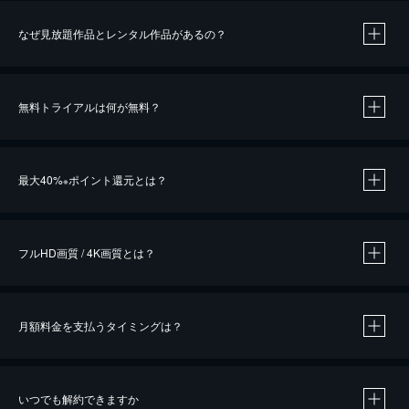
なぜ見放題作品とレンタル作品があるの？
無料トライアルは何が無料？
※
最大40%
ポイント還元とは？
※
※
作品によって必要なポイントが異なります。
フルHD画質 / 4K画質とは？
月額料金を支払うタイミングは？
※
40％ポイント還元の対象は、クレジットカード決済による作品の購入 / レンタルです。
※
iOSアプリのUコイン決済による作品の購入 / レンタルは、20％のポイント還元です。
※
還元の対象外となる決済方法や商品があります。くわしくは
こちら
をご確認ください。
いつでも解約できますか