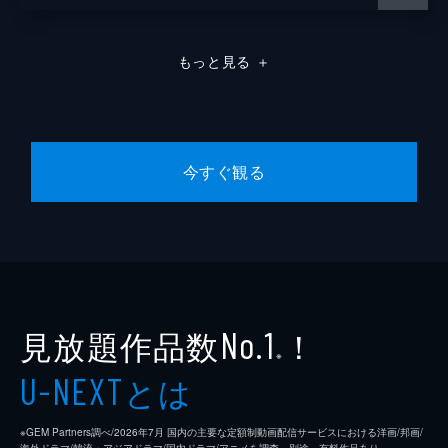
もっと見る
＋
今すぐ観る
見放題作品数
！
No.1
※
とは
U-NEXT
※GEM Partners調べ/2026年7⽉ 国内の主要な定額制動画配信サービスにおける洋画/邦画/
海外ドラマ/韓流・アジアドラマ/国内ドラマ/アニメを調査。別途、有料作品あり。