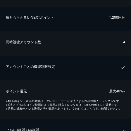
毎⽉もらえるU-NEXTポイント
1,200円分
同時視聴アカウント数
4
アカウントごとの機能制限設定
ポイント還元
最⼤40%
※
※
40％ポイント還元の対象は、クレジットカード決済による作品の購入 / レンタルです。
※
iOSアプリのUコイン決済による作品の購入 / レンタルは、20％のポイント還元です。
※
還元の対象外となる決済方法や商品があります。くわしくは
こちら
をご確認ください。
フルHD画質 / 4K画質