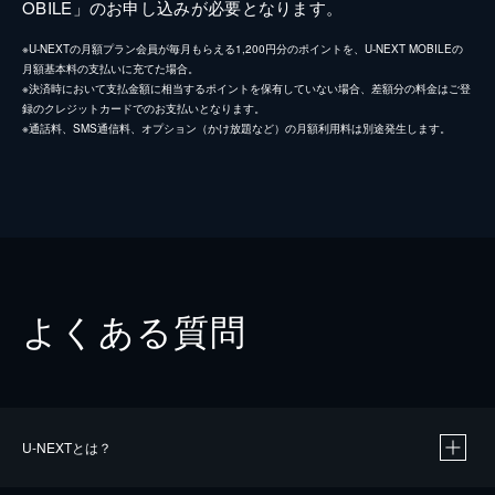
OBILE」のお申し込みが必要となります。
※U-NEXTの月額プラン会員が毎月もらえる1,200円分のポイントを、U-NEXT MOBILEの
月額基本料の支払いに充てた場合。
※決済時において支払金額に相当するポイントを保有していない場合、差額分の料金はご登
録のクレジットカードでのお支払いとなります。
※通話料、SMS通信料、オプション（かけ放題など）の月額利用料は別途発生します。
よくある質問
U-NEXTとは？