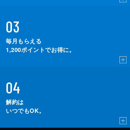
03
毎月もらえる
1,200
ポイントでお得に。
04
解約は
いつでもOK。