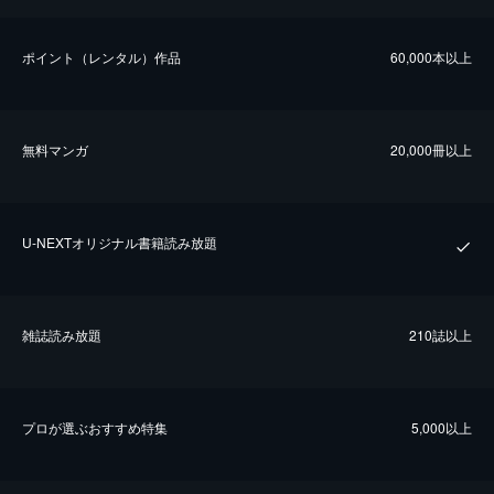
ポイント（レンタル）作品
60,000本以上
無料マンガ
20,000冊以上
U-NEXTオリジナル書籍読み放題
雑誌読み放題
210誌以上
プロが選ぶおすすめ特集
5,000以上