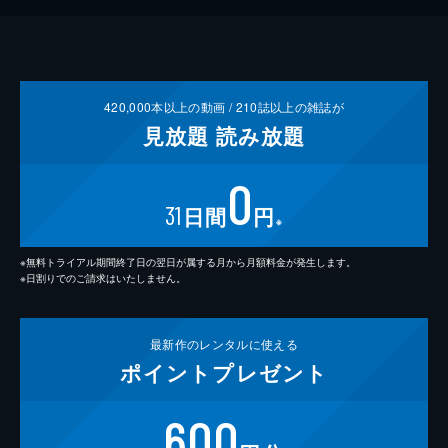
420,000
本以上の動画 /
210
誌以上の雑誌が
見放題
読み放題
0
31
日間
円
※
※無料トライアル期間終了日の翌日が属する月から月額料金が発生します。
※日割りでのご請求はいたしません。
最新作の
レンタルに使える
ポイント
プレゼント
600