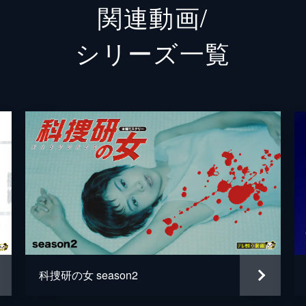
関連動画/
中継された「旨辛料理コンテスト決勝戦」の審査員を務めてい
橋口呂太
渡部秀
シリーズ⼀覧
涌田亜美
山本ひ
佐伯志信
西田健
宅で絞殺死体となって発見された。第一発見者は婚約者の織江
蒲原勇樹
石井一
たという。鑑定を始めたマリコは被害者の着衣に付着していた
田崎竜
森本浩
が、後頭部から血を流して死んでいるのが見つかった。解剖の
西片友
検出され、被害者のカバンには牛の鼻の跡らしきものが付いて
柏木宏
科捜研の女 season2
宗野賢