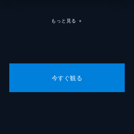
ン・梶木譲士の遺体が発見された。現場の状況から、被害者は
濱龍也
思われたが、臨場した榊マリコは着衣に付着している白い粉を
もっと見る
＋
戸田山
櫻井武
李正姫
が科捜研を訪ねてきた。たまたま交通事故を目撃したことから
に立ち寄ったという亜矢は、榊マリコたちの鑑定作業に興味津
松本美
今すぐ観る
真部千
吉原れ
、風丘の恩師で“プリンセス・トシコ”こと、新海登志子教授
だが、その会場に突如、爆破予告が舞い込み、ホールは騒然と
阿部沙
眉村涼