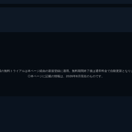
府警に自首してきた女。土門刑事らが事情を聴くと、星名瑠璃
勤めていた女子生徒・河合範子を山岳部の登山練習中に滑落死
榊マリコ
沢口靖
土門薫
内藤剛
載の無料トライアルは本ページ経由の新規登録に適用。無料期間終了後は通常料金で自動更新となり
◎本ページに記載の情報は、2026年8月現在のものです。
風丘早月
若村麻
スプレをした男の遺体が発見された。榊マリコらが臨場したと
され、肩には斧が突き刺さっていた。だが、斧はオモチャで血
宇佐見裕也
風間ト
藤倉甚一
金田明
日野和正
斉藤暁
ングで後頭部を殴られ殺害された。臨場した榊マリコら科捜研