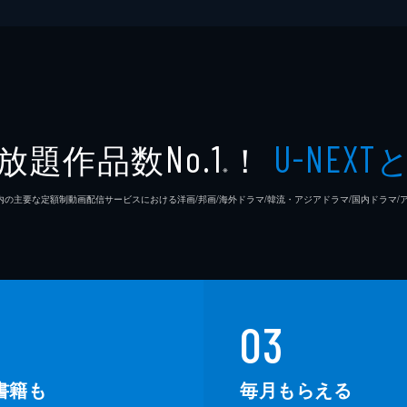
放題作品数
！
No.1
U-NEXT
※
26年7⽉ 国内の主要な定額制動画配信サービスにおける洋画/邦画/海外ドラマ/韓流・アジアドラマ/国内ドラ
03
書籍も
毎月もらえる