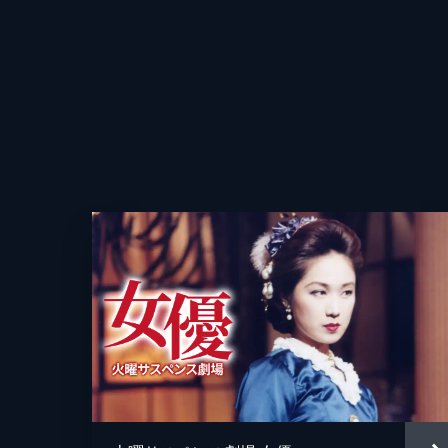
42分
第9話 被疑者：土門薫
京都府警本部でウェブ会議システムを
音楽
ることに。翌朝、早速科捜研の面々で
どこか変で...。
87分