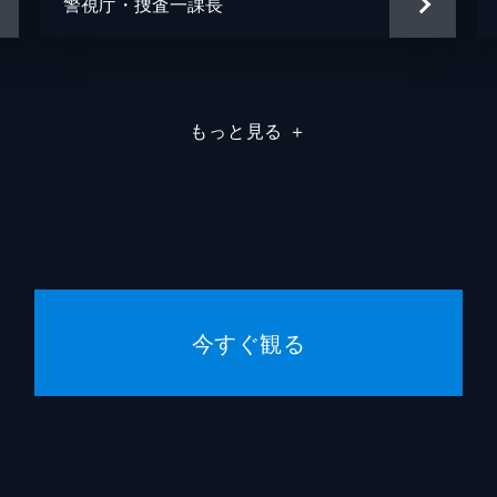
警視庁・捜査一課長
もっと見る
＋
今すぐ観る