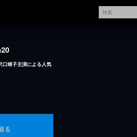
20
、沢口靖子主演による人気
観る