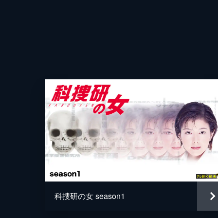
ンバーは、被害者が前夜、テレビで生
人物と気づく。
43分
第4話 眠り姫の秘密
タレントの成沢真弥が新築の戸建て住
吾で、2人は来週籍を入れる予定だっ
豆に疑問を抱く。
監督
43分
第5話 牛が見た殺人
高級ホテルチェーンの経営者・柊恵子
果、後頭部の傷口からはなぜか塩分が
た。
科捜研の女 season1
43分