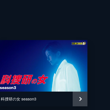
た
かる
雄
彰
小
太
史
結
樹
い
紀
科捜研の女 season3
一