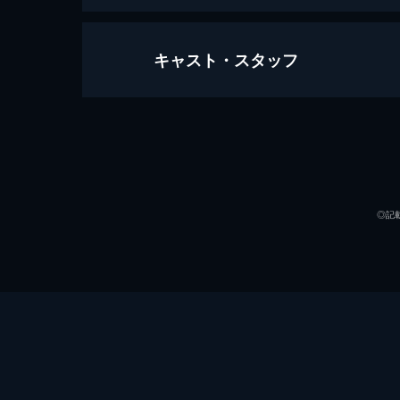
キャスト・スタッフ
第1話 マリコになれなかった女
「10年前に人を殺しました」と京都
う彼女は10年前、非常勤講師として
たと話す。
出演
43分
第2話 マリコのハロウィーン大作戦
◎記
廃墟に置かれた棺の中から、悪魔のコ
ろ、棺にはハロウィーン用の電飾が施
は血糊だった。
43分
第3話 世界一辛い殺人
料理評論家の富永栄吉が、自宅のリビ