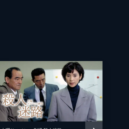
子
す
次
が