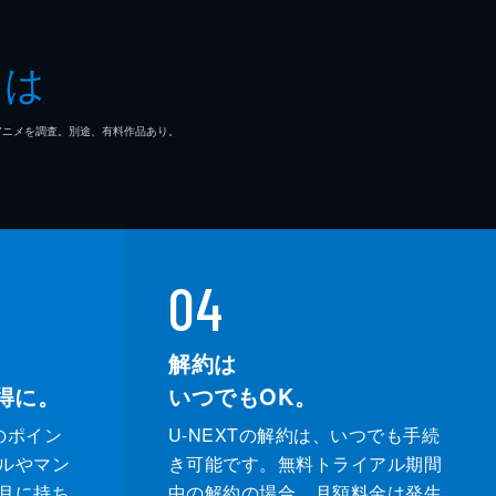
とは
マ/アニメを調査。別途、有料作品あり。
04
解約は
得に。
いつでもOK。
のポイン
U-NEXTの解約は、いつでも手続
ルやマン
き可能です。無料トライアル期間
月に持ち
中の解約の場合、月額料金は発生