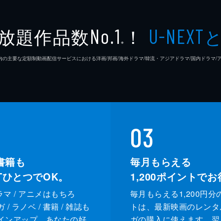
放題作品数
！
No.1
U-NEXT
※
26年7⽉ 国内の主要な定額制動画配信サービスにおける洋画/邦画/海外ドラマ/韓流・アジアドラマ/国内ドラ
03
書籍も
毎月もらえる
XTひとつでOK。
1,200
ポイントでお
ドラマ / アニメはもちろ
毎月もらえる1,200円分
/ ラノベ / 書籍 / 雑誌も
トは、最新映画のレンタ
インアップ。あなたの好
ガの購入に使えます。翌