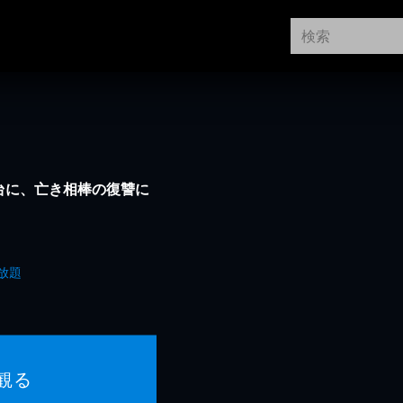
舞台に、亡き相棒の復讐に
放題
観る