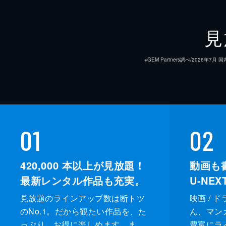
見
※GEM Partners調べ/20
01
02
420,000
本以上が見放題！
動画も
最新レンタル作品も充実。
U-NE
見放題のラインアップ数は断トツ
映画 / 
のNo.1。だから観たい作品を、た
ん、マンガ 
っぷり、お得に楽しめます。ま
豊富にラ