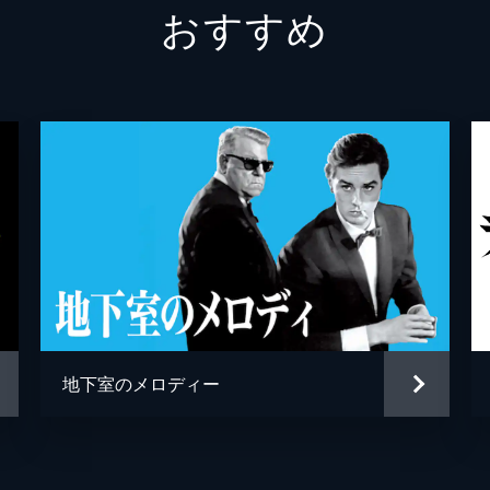
おすすめ
カザノフ警部
アンド
フェルナンド
リオネ
ルチアーノ
アドル
ジャッ
パスカ
クロー
アラン
地下室のメロディー