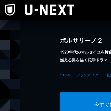
本文へスキップ
ボルサリーノ２
1920年代のマルセイユを
燃える男を描く犯罪ドラマ
1974年
フランス/イタ...
見
今すぐ