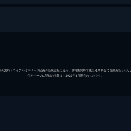
ロッコ・シフレディ
アラン
ヴォルポーネ
リカル
載の無料トライアルは本ページ経由の新規登録に適用。無料期間終了後は通常料金で自動更新となり
◎本ページに記載の情報は、2026年8月現在のものです。
ローラ
カトリ
ファンティ警部
ダニエ
ドイツ人
アント
サム
ルネ・