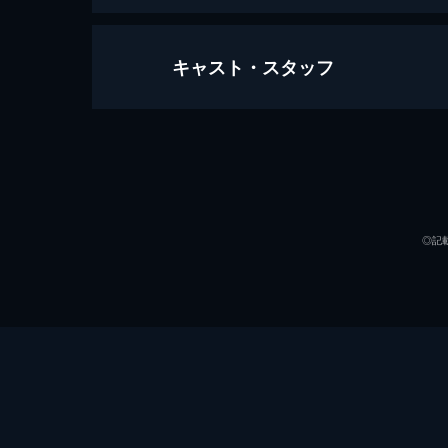
キャスト・スタッフ
ボルサリーノ２
105分
出演
◎記