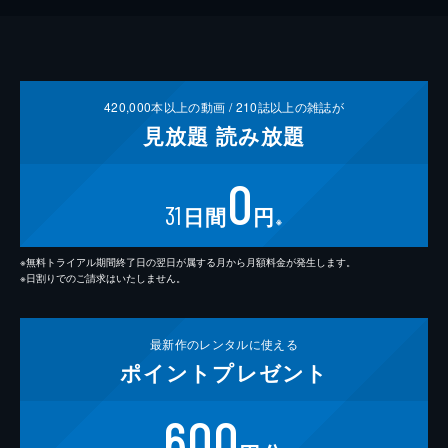
420,000
本以上の動画 /
210
誌以上の雑誌が
見放題
読み放題
0
31
日間
円
※
※無料トライアル期間終了日の翌日が属する月から月額料金が発生します。
※日割りでのご請求はいたしません。
最新作の
レンタルに使える
ポイント
プレゼント
600