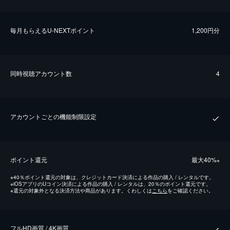
毎⽉もらえるU-NEXTポイント
1,200円分
同時視聴アカウント数
4
アカウントごとの機能制限設定
ポイント還元
最⼤40%
※
※
40％ポイント還元の対象は、クレジットカード決済による作品の購入 / レンタルです。
※
iOSアプリのUコイン決済による作品の購入 / レンタルは、20％のポイント還元です。
※
還元の対象外となる決済方法や商品があります。くわしくは
こちら
をご確認ください。
フルHD画質 / 4K画質