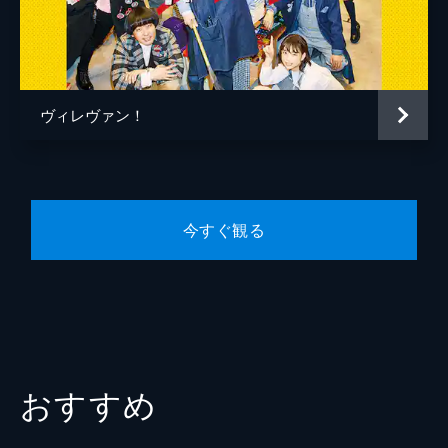
船谷純矢
し、彼女は意味不明なギャル語と奔放な性格
で杉下を翻ろうする。杉下はにわかアニメフ
脚本
いながききよたか
ァンのギャルにいら立ちを募らせ...。
24分
#4 敵は同調圧力にあり！
ヴィレヴァン！
杉下たちは、お客様に大人気の“たべっ子ど
うぶつグッズ”の販売を強いられる。売り上
げのためとはいえ、“そんなのサブカルじゃ
ない!”と否定的な店員たちは、グッズの達
人・山本の力を借りようと一号店へ向かう。
今すぐ観る
24分
#5 敵は効率主義にあり！
売り上げが芳しくないと相談を受けた杉下
は、アイドル・岩瀬雪を呼んでの実演イベン
トで集客を狙う。一方、岩瀬はアイドルに嫌
気が差し、アイドルを辞めて普通の店員とし
てヴィレヴァンへ戻りたいと願っていて...。
おすすめ
24分