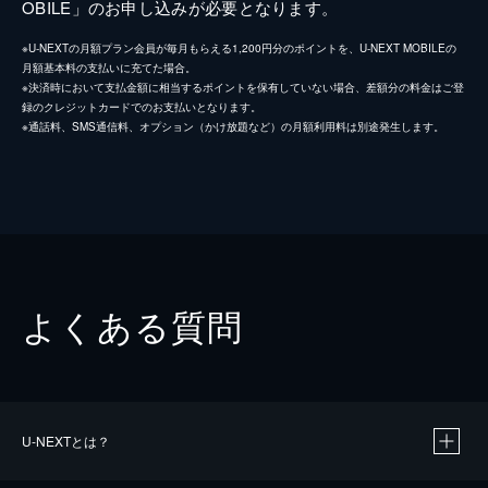
OBILE」のお申し込みが必要となります。
※U-NEXTの月額プラン会員が毎月もらえる1,200円分のポイントを、U-NEXT MOBILEの
月額基本料の支払いに充てた場合。
※決済時において支払金額に相当するポイントを保有していない場合、差額分の料金はご登
録のクレジットカードでのお支払いとなります。
※通話料、SMS通信料、オプション（かけ放題など）の月額利用料は別途発生します。
よくある質問
U-NEXTとは？