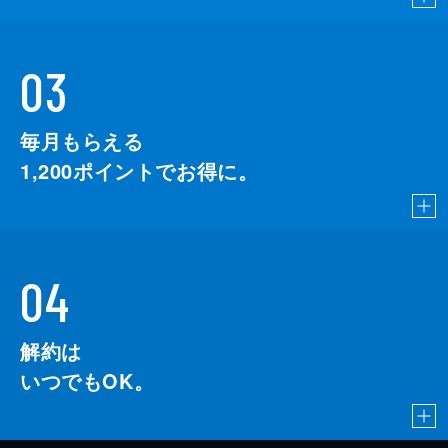
03
毎月もらえる
1,200
ポイントでお得に。
04
解約は
いつでもOK。