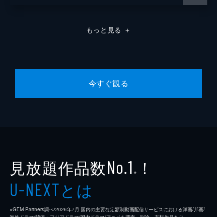
もっと見る
＋
今すぐ観る
見放題作品数
！
No.1
※
とは
U-NEXT
※GEM Partners調べ/2026年7⽉ 国内の主要な定額制動画配信サービスにおける洋画/邦画/
海外ドラマ/韓流・アジアドラマ/国内ドラマ/アニメを調査。別途、有料作品あり。