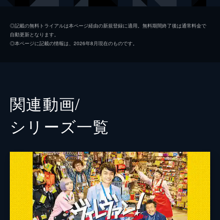
ン!の逆襲~』の冒頭部分をお届け!
最上もが
24分
◎記載の無料トライアルは本ページ経由の新規登録に適用。無料期間終了後は通常料金で
自動更新となります。
#1 敵は一般常識にあり！
本多力
◎本ページに記載の情報は、2026年8月現在のものです。
イオンモール店に異動となった杉下は、ゾン
柏木ひなた
ビのようになった店員たちに“ヴィレヴァン
魂”を思い出させるべく闘魂注入を試みる。
水橋研二
だが、杉下がヴィレヴァンで培ってきた常識
は、商業施設の一般常識に反し...。
平田満
関連動画/
24分
滝藤賢一
#2 敵はルールにあり！
シリーズ⼀覧
杉下とリサは暇過ぎるモール店を盛り上げよ
萩原聖人
うとするが、「あれも駄目、これも駄目」と
怒られてばかりで、何が正解かわからない。
安達祐実
閉店後、悩める2人が釣り糸に本やレコード
小林豊
をつけて釣りをすると、あの男が釣れ...。
24分
大場美奈
#3 敵は個人主義にあり！
店長代理の杉下は、防災担当者としてアパレ
監督
後藤庸介
ルのギャル店員とペアを組まされる。しか