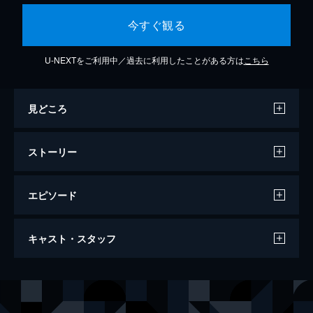
今すぐ観る
U-NEXTをご利用中／過去に利用したことがある方は
こちら
見どころ
ストーリー
エピソード
#0 ドラマ予習＆劇場公開記念スペシャル
キャスト・スタッフ
かも！
ドラマ『ヴィレヴァン!』が帰ってくる!個性
豊かなメンバーが再集結した『ヴィレヴァ
出演
岡山天音
ン!2~七人のお侍編~』の見どころと、映画
『リトル・サブカル・ウォーズ~ヴィレヴァ
森川葵