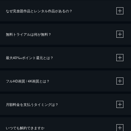
なぜ見放題作品とレンタル作品があるの？
無料トライアルは何が無料？
※
最大40%
ポイント還元とは？
※
※
作品によって必要なポイントが異なります。
フルHD画質 / 4K画質とは？
月額料金を支払うタイミングは？
※
40％ポイント還元の対象は、クレジットカード決済による作品の購入 / レンタルです。
※
iOSアプリのUコイン決済による作品の購入 / レンタルは、20％のポイント還元です。
※
還元の対象外となる決済方法や商品があります。くわしくは
こちら
をご確認ください。
いつでも解約できますか