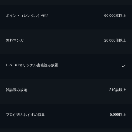
ポイント（レンタル）作品
60,000本以上
無料マンガ
20,000冊以上
U-NEXTオリジナル書籍読み放題
雑誌読み放題
210誌以上
プロが選ぶおすすめ特集
5,000以上