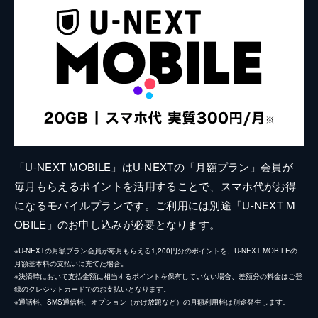
「U-NEXT MOBILE」はU-NEXTの「月額プラン」会員が
毎月もらえるポイントを活用することで、スマホ代がお得
になるモバイルプランです。ご利用には別途「U-NEXT M
OBILE」のお申し込みが必要となります。
※U-NEXTの月額プラン会員が毎月もらえる1,200円分のポイントを、U-NEXT MOBILEの
月額基本料の支払いに充てた場合。
※決済時において支払金額に相当するポイントを保有していない場合、差額分の料金はご登
録のクレジットカードでのお支払いとなります。
※通話料、SMS通信料、オプション（かけ放題など）の月額利用料は別途発生します。