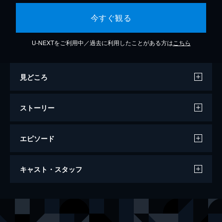
今すぐ観る
U-NEXTをご利用中／過去に利用したことがある方は
こちら
見どころ
ストーリー
エピソード
ジョゼと虎と魚たち
キャスト・スタッフ
98分
声の出演
鈴川恒夫
中川大志
ジョゼ
清原果耶