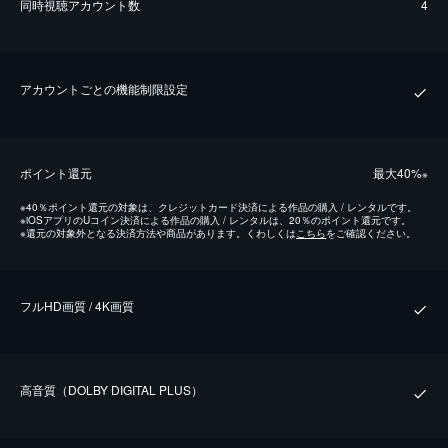
同時視聴アカウント数
4
アカウントごとの機能制限設定
ポイント還元
最⼤40%
※
※
40％ポイント還元の対象は、クレジットカード決済による作品の購入 / レンタルです。
※
iOSアプリのUコイン決済による作品の購入 / レンタルは、20％のポイント還元です。
※
還元の対象外となる決済方法や商品があります。くわしくは
こちら
をご確認ください。
フルHD画質 / 4K画質
⾼⾳質（DOLBY DIGITAL PLUS）