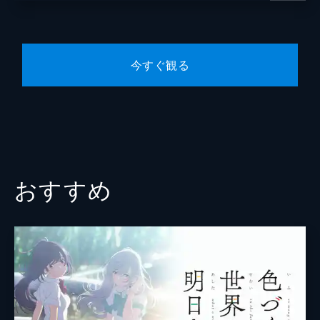
弓矢政法
稲葉貢一
今すぐ観る
森田圭
門田庄司
五十嵐淳之
おすすめ