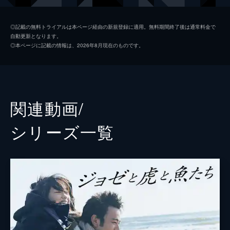
二ノ宮舞
宮本侑芽
◎記載の無料トライアルは本ページ経由の新規登録に適用。無料期間終了後は通常料金で
自動更新となります。
松浦隼人
興津和幸
◎本ページに記載の情報は、2026年8月現在のものです。
岸本花菜
Lynn
尾花かんじ
内田夕夜
関連動画/
浦山迅
シリーズ⼀覧
てらそままさき
河西健吾
西田店長
盛山晋太郎
駅員
リリー
山村チヅ
松寺千恵美