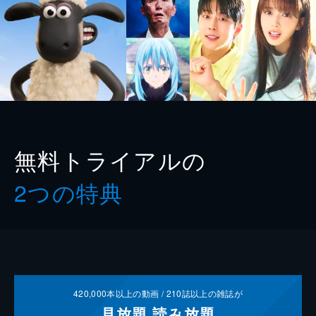
無料トライアルの
2つの特典
420,000
本以上の動画 /
210
誌以上の雑誌が
見放題
読み放題