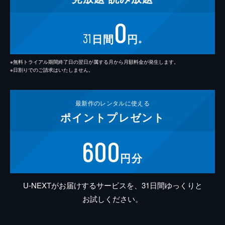
0
31
日間
円
※
※無料トライアル期間終了日の翌日が属する月から月額料金が発生します。
※日割りでのご請求はいたしません。
最新作の
レンタルに使える
ポイント
プレゼント
600
円分
U-NEXTがお届けするサービスを、31日間ゆっくりと
お試しください。