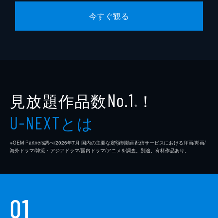
今すぐ観る
見放題作品数
！
No.1
※
とは
U-NEXT
※GEM Partners調べ/2026年7⽉ 国内の主要な定額制動画配信サービスにおける洋画/邦画/
海外ドラマ/韓流・アジアドラマ/国内ドラマ/アニメを調査。別途、有料作品あり。
01