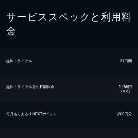
サービススペックと利用料
金
無料トライアル
31日間
無料トライアル後の⽉額料金
2,189円
（税込）
毎⽉もらえるU-NEXTポイント
1,200円分