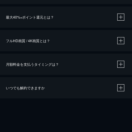
※
最大40%
ポイント還元とは？
※
※
作品によって必要なポイントが異なります。
フルHD画質 / 4K画質とは？
月額料金を支払うタイミングは？
※
40％ポイント還元の対象は、クレジットカード決済による作品の購入 / レンタルです。
※
iOSアプリのUコイン決済による作品の購入 / レンタルは、20％のポイント還元です。
※
還元の対象外となる決済方法や商品があります。くわしくは
こちら
をご確認ください。
いつでも解約できますか
こちら