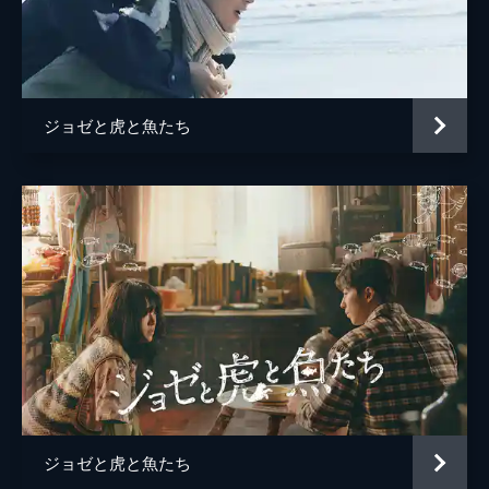
監督
タムラコータロー
脚本
桑村さや香
原作
田辺聖子
ジョゼと虎と魚たち
音楽
Evan Call
演出
岡田堅二朗
飛田剛
宮西哲也
タムラコータロー
アニメーション制作
ボンズ
製作
井上伸一郎
高橋敏弘
ジョゼと虎と魚たち
南雅彦