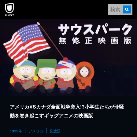
本文へスキップ
アメリカVSカナダ全面戦争突入!?小学生たちが珍騒
動を巻き起こすギャグアニメの映画版
1999年
アメリカ
見放題