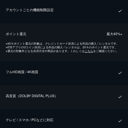
アカウントごとの機能制限設定
ポイント還元
最⼤40%
※
※
40％ポイント還元の対象は、クレジットカード決済による作品の購入 / レンタルです。
※
iOSアプリのUコイン決済による作品の購入 / レンタルは、20％のポイント還元です。
※
還元の対象外となる決済方法や商品があります。くわしくは
こちら
をご確認ください。
フルHD画質 / 4K画質
⾼⾳質（DOLBY DIGITAL PLUS）
テレビ / スマホ / PCなどに対応