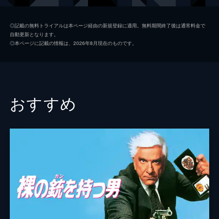
アイザック・ヘイズ
◎記載の無料トライアルは本ページ経由の新規登録に適用。無料期間終了後は通常料金で
自動更新となります。
ジョージ・クルーニー
◎本ページに記載の情報は、2026年8月現在のものです。
ミニー・ドライヴァー
監督
トレイ・パーカー
マット・ストーン
おすすめ
音楽
マーク・シェイマン
トレイ・パーカー