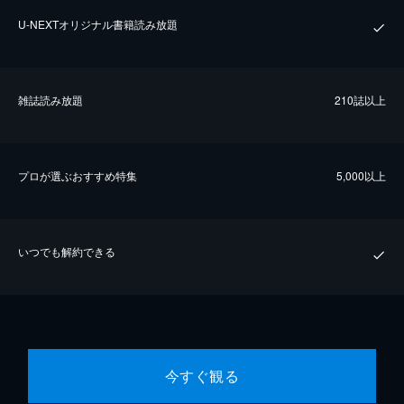
U-NEXTオリジナル書籍読み放題
雑誌読み放題
210誌以上
プロが選ぶおすすめ特集
5,000以上
いつでも解約できる
今すぐ観る