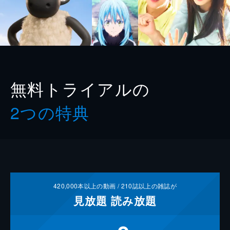
無料トライアルの
2つの特典
420,000
本以上の動画 /
210
誌以上の雑誌が
見放題
読み放題