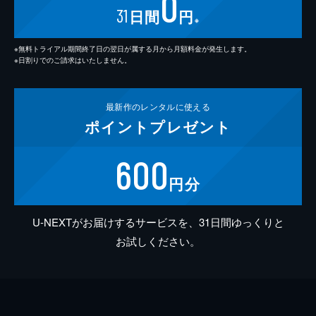
0
31
日間
円
※
※無料トライアル期間終了日の翌日が属する月から月額料金が発生します。
※日割りでのご請求はいたしません。
最新作の
レンタルに使える
ポイント
プレゼント
600
円分
U-NEXTがお届けするサービスを、31日間ゆっくりと
お試しください。