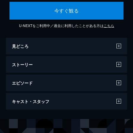
今すぐ観る
U-NEXTをご利用中／過去に利用したことがある方は
こちら
見どころ
ストーリー
エピソード
サウスパーク／無修正映画版
キャスト・スタッフ
81分
声の出演
トレイ・パーカー
マット・ストーン