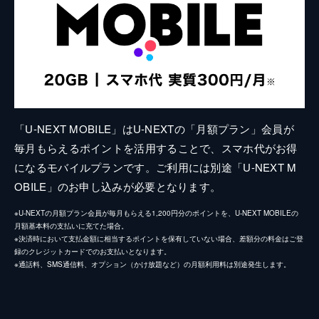
「U-NEXT MOBILE」はU-NEXTの「月額プラン」会員が
毎月もらえるポイントを活用することで、スマホ代がお得
になるモバイルプランです。ご利用には別途「U-NEXT M
OBILE」のお申し込みが必要となります。
※U-NEXTの月額プラン会員が毎月もらえる1,200円分のポイントを、U-NEXT MOBILEの
月額基本料の支払いに充てた場合。
※決済時において支払金額に相当するポイントを保有していない場合、差額分の料金はご登
録のクレジットカードでのお支払いとなります。
※通話料、SMS通信料、オプション（かけ放題など）の月額利用料は別途発生します。