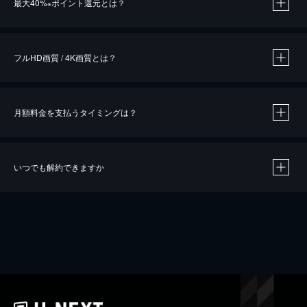
最大40%
ポイント還元とは？
※
※
作品によって必要なポイントが異なります。
フルHD画質 / 4K画質とは？
月額料金を支払うタイミングは？
※
40％ポイント還元の対象は、クレジットカード決済による作品の購入 / レンタルです。
※
iOSアプリのUコイン決済による作品の購入 / レンタルは、20％のポイント還元です。
※
還元の対象外となる決済方法や商品があります。くわしくは
こちら
をご確認ください。
いつでも解約できますか
こちら