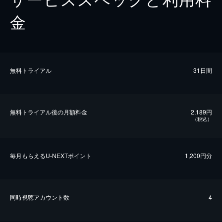
金
無料トライアル
31日間
無料トライアル後の⽉額料金
2,189円
（税込）
毎⽉もらえるU-NEXTポイント
1,200円分
同時視聴アカウント数
4