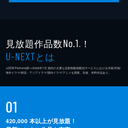
見放題作品数
！
No.1
※
とは
U-NEXT
※GEM Partners調べ/2026年7⽉ 国内の主要な定額制動画配信サービスにおける洋画/邦画/
海外ドラマ/韓流・アジアドラマ/国内ドラマ/アニメを調査。別途、有料作品あり。
01
420,000
本以上が見放題！