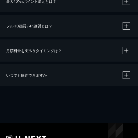
最大40%
ポイント還元とは？
※
※
作品によって必要なポイントが異なります。
フルHD画質 / 4K画質とは？
月額料金を支払うタイミングは？
※
40％ポイント還元の対象は、クレジットカード決済による作品の購入 / レンタルです。
※
iOSアプリのUコイン決済による作品の購入 / レンタルは、20％のポイント還元です。
※
還元の対象外となる決済方法や商品があります。くわしくは
こちら
をご確認ください。
いつでも解約できますか
こちら