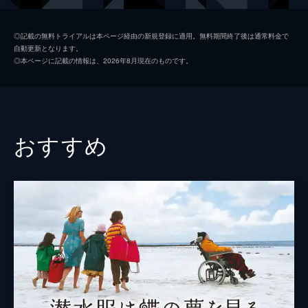
監督
ジョン・チェスター
◎記載の無料トライアルは本ページ経由の新規登録に適用。無料期間終了後は通常料金で
自動更新となります。
脚本
ジョン・チェスター
◎本ページに記載の情報は、2026年8月現在のものです。
マーク・モンロー
音楽
ジェフ・ビール
製作
ジョン・チェスター
おすすめ
サンドラ・キーツ