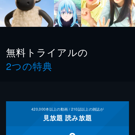
無料トライアルの
2つの特典
420,000
本以上の動画 /
210
誌以上の雑誌が
見放題
読み放題