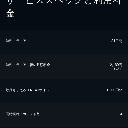
金
無料トライアル
31日間
無料トライアル後の⽉額料金
2,189円
（税込）
毎⽉もらえるU-NEXTポイント
1,200円分
同時視聴アカウント数
4