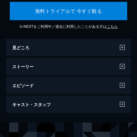
無料トライアルで 今すぐ観る
U-NEXTをご利用中／過去に利用したことがある方は
こちら
見どころ
ストーリー
エピソード
ビッグ・リトル・ファーム 理想の暮らし
キャスト・スタッフ
のつくり方
91分
出演
ジョン・チェスター
モリー・チェスター