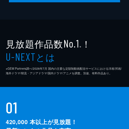
見放題作品数
！
No.1
※
とは
U-NEXT
※GEM Partners調べ/2026年7⽉ 国内の主要な定額制動画配信サービスにおける洋画/邦画/
海外ドラマ/韓流・アジアドラマ/国内ドラマ/アニメを調査。別途、有料作品あり。
01
420,000
本以上が見放題！