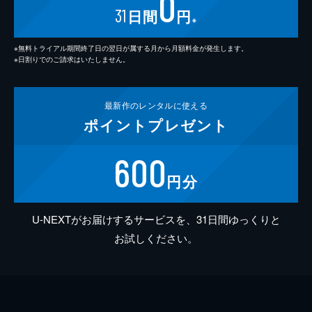
0
31
日間
円
※
※無料トライアル期間終了日の翌日が属する月から月額料金が発生します。
※日割りでのご請求はいたしません。
最新作の
レンタルに使える
ポイント
プレゼント
600
円分
U-NEXTがお届けするサービスを、31日間ゆっくりと
お試しください。