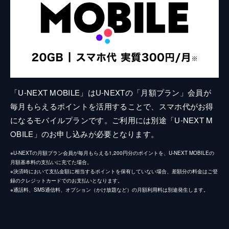
「U-NEXT MOBILE」はU-NEXTの「月額プラン」会員が
毎月もらえるポイントを活用することで、スマホ代がお得
になるモバイルプランです。ご利用には別途「U-NEXT M
OBILE」のお申し込みが必要となります。
※U-NEXTの月額プラン会員が毎月もらえる1,200円分のポイントを、U-NEXT MOBILEの
月額基本料の支払いに充てた場合。
※決済時において支払金額に相当するポイントを保有していない場合、差額分の料金はご登
録のクレジットカードでのお支払いとなります。
※通話料、SMS通信料、オプション（かけ放題など）の月額利用料は別途発生します。