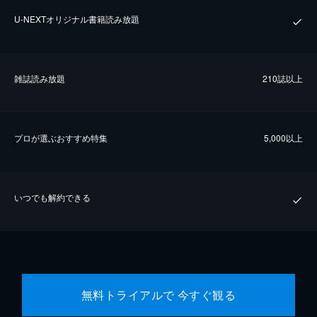
U-NEXTオリジナル書籍読み放題
雑誌読み放題
210誌以上
プロが選ぶおすすめ特集
5,000以上
いつでも解約できる
無料トライアルで 今すぐ観る