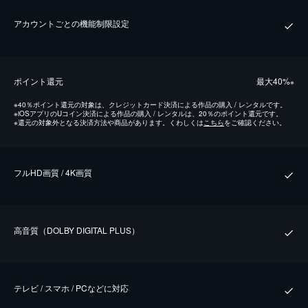
アカウントごとの機能制限設定
ポイント還元
最⼤40%
※
※
40％ポイント還元の対象は、クレジットカード決済による作品の購入 / レンタルです。
※
iOSアプリのUコイン決済による作品の購入 / レンタルは、20％のポイント還元です。
※
還元の対象外となる決済方法や商品があります。くわしくは
こちら
をご確認ください。
フルHD画質 / 4K画質
⾼⾳質（DOLBY DIGITAL PLUS）
テレビ / スマホ / PCなどに対応