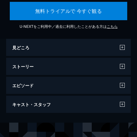
無料トライアルで 今すぐ観る
U-NEXTをご利用中／過去に利用したことがある方は
こちら
見どころ
ストーリー
エピソード
ビッグ・リトル・ファーム 理想の暮らし
キャスト・スタッフ
のつくり方
91分
出演
ジョン・チェスター
モリー・チェスター