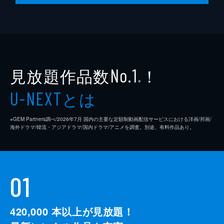
見放題作品数
！
No.1
※
とは
U-NEXT
※GEM Partners調べ/2026年7⽉ 国内の主要な定額制動画配信サービスにおける洋画/邦画/
海外ドラマ/韓流・アジアドラマ/国内ドラマ/アニメを調査。別途、有料作品あり。
01
420,000
本以上が見放題！