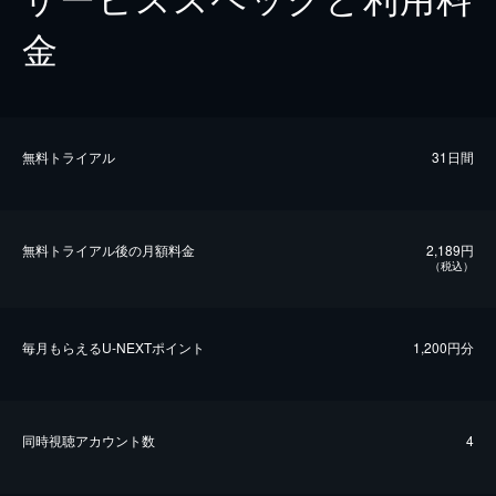
金
無料トライアル
31日間
無料トライアル後の⽉額料金
2,189円
（税込）
毎⽉もらえるU-NEXTポイント
1,200円分
同時視聴アカウント数
4