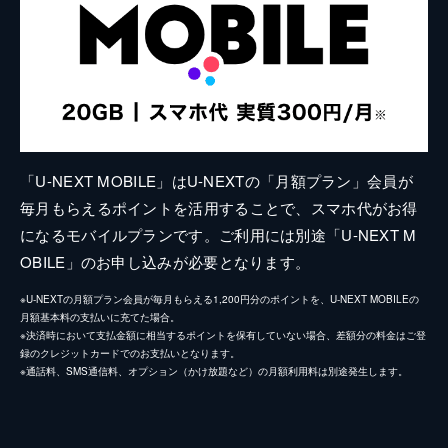
「U-NEXT MOBILE」はU-NEXTの「月額プラン」会員が
毎月もらえるポイントを活用することで、スマホ代がお得
になるモバイルプランです。ご利用には別途「U-NEXT M
OBILE」のお申し込みが必要となります。
※U-NEXTの月額プラン会員が毎月もらえる1,200円分のポイントを、U-NEXT MOBILEの
月額基本料の支払いに充てた場合。
※決済時において支払金額に相当するポイントを保有していない場合、差額分の料金はご登
録のクレジットカードでのお支払いとなります。
※通話料、SMS通信料、オプション（かけ放題など）の月額利用料は別途発生します。