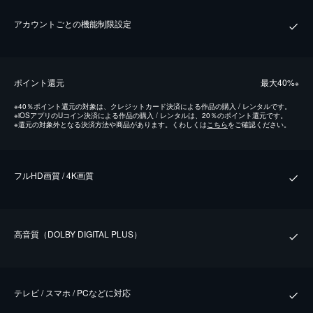
アカウントごとの機能制限設定
ポイント還元
最⼤40%
※
※
40％ポイント還元の対象は、クレジットカード決済による作品の購入 / レンタルです。
※
iOSアプリのUコイン決済による作品の購入 / レンタルは、20％のポイント還元です。
※
還元の対象外となる決済方法や商品があります。くわしくは
こちら
をご確認ください。
フルHD画質 / 4K画質
⾼⾳質（DOLBY DIGITAL PLUS）
テレビ / スマホ / PCなどに対応