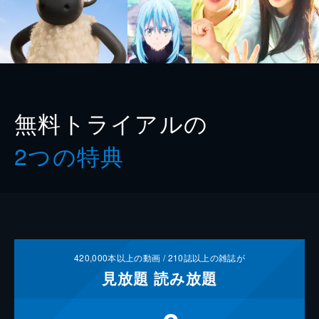
無料トライアルの
2つの特典
420,000
本以上の動画 /
210
誌以上の雑誌が
見放題
読み放題