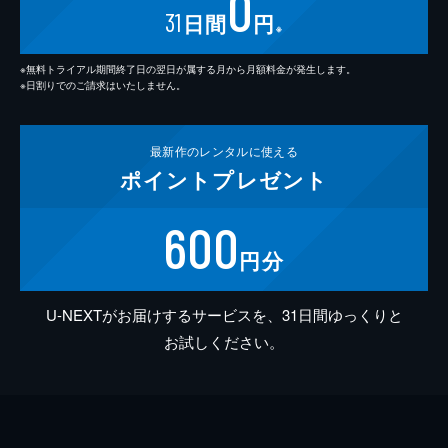
0
31
日間
円
※
※無料トライアル期間終了日の翌日が属する月から月額料金が発生します。
※日割りでのご請求はいたしません。
最新作の
レンタルに使える
ポイント
プレゼント
600
円分
U-NEXTがお届けするサービスを、31日間ゆっくりと
お試しください。