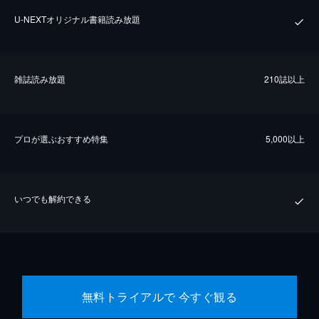
U-NEXTオリジナル書籍読み放題
雑誌読み放題
210誌以上
プロが選ぶおすすめ特集
5,000以上
いつでも解約できる
無料トライアルで 今すぐ観る