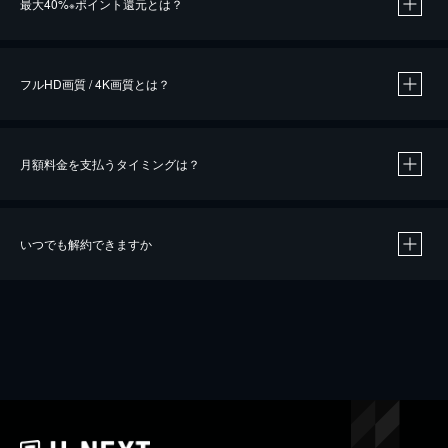
最大40%
ポイント還元とは？
※
※
作品によって必要なポイントが異なります。
フルHD画質 / 4K画質とは？
月額料金を支払うタイミングは？
※
40％ポイント還元の対象は、クレジットカード決済による作品の購入 / レンタルです。
※
iOSアプリのUコイン決済による作品の購入 / レンタルは、20％のポイント還元です。
※
還元の対象外となる決済方法や商品があります。くわしくは
こちら
をご確認ください。
いつでも解約できますか
こちら