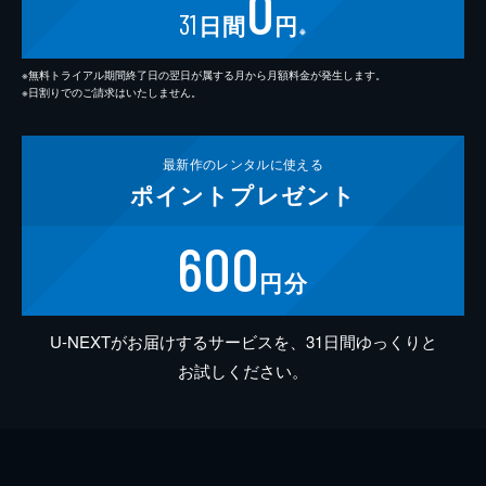
0
31
日間
円
※
※無料トライアル期間終了日の翌日が属する月から月額料金が発生します。
※日割りでのご請求はいたしません。
最新作の
レンタルに使える
ポイント
プレゼント
600
円分
U-NEXTがお届けするサービスを、31日間ゆっくりと
お試しください。