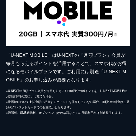
「U-NEXT MOBILE」はU-NEXTの「月額プラン」会員が
毎月もらえるポイントを活用することで、スマホ代がお得
になるモバイルプランです。ご利用には別途「U-NEXT M
OBILE」のお申し込みが必要となります。
※U-NEXTの月額プラン会員が毎月もらえる1,200円分のポイントを、U-NEXT MOBILEの
月額基本料の支払いに充てた場合。
※決済時において支払金額に相当するポイントを保有していない場合、差額分の料金はご登
録のクレジットカードでのお支払いとなります。
※通話料、SMS通信料、オプション（かけ放題など）の月額利用料は別途発生します。