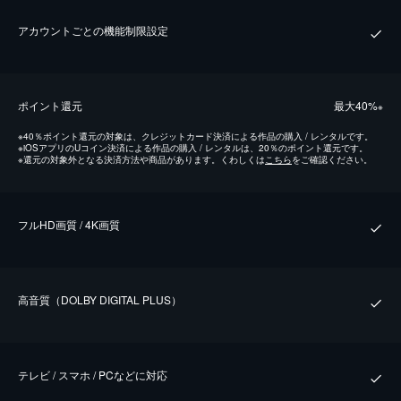
アカウントごとの機能制限設定
ポイント還元
最⼤40%
※
※
40％ポイント還元の対象は、クレジットカード決済による作品の購入 / レンタルです。
※
iOSアプリのUコイン決済による作品の購入 / レンタルは、20％のポイント還元です。
※
還元の対象外となる決済方法や商品があります。くわしくは
こちら
をご確認ください。
フルHD画質 / 4K画質
⾼⾳質（DOLBY DIGITAL PLUS）
テレビ / スマホ / PCなどに対応