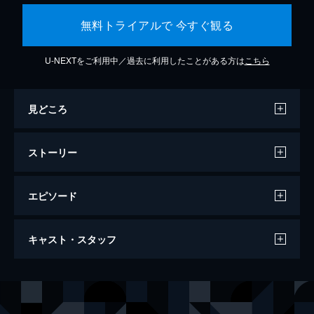
無料トライアルで 今すぐ観る
U-NEXTをご利用中／過去に利用したことがある方は
こちら
見どころ
ストーリー
エピソード
ビッグ・リトル・ファーム 理想の暮らし
キャスト・スタッフ
のつくり方
91分
出演
ジョン・チェスター
モリー・チェスター