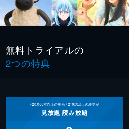
無料トライアルの
2つの特典
420,000
本以上の動画 /
210
誌以上の雑誌が
見放題
読み放題