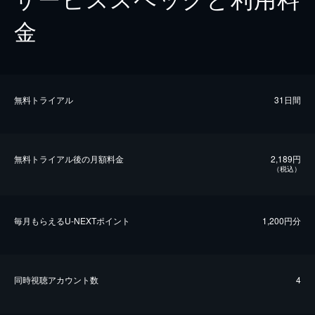
金
無料トライアル
31日間
無料トライアル後の⽉額料金
2,189円
（税込）
毎⽉もらえるU-NEXTポイント
1,200円分
同時視聴アカウント数
4