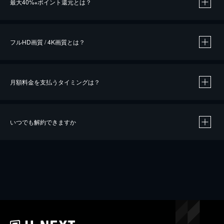
最大40%
ポイント還元とは？
※
※
作品によって必要なポイントが異なります。
フルHD画質 / 4K画質とは？
月額料金を支払うタイミングは？
※
40％ポイント還元の対象は、クレジットカード決済による作品の購入 / レンタルです。
※
iOSアプリのUコイン決済による作品の購入 / レンタルは、20％のポイント還元です。
※
還元の対象外となる決済方法や商品があります。くわしくは
こちら
をご確認ください。
いつでも解約できますか
こちら