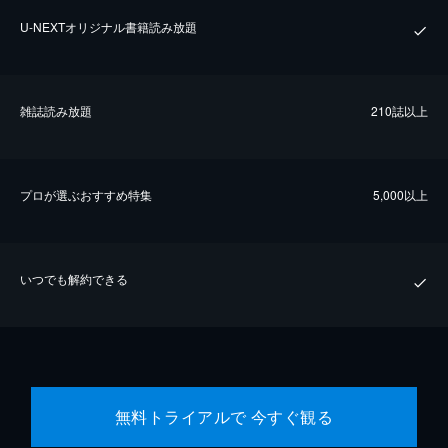
U-NEXTオリジナル書籍読み放題
雑誌読み放題
210誌以上
プロが選ぶおすすめ特集
5,000以上
いつでも解約できる
無料トライアルで 今すぐ観る