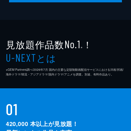
見放題作品数
！
No.1
※
とは
U-NEXT
※GEM Partners調べ/2026年7⽉ 国内の主要な定額制動画配信サービスにおける洋画/邦画/
海外ドラマ/韓流・アジアドラマ/国内ドラマ/アニメを調査。別途、有料作品あり。
01
420,000
本以上が見放題！