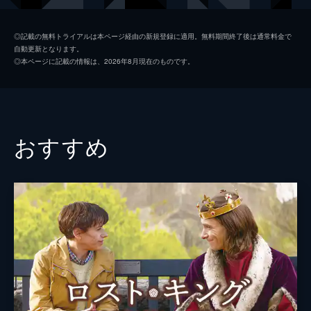
監督
ジョン・チェスター
◎記載の無料トライアルは本ページ経由の新規登録に適用。無料期間終了後は通常料金で
自動更新となります。
脚本
ジョン・チェスター
◎本ページに記載の情報は、2026年8月現在のものです。
マーク・モンロー
音楽
ジェフ・ビール
製作
ジョン・チェスター
おすすめ
サンドラ・キーツ