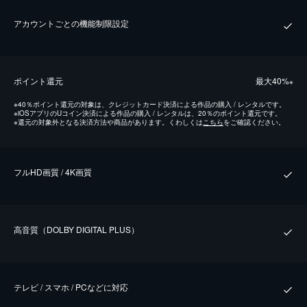
アカウントごとの機能制限設定
ポイント還元
最⼤40%
※
※
40％ポイント還元の対象は、クレジットカード決済による作品の購入 / レンタルです。
※
iOSアプリのUコイン決済による作品の購入 / レンタルは、20％のポイント還元です。
※
還元の対象外となる決済方法や商品があります。くわしくは
こちら
をご確認ください。
フルHD画質 / 4K画質
⾼⾳質（DOLBY DIGITAL PLUS）
テレビ / スマホ / PCなどに対応