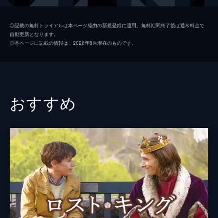
監督
ジョン・チェスター
◎記載の無料トライアルは本ページ経由の新規登録に適用。無料期間終了後は通常料金で
自動更新となります。
脚本
ジョン・チェスター
◎本ページに記載の情報は、2026年8月現在のものです。
マーク・モンロー
音楽
ジェフ・ビール
製作
ジョン・チェスター
おすすめ
サンドラ・キーツ