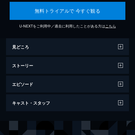
無料トライアルで 今すぐ観る
U-NEXTをご利用中／過去に利用したことがある方は
こちら
見どころ
ストーリー
エピソード
ビッグ・リトル・ファーム 理想の暮らし
キャスト・スタッフ
のつくり方
91分
出演
ジョン・チェスター
モリー・チェスター