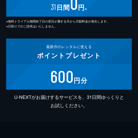
0
31
日間
円
※
※無料トライアル期間終了日の翌日が属する月から月額料金が発生します。
※日割りでのご請求はいたしません。
最新作の
レンタルに使える
ポイント
プレゼント
600
円分
U-NEXTがお届けするサービスを、31日間ゆっくりと
お試しください。