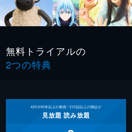
無料トライアルの
2つの特典
420,000
本以上の動画 /
210
誌以上の雑誌が
見放題
読み放題