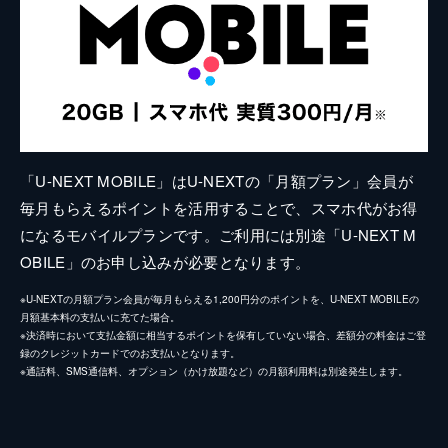
「U-NEXT MOBILE」はU-NEXTの「月額プラン」会員が
毎月もらえるポイントを活用することで、スマホ代がお得
になるモバイルプランです。ご利用には別途「U-NEXT M
OBILE」のお申し込みが必要となります。
※U-NEXTの月額プラン会員が毎月もらえる1,200円分のポイントを、U-NEXT MOBILEの
月額基本料の支払いに充てた場合。
※決済時において支払金額に相当するポイントを保有していない場合、差額分の料金はご登
録のクレジットカードでのお支払いとなります。
※通話料、SMS通信料、オプション（かけ放題など）の月額利用料は別途発生します。