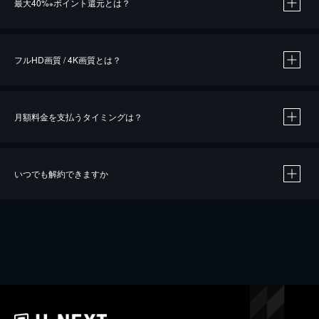
最大40%
ポイント還元とは？
※
※
作品によって必要なポイントが異なります。
フルHD画質 / 4K画質とは？
月額料金を支払うタイミングは？
※
40％ポイント還元の対象は、クレジットカード決済による作品の購入 / レンタルです。
※
iOSアプリのUコイン決済による作品の購入 / レンタルは、20％のポイント還元です。
※
還元の対象外となる決済方法や商品があります。くわしくは
こちら
をご確認ください。
いつでも解約できますか
こちら