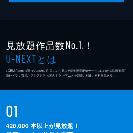
見放題作品数
！
No.1
※
とは
U-NEXT
※GEM Partners調べ/2026年7⽉ 国内の主要な定額制動画配信サービスにおける洋画/邦画/
海外ドラマ/韓流・アジアドラマ/国内ドラマ/アニメを調査。別途、有料作品あり。
01
420,000
本以上が見放題！