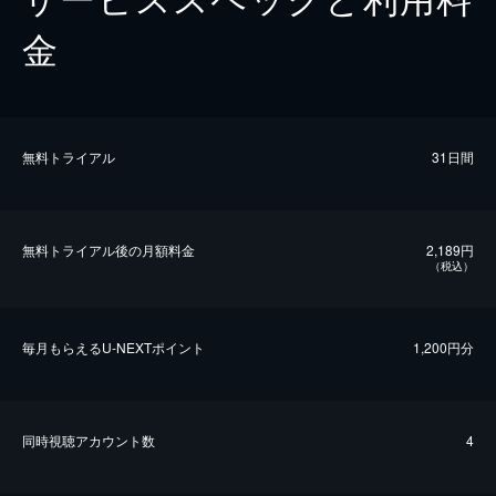
金
無料トライアル
31日間
無料トライアル後の⽉額料金
2,189円
（税込）
毎⽉もらえるU-NEXTポイント
1,200円分
同時視聴アカウント数
4