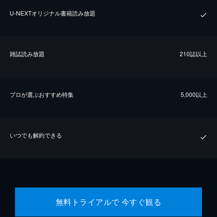
U-NEXTオリジナル書籍読み放題
雑誌読み放題
210誌以上
プロが選ぶおすすめ特集
5,000以上
いつでも解約できる
無料トライアルで 今すぐ観る