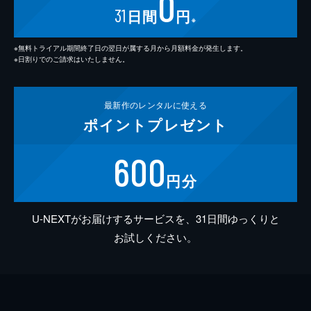
0
31
日間
円
※
※無料トライアル期間終了日の翌日が属する月から月額料金が発生します。
※日割りでのご請求はいたしません。
最新作の
レンタルに使える
ポイント
プレゼント
600
円分
U-NEXTがお届けするサービスを、31日間ゆっくりと
お試しください。