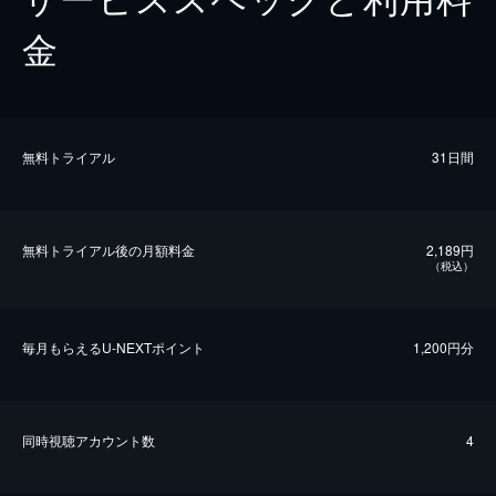
金
無料トライアル
31日間
無料トライアル後の⽉額料金
2,189円
（税込）
毎⽉もらえるU-NEXTポイント
1,200円分
同時視聴アカウント数
4