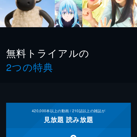
無料トライアルの
2つの特典
420,000
本以上の動画 /
210
誌以上の雑誌が
見放題
読み放題