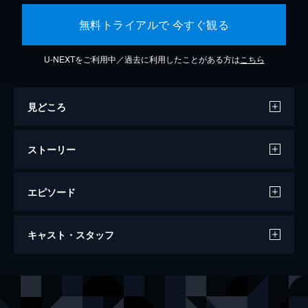
無料トライアルで 今すぐ観る
U-NEXTをご利用中／過去に利用したことがある方は
こちら
見どころ
ストーリー
エピソード
ビッグ・リトル・ファーム 理想の暮らし
キャスト・スタッフ
のつくり方
91分
出演
ジョン・チェスター
モリー・チェスター