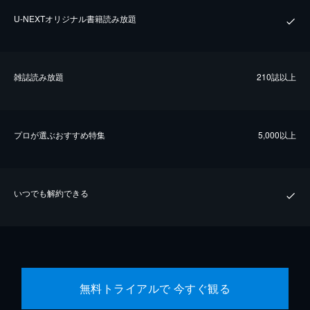
U-NEXTオリジナル書籍読み放題
雑誌読み放題
210誌以上
プロが選ぶおすすめ特集
5,000以上
いつでも解約できる
無料トライアルで 今すぐ観る