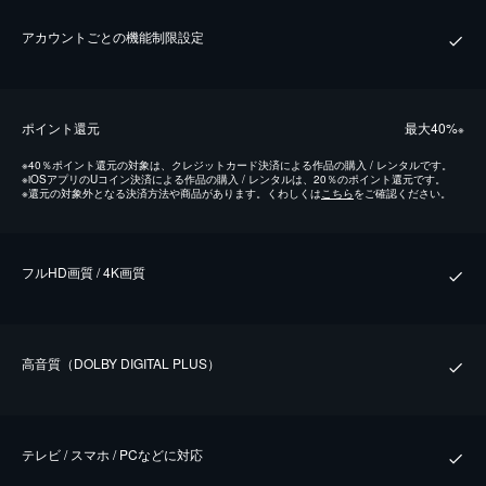
アカウントごとの機能制限設定
ポイント還元
最⼤40%
※
※
40％ポイント還元の対象は、クレジットカード決済による作品の購入 / レンタルです。
※
iOSアプリのUコイン決済による作品の購入 / レンタルは、20％のポイント還元です。
※
還元の対象外となる決済方法や商品があります。くわしくは
こちら
をご確認ください。
フルHD画質 / 4K画質
⾼⾳質（DOLBY DIGITAL PLUS）
テレビ / スマホ / PCなどに対応