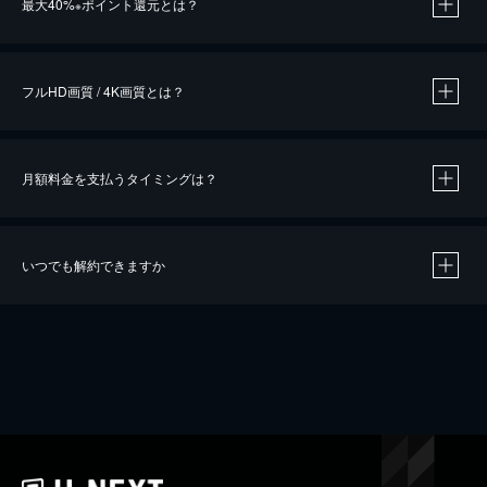
最大40%
ポイント還元とは？
※
※
作品によって必要なポイントが異なります。
フルHD画質 / 4K画質とは？
月額料金を支払うタイミングは？
※
40％ポイント還元の対象は、クレジットカード決済による作品の購入 / レンタルです。
※
iOSアプリのUコイン決済による作品の購入 / レンタルは、20％のポイント還元です。
※
還元の対象外となる決済方法や商品があります。くわしくは
こちら
をご確認ください。
いつでも解約できますか
こちら