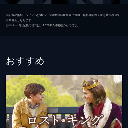
監督
ジョン・チェスター
◎記載の無料トライアルは本ページ経由の新規登録に適用。無料期間終了後は通常料金で
自動更新となります。
脚本
ジョン・チェスター
◎本ページに記載の情報は、2026年8月現在のものです。
マーク・モンロー
音楽
ジェフ・ビール
製作
ジョン・チェスター
おすすめ
サンドラ・キーツ