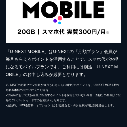
「U-NEXT MOBILE」はU-NEXTの「月額プラン」会員が
毎月もらえるポイントを活用することで、スマホ代がお得
になるモバイルプランです。ご利用には別途「U-NEXT M
OBILE」のお申し込みが必要となります。
※U-NEXTの月額プラン会員が毎月もらえる1,200円分のポイントを、U-NEXT MOBILEの
月額基本料の支払いに充てた場合。
※決済時において支払金額に相当するポイントを保有していない場合、差額分の料金はご登
録のクレジットカードでのお支払いとなります。
※通話料、SMS通信料、オプション（かけ放題など）の月額利用料は別途発生します。