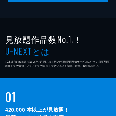
見放題作品数
！
No.1
※
とは
U-NEXT
※GEM Partners調べ/2026年7⽉ 国内の主要な定額制動画配信サービスにおける洋画/邦画/
海外ドラマ/韓流・アジアドラマ/国内ドラマ/アニメを調査。別途、有料作品あり。
01
420,000
本以上が見放題！