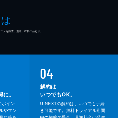
とは
マ/アニメを調査。別途、有料作品あり。
04
解約は
得に。
いつでもOK。
のポイン
U-NEXTの解約は、いつでも手続
ルやマン
き可能です。無料トライアル期間
月に持ち
中の解約の場合、月額料金は発生