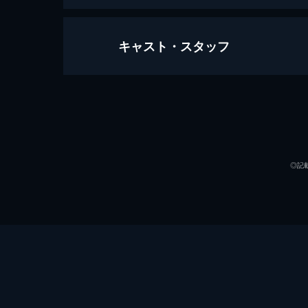
キャスト・スタッフ
ビッグ・リトル・ファーム 理想の
91分
出演
◎記
監督
脚本
音楽