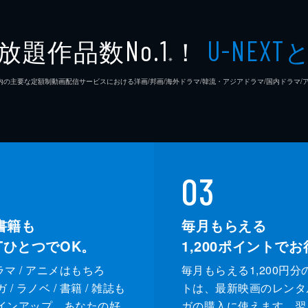
放題作品数
！
No.1
U-NEXT
※
26年7⽉ 国内の主要な定額制動画配信サービスにおける洋画/邦画/海外ドラマ/韓流・アジアドラマ/国内ドラ
03
書籍も
毎月もらえる
XTひとつでOK。
1,200
ポイントでお
ドラマ / アニメはもちろ
毎月もらえる1,200円分
/ ラノベ / 書籍 / 雑誌も
トは、最新映画のレンタ
インアップ。あなたの好
ガの購入に使えます。翌