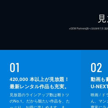
見
※GEM Partners調べ/20
01
02
420,000
本以上が見放題！
動画も
最新レンタル作品も充実。
U-NE
見放題のラインアップ数は断トツ
映画 / 
のNo.1。だから観たい作品を、た
ん、マンガ 
っぷり、お得に楽しめます。ま
豊富にラ