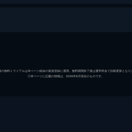
暮らしのつくり方
ジョン・チェスター
モリー・チェスター
載の無料トライアルは本ページ経由の新規登録に適用。無料期間終了後は通常料金で自動更新となり
◎本ページに記載の情報は、2026年8月現在のものです。
ジョン・チェスター
ジョン・チェスター
マーク・モンロー
ジェフ・ビール