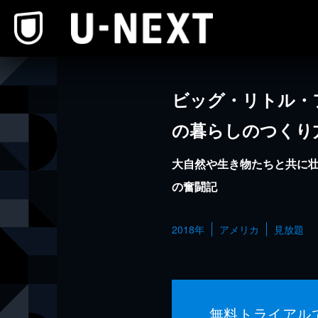
本文へスキップ
ビッグ・リトル・
の暮らしのつくり
大自然や生き物たちと共に
の奮闘記
2018年
アメリカ
見放題
無料トライアル