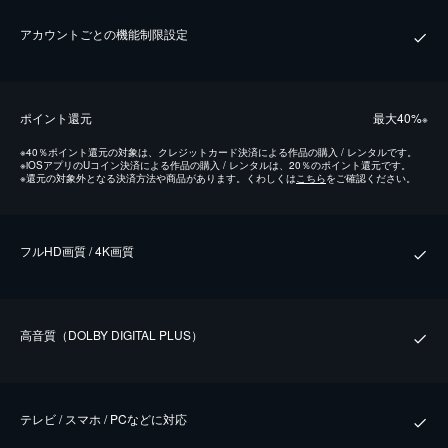
アカウントごとの機能制限設定
ポイント還元
最⼤40%
※
※
40％ポイント還元の対象は、クレジットカード決済による作品の購入 / レンタルです。
※
iOSアプリのUコイン決済による作品の購入 / レンタルは、20％のポイント還元です。
※
還元の対象外となる決済方法や商品があります。くわしくは
こちら
をご確認ください。
フルHD画質 / 4K画質
⾼⾳質（DOLBY DIGITAL PLUS）
テレビ / スマホ / PCなどに対応