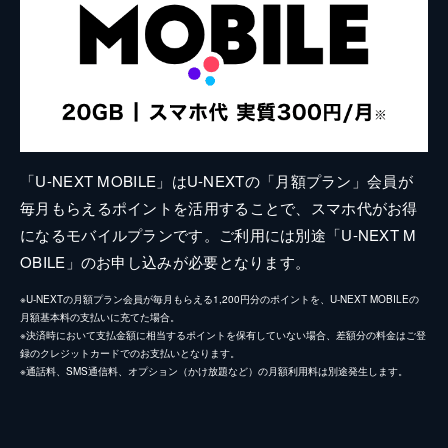
「U-NEXT MOBILE」はU-NEXTの「月額プラン」会員が
毎月もらえるポイントを活用することで、スマホ代がお得
になるモバイルプランです。ご利用には別途「U-NEXT M
OBILE」のお申し込みが必要となります。
※U-NEXTの月額プラン会員が毎月もらえる1,200円分のポイントを、U-NEXT MOBILEの
月額基本料の支払いに充てた場合。
※決済時において支払金額に相当するポイントを保有していない場合、差額分の料金はご登
録のクレジットカードでのお支払いとなります。
※通話料、SMS通信料、オプション（かけ放題など）の月額利用料は別途発生します。