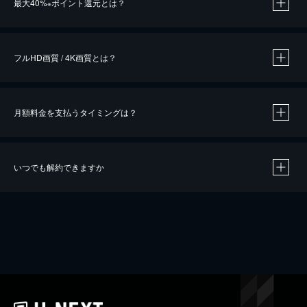
最大40%
ポイント還元とは？
※
※
作品によって必要なポイントが異なります。
フルHD画質 / 4K画質とは？
月額料金を支払うタイミングは？
※
40％ポイント還元の対象は、クレジットカード決済による作品の購入 / レンタルです。
※
iOSアプリのUコイン決済による作品の購入 / レンタルは、20％のポイント還元です。
※
還元の対象外となる決済方法や商品があります。くわしくは
こちら
をご確認ください。
いつでも解約できますか
こちら