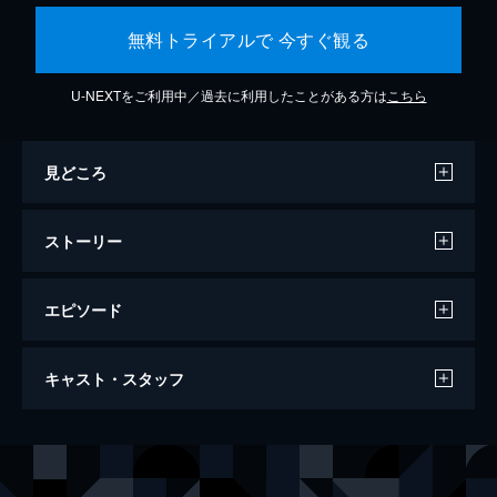
無料トライアルで 今すぐ観る
U-NEXTをご利用中／過去に利用したことがある方は
こちら
見どころ
ストーリー
エピソード
ビッグ・リトル・ファーム 理想の暮らし
キャスト・スタッフ
のつくり方
91分
出演
ジョン・チェスター
モリー・チェスター