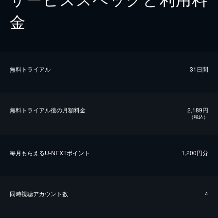
金
無料トライアル
31日間
無料トライアル後の⽉額料金
2,189円
（税込）
毎⽉もらえるU-NEXTポイント
1,200円分
同時視聴アカウント数
4