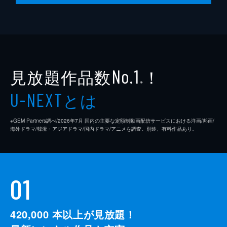
見放題作品数
！
No.1
※
とは
U-NEXT
※GEM Partners調べ/2026年7⽉ 国内の主要な定額制動画配信サービスにおける洋画/邦画/
海外ドラマ/韓流・アジアドラマ/国内ドラマ/アニメを調査。別途、有料作品あり。
01
420,000
本以上が見放題！