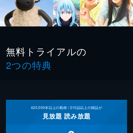
無料トライアルの
2つの特典
420,000
本以上の動画 /
210
誌以上の雑誌が
見放題
読み放題