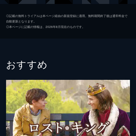
監督
ジョン・チェスター
◎記載の無料トライアルは本ページ経由の新規登録に適用。無料期間終了後は通常料金で
自動更新となります。
脚本
ジョン・チェスター
◎本ページに記載の情報は、2026年8月現在のものです。
マーク・モンロー
音楽
ジェフ・ビール
製作
ジョン・チェスター
おすすめ
サンドラ・キーツ