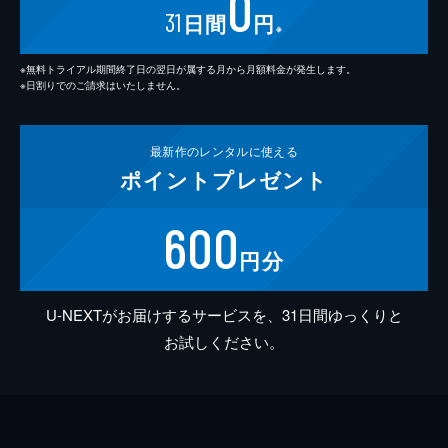
0
31
日間
円
※
※無料トライアル期間終了日の翌日が属する月から月額料金が発生します。
※日割りでのご請求はいたしません。
最新作の
レンタルに使える
ポイント
プレゼント
600
円分
U-NEXTがお届けするサービスを、31日間ゆっくりと
お試しください。