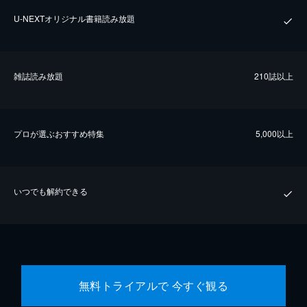
U-NEXTオリジナル書籍読み放題
雑誌読み放題
210誌以上
プロが選ぶおすすめ特集
5,000以上
いつでも解約できる
無料トライアルで 今すぐ観る