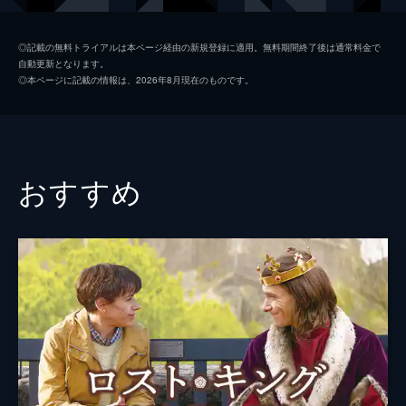
監督
ジョン・チェスター
◎記載の無料トライアルは本ページ経由の新規登録に適用。無料期間終了後は通常料金で
自動更新となります。
脚本
ジョン・チェスター
◎本ページに記載の情報は、2026年8月現在のものです。
マーク・モンロー
音楽
ジェフ・ビール
製作
ジョン・チェスター
おすすめ
サンドラ・キーツ