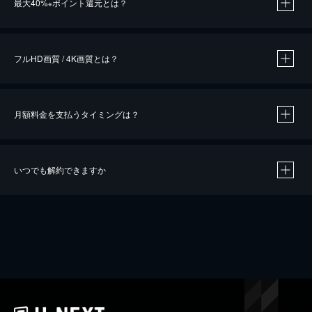
最大40%
ポイント還元とは？
※
※
作品によって必要なポイントが異なります。
フルHD画質 / 4K画質とは？
月額料金を支払うタイミングは？
※
40％ポイント還元の対象は、クレジットカード決済による作品の購入 / レンタルです。
※
iOSアプリのUコイン決済による作品の購入 / レンタルは、20％のポイント還元です。
※
還元の対象外となる決済方法や商品があります。くわしくは
こちら
をご確認ください。
いつでも解約できますか
こちら