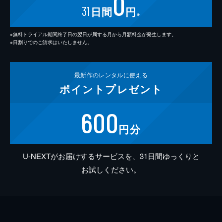
0
31
日間
円
※
※無料トライアル期間終了日の翌日が属する月から月額料金が発生します。
※日割りでのご請求はいたしません。
最新作の
レンタルに使える
ポイント
プレゼント
600
円分
U-NEXTがお届けするサービスを、31日間ゆっくりと
お試しください。