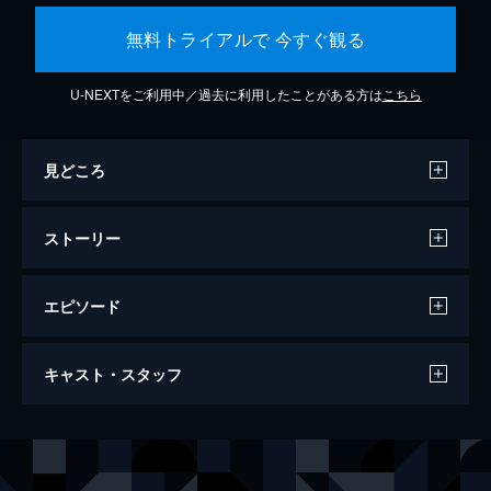
無料トライアルで 今すぐ観る
U-NEXTをご利用中／過去に利用したことがある方は
こちら
見どころ
ストーリー
エピソード
ビッグ・リトル・ファーム 理想の暮らし
キャスト・スタッフ
のつくり方
91分
出演
ジョン・チェスター
モリー・チェスター