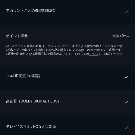
アカウントごとの機能制限設定
ポイント還元
最⼤40%
※
※
40％ポイント還元の対象は、クレジットカード決済による作品の購入 / レンタルです。
※
iOSアプリのUコイン決済による作品の購入 / レンタルは、20％のポイント還元です。
※
還元の対象外となる決済方法や商品があります。くわしくは
こちら
をご確認ください。
フルHD画質 / 4K画質
⾼⾳質（DOLBY DIGITAL PLUS）
テレビ / スマホ / PCなどに対応