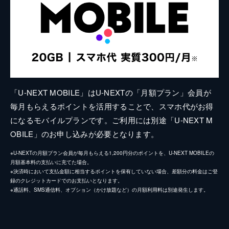
「U-NEXT MOBILE」はU-NEXTの「月額プラン」会員が
毎月もらえるポイントを活用することで、スマホ代がお得
になるモバイルプランです。ご利用には別途「U-NEXT M
OBILE」のお申し込みが必要となります。
※U-NEXTの月額プラン会員が毎月もらえる1,200円分のポイントを、U-NEXT MOBILEの
月額基本料の支払いに充てた場合。
※決済時において支払金額に相当するポイントを保有していない場合、差額分の料金はご登
録のクレジットカードでのお支払いとなります。
※通話料、SMS通信料、オプション（かけ放題など）の月額利用料は別途発生します。