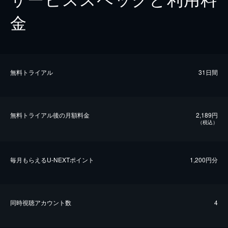
金
無料トライアル
31日間
無料トライアル後の⽉額料金
2,189円
（税込）
毎⽉もらえるU-NEXTポイント
1,200円分
同時視聴アカウント数
4