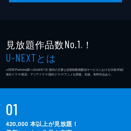
見放題作品数
！
No.1
※
とは
U-NEXT
※GEM Partners調べ/2026年7⽉ 国内の主要な定額制動画配信サービスにおける洋画/邦画/
海外ドラマ/韓流・アジアドラマ/国内ドラマ/アニメを調査。別途、有料作品あり。
01
420,000
本以上が見放題！