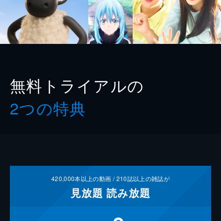
無料トライアルの
2つの特典
420,000
本以上の動画 /
210
誌以上の雑誌が
見放題
読み放題