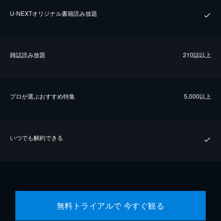
U-NEXTオリジナル書籍読み放題
雑誌読み放題
210誌以上
プロが選ぶおすすめ特集
5,000以上
いつでも解約できる
無料トライアルで 今すぐ観る