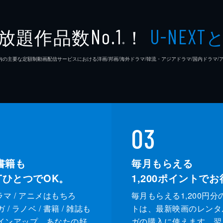
放題作品数
！
No.1
U-NEXT
※
26年7⽉ 国内の主要な定額制動画配信サービスにおける洋画/邦画/海外ドラマ/韓流・アジアドラマ/国内ドラ
03
書籍も
毎月もらえる
XTひとつでOK。
1,200
ポイントでお
ドラマ / アニメはもちろ
毎月もらえる1,200円分
/ ラノベ / 書籍 / 雑誌も
トは、最新映画のレンタ
インアップ。あなたの好
ガの購入に使えます。翌