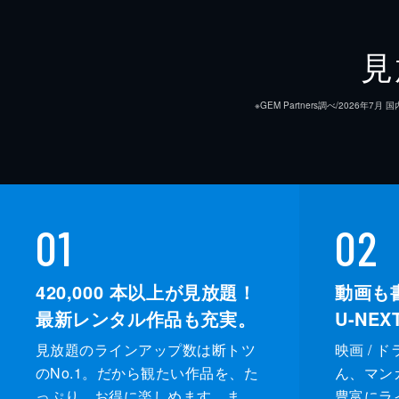
見
※GEM Partners調べ/20
01
02
420,000
本以上が見放題！
動画も
最新レンタル作品も充実。
U-NE
見放題のラインアップ数は断トツ
映画 / 
のNo.1。だから観たい作品を、た
ん、マンガ 
っぷり、お得に楽しめます。ま
豊富にラ