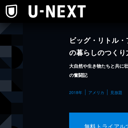
本文へスキップ
ビッグ・リトル・
の暮らしのつくり
大自然や生き物たちと共に
の奮闘記
2018年
アメリカ
見放題
無料トライアル