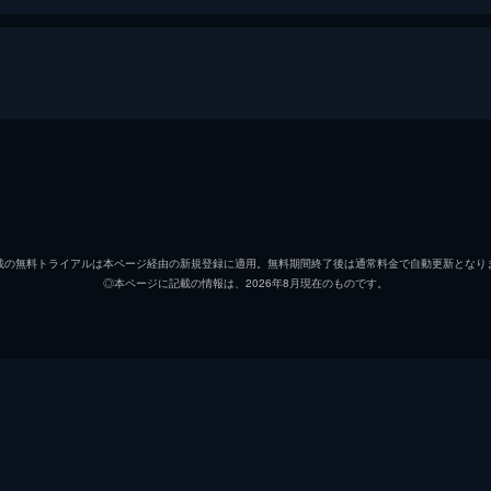
暮らしのつくり方
ジョン・チェスター
モリー・チェスター
載の無料トライアルは本ページ経由の新規登録に適用。無料期間終了後は通常料金で自動更新となり
◎本ページに記載の情報は、2026年8月現在のものです。
ジョン・チェスター
ジョン・チェスター
マーク・モンロー
ジェフ・ビール