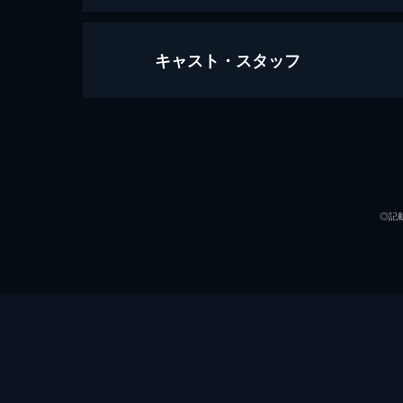
キャスト・スタッフ
ビッグ・リトル・ファーム 理想の
91分
出演
◎記
監督
脚本
音楽