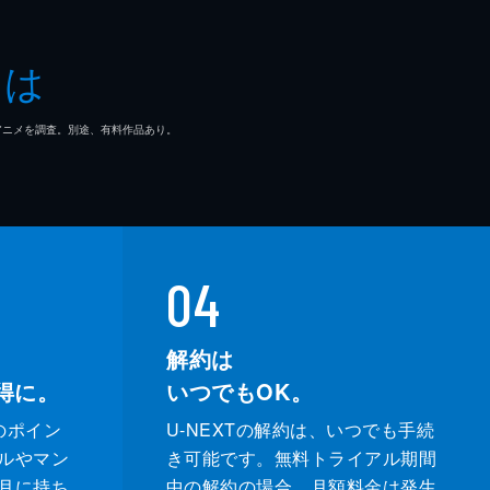
とは
マ/アニメを調査。別途、有料作品あり。
04
解約は
得に。
いつでもOK。
のポイン
U-NEXTの解約は、いつでも手続
ルやマン
き可能です。無料トライアル期間
月に持ち
中の解約の場合、月額料金は発生