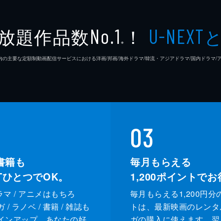
放題作品数
！
No.1
U-NEXT
※
26年7⽉ 国内の主要な定額制動画配信サービスにおける洋画/邦画/海外ドラマ/韓流・アジアドラマ/国内ドラ
03
書籍も
毎月もらえる
XTひとつでOK。
1,200
ポイントでお
ドラマ / アニメはもちろ
毎月もらえる1,200円分
/ ラノベ / 書籍 / 雑誌も
トは、最新映画のレンタ
インアップ。あなたの好
ガの購入に使えます。翌