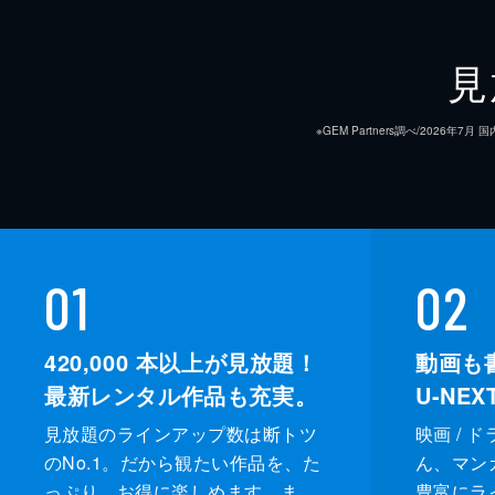
見
※GEM Partners調べ/20
01
02
420,000
本以上が見放題！
動画も
最新レンタル作品も充実。
U-NE
見放題のラインアップ数は断トツ
映画 / 
のNo.1。だから観たい作品を、た
ん、マンガ 
っぷり、お得に楽しめます。ま
豊富にラ