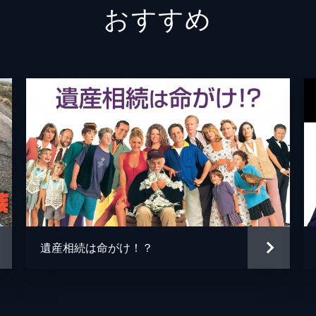
おすすめ
ジェー
ピータ
バート
ミゲル
パム・
ジョン
イリア
遺産相続は命がけ！？
リロ・
アレッ