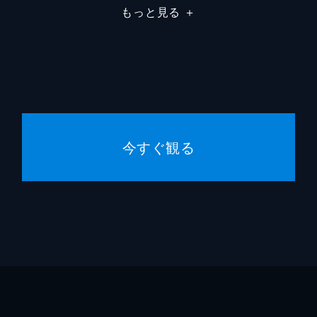
もっと見る
＋
ダグ・
ヴィク
ロン・
ニール
今すぐ観る
ジョン
マーテ
マイケ
ルイス