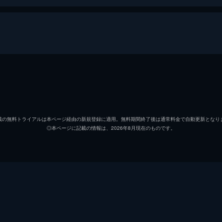
プルート・ナッシュ
エディ
ブルーノ
ランデ
載の無料トライアルは本ページ経由の新規登録に適用。無料期間終了後は通常料金で自動更新となり
◎本ページに記載の情報は、2026年8月現在のものです。
ディーナ
ロザリ
モーガン
ジョー
トニー
ジェイ
ルイス