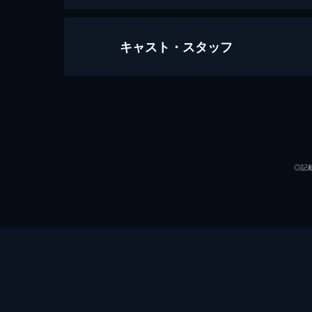
キャスト・スタッフ
プルート・ナッシュ
95分
出演
◎記