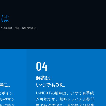
とは
マ/アニメを調査。別途、有料作品あり。
04
解約は
得に。
いつでもOK。
のポイン
U-NEXTの解約は、いつでも手続
ルやマン
き可能です。無料トライアル期間
月に持ち
中の解約の場合、月額料金は発生