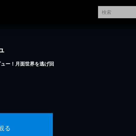
ュ
ビュー！月面世界を逃げ回
ィ
観る