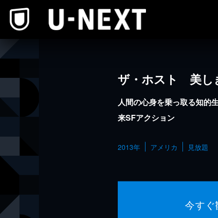
本文へスキップ
ザ・ホスト 美し
人間の心身を乗っ取る知的
来SFアクション
2013年
アメリカ
見放題
今すぐ