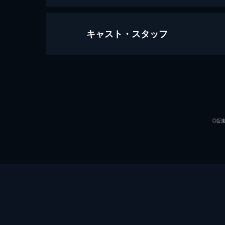
キャスト・スタッフ
ザ・ホスト 美しき侵略者
125分
出演
◎記