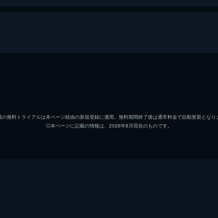
メラニー・ストライダー／ワンダラー
シアー
イアン
ジェイ
載の無料トライアルは本ページ経由の新規登録に適用。無料期間終了後は通常料金で自動更新となり
◎本ページに記載の情報は、2026年8月現在のものです。
ジャレド・ハウ
マック
マギー
フラン
ジェイミー・ストライダー
チャン
シーカー
ダイア