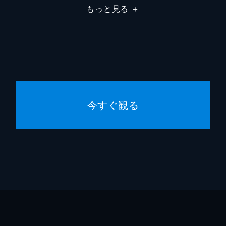
もっと見る
＋
アンド
ボキー
エミリ
アンド
今すぐ観る
アンド
ステフ
アント
ニック
スティ