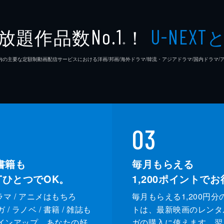
ポーラ
放題作品数
！
No.1
U-NEXT
※
ステフ
26年7⽉ 国内の主要な定額制動画配信サービスにおける洋画/邦画/海外ドラマ/韓流・アジアドラマ/国内ドラ
03
書籍も
毎月もらえる
XTひとつでOK。
1,200
ポイントでお
ドラマ / アニメはもちろ
毎月もらえる1,200円分
/ ラノベ / 書籍 / 雑誌も
トは、最新映画のレンタ
インアップ。あなたの好
ガの購入に使えます。翌