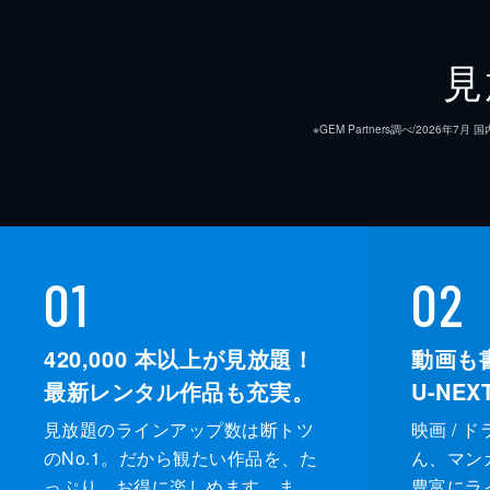
見
※GEM Partners調べ/20
01
02
420,000
本以上が見放題！
動画も
最新レンタル作品も充実。
U-NE
見放題のラインアップ数は断トツ
映画 / 
のNo.1。だから観たい作品を、た
ん、マンガ 
っぷり、お得に楽しめます。ま
豊富にラ