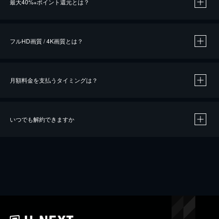
最大40%
ポイント還元とは？
※
※
作品によって必要なポイントが異なります。
フルHD画質 / 4K画質とは？
月額料金を支払うタイミングは？
※
40％ポイント還元の対象は、クレジットカード決済による作品の購入 / レンタルです。
※
iOSアプリのUコイン決済による作品の購入 / レンタルは、20％のポイント還元です。
※
還元の対象外となる決済方法や商品があります。くわしくは
こちら
をご確認ください。
いつでも解約できますか
こちら