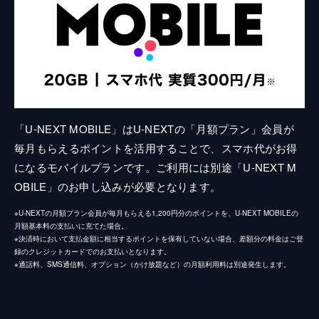
「U-NEXT MOBILE」はU-NEXTの「月額プラン」会員が
毎月もらえるポイントを活用することで、スマホ代がお得
になるモバイルプランです。ご利用には別途「U-NEXT M
OBILE」のお申し込みが必要となります。
※U-NEXTの月額プラン会員が毎月もらえる1,200円分のポイントを、U-NEXT MOBILEの
月額基本料の支払いに充てた場合。
※決済時において支払金額に相当するポイントを保有していない場合、差額分の料金はご登
録のクレジットカードでのお支払いとなります。
※通話料、SMS通信料、オプション（かけ放題など）の月額利用料は別途発生します。