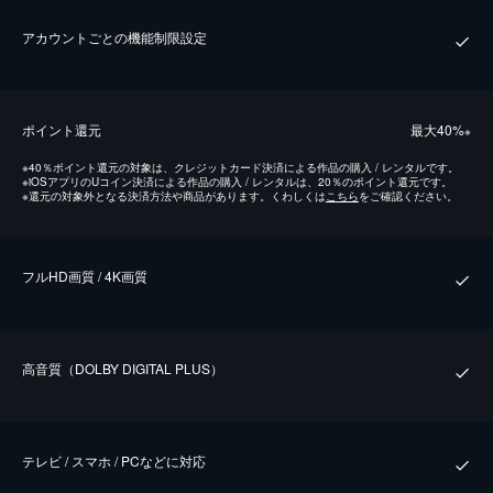
アカウントごとの機能制限設定
ポイント還元
最⼤40%
※
※
40％ポイント還元の対象は、クレジットカード決済による作品の購入 / レンタルです。
※
iOSアプリのUコイン決済による作品の購入 / レンタルは、20％のポイント還元です。
※
還元の対象外となる決済方法や商品があります。くわしくは
こちら
をご確認ください。
フルHD画質 / 4K画質
⾼⾳質（DOLBY DIGITAL PLUS）
テレビ / スマホ / PCなどに対応