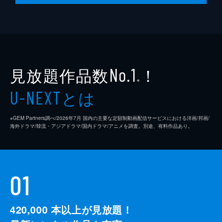
見放題作品数
！
No.1
※
とは
U-NEXT
※GEM Partners調べ/2026年7⽉ 国内の主要な定額制動画配信サービスにおける洋画/邦画/
海外ドラマ/韓流・アジアドラマ/国内ドラマ/アニメを調査。別途、有料作品あり。
01
420,000
本以上が見放題！