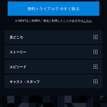
無料トライアルで 今すぐ観る
U-NEXTをご利用中／過去に利用したことがある方は
こちら
見どころ
ストーリー
エピソード
プロヴァンスの休日
キャスト・スタッフ
104分
出演
ポール
ジャン・レノ
イレーネ
アンナ・ガリエナ