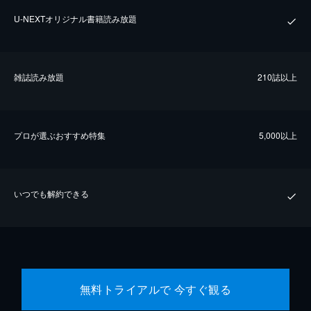
U-NEXTオリジナル書籍読み放題
雑誌読み放題
210誌以上
プロが選ぶおすすめ特集
5,000以上
いつでも解約できる
無料トライアルで 今すぐ観る