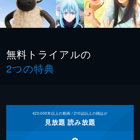
無料トライアルの
2つの特典
420,000
本以上の動画 /
210
誌以上の雑誌が
見放題
読み放題