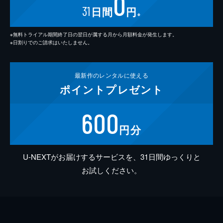
0
31
日間
円
※
※無料トライアル期間終了日の翌日が属する月から月額料金が発生します。
※日割りでのご請求はいたしません。
最新作の
レンタルに使える
ポイント
プレゼント
600
円分
U-NEXTがお届けするサービスを、31日間ゆっくりと
お試しください。