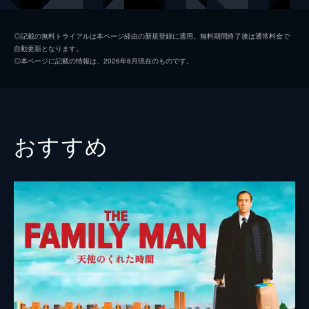
レア
クロエ・ジュアネ
◎記載の無料トライアルは本ページ経由の新規登録に適用。無料期間終了後は通常料金で
自動更新となります。
アドリアン
ユゴー・デシュー
◎本ページに記載の情報は、2026年8月現在のものです。
オーレ・アッティカ
ユーゲ・オフレ
シャルロット・ド・ターキム
おすすめ
監督
ローズ・ボッシュ
脚本
ローズ・ボッシュ
製作
アラン・ゴールドマン