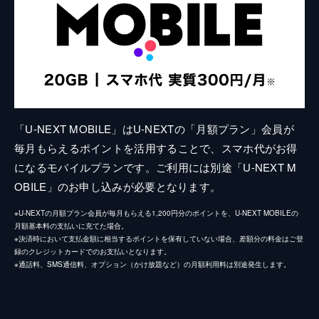
「U-NEXT MOBILE」はU-NEXTの「月額プラン」会員が
毎月もらえるポイントを活用することで、スマホ代がお得
になるモバイルプランです。ご利用には別途「U-NEXT M
OBILE」のお申し込みが必要となります。
※U-NEXTの月額プラン会員が毎月もらえる1,200円分のポイントを、U-NEXT MOBILEの
月額基本料の支払いに充てた場合。
※決済時において支払金額に相当するポイントを保有していない場合、差額分の料金はご登
録のクレジットカードでのお支払いとなります。
※通話料、SMS通信料、オプション（かけ放題など）の月額利用料は別途発生します。