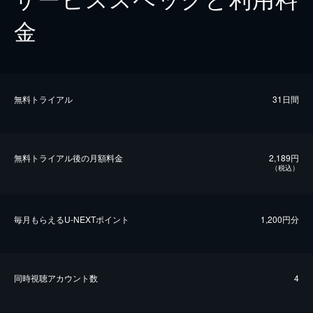
金
無料トライアル
31日間
無料トライアル後の⽉額料金
2,189円
（税込）
毎⽉もらえるU-NEXTポイント
1,200円分
同時視聴アカウント数
4