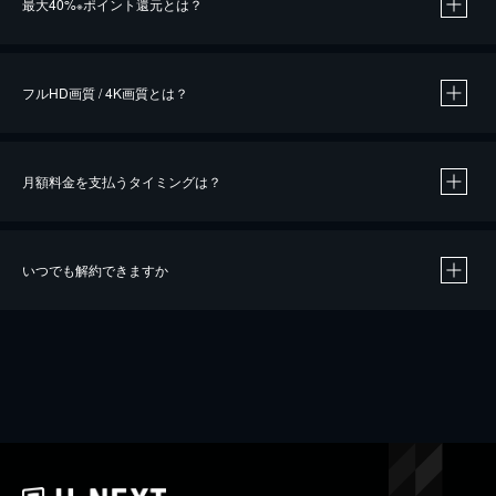
最大40%
ポイント還元とは？
※
※
作品によって必要なポイントが異なります。
フルHD画質 / 4K画質とは？
月額料金を支払うタイミングは？
※
40％ポイント還元の対象は、クレジットカード決済による作品の購入 / レンタルです。
※
iOSアプリのUコイン決済による作品の購入 / レンタルは、20％のポイント還元です。
※
還元の対象外となる決済方法や商品があります。くわしくは
こちら
をご確認ください。
いつでも解約できますか
こちら