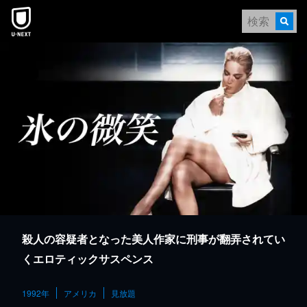
本文へスキップ
殺人の容疑者となった美人作家に刑事が翻弄されてい
くエロティックサスペンス
1992年
アメリカ
見放題