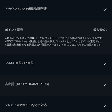
アカウントごとの機能制限設定
ポイント還元
最⼤40%
※
※
40％ポイント還元の対象は、クレジットカード決済による作品の購入 / レンタルです。
※
iOSアプリのUコイン決済による作品の購入 / レンタルは、20％のポイント還元です。
※
還元の対象外となる決済方法や商品があります。くわしくは
こちら
をご確認ください。
フルHD画質 / 4K画質
⾼⾳質（DOLBY DIGITAL PLUS）
テレビ / スマホ / PCなどに対応