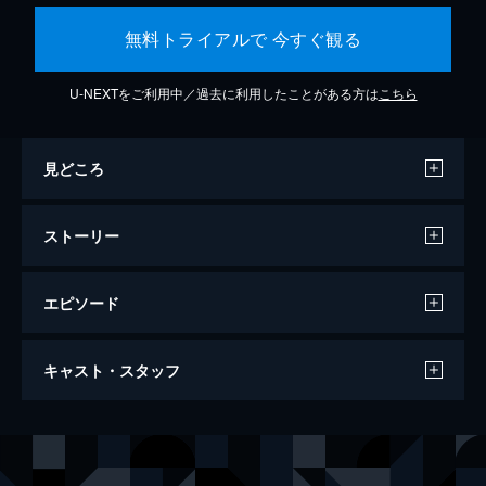
無料トライアルで 今すぐ観る
U-NEXTをご利用中／過去に利用したことがある方は
こちら
見どころ
ストーリー
エピソード
氷の微笑
キャスト・スタッフ
129分
出演
ニック・カラン刑事
マイケル・ダグラス
キャサリン・トラメル
シャロン・ストーン