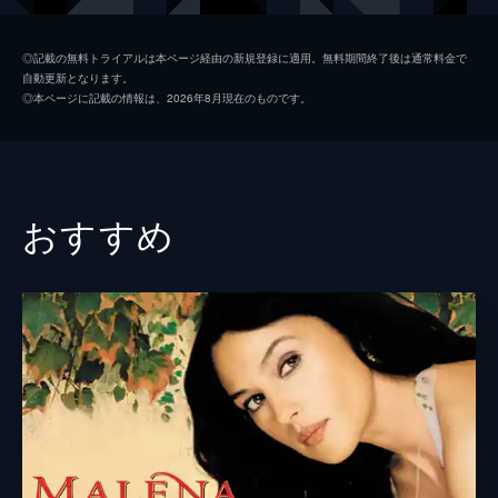
ガス・モラン
ジョージ・ズンザ
◎記載の無料トライアルは本ページ経由の新規登録に適用。無料期間終了後は通常料金で
自動更新となります。
ベス・ガーナー
ジーン・トリプルホーン
◎本ページに記載の情報は、2026年8月現在のものです。
ロキシー
レイラニ・サレル
ヘイゼル・ドブキンス
ドロシー・マローン
ジョン・コレリ
ウェイン・ナイト
おすすめ
フィリップ・ウォーカー
デニス・アーント
アンドリュース
ブルース・Ａ・ヤング
タルコット
チェルシー・ロス
マーティ・ニルセン
ダニエル・フォン・バーゲン
ラモット
スティーヴン・トボロウスキー
ジェームズ・レブホーン