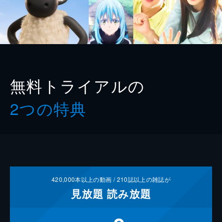
無料トライアルの
2つの特典
420,000
本以上の動画 /
210
誌以上の雑誌が
見放題
読み放題