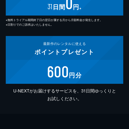
0
31
日間
円
※
※無料トライアル期間終了日の翌日が属する月から月額料金が発生します。
※日割りでのご請求はいたしません。
最新作の
レンタルに使える
ポイント
プレゼント
600
円分
U-NEXTがお届けするサービスを、31日間ゆっくりと
お試しください。