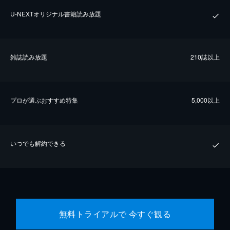
U-NEXTオリジナル書籍読み放題
雑誌読み放題
210誌以上
プロが選ぶおすすめ特集
5,000以上
いつでも解約できる
無料トライアルで 今すぐ観る