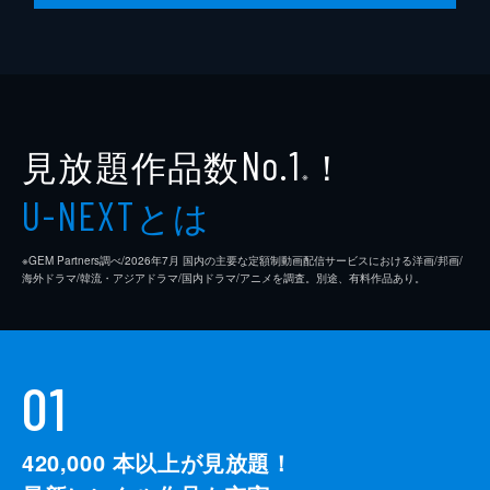
見放題作品数
！
No.1
※
とは
U-NEXT
※GEM Partners調べ/2026年7⽉ 国内の主要な定額制動画配信サービスにおける洋画/邦画/
海外ドラマ/韓流・アジアドラマ/国内ドラマ/アニメを調査。別途、有料作品あり。
01
420,000
本以上が見放題！