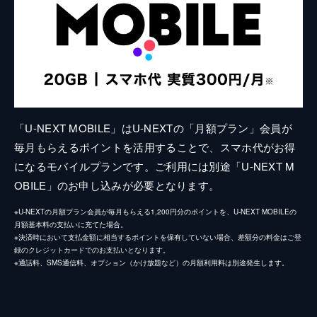
「U-NEXT MOBILE」はU-NEXTの「月額プラン」会員が
毎月もらえるポイントを活用することで、スマホ代がお得
になるモバイルプランです。ご利用には別途「U-NEXT M
OBILE」のお申し込みが必要となります。
※U-NEXTの月額プラン会員が毎月もらえる1,200円分のポイントを、U-NEXT MOBILEの
月額基本料の支払いに充てた場合。
※決済時において支払金額に相当するポイントを保有していない場合、差額分の料金はご登
録のクレジットカードでのお支払いとなります。
※通話料、SMS通信料、オプション（かけ放題など）の月額利用料は別途発生します。