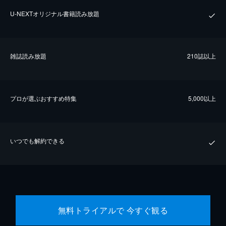
U-NEXTオリジナル書籍読み放題
雑誌読み放題
210誌以上
プロが選ぶおすすめ特集
5,000以上
いつでも解約できる
無料トライアルで 今すぐ観る