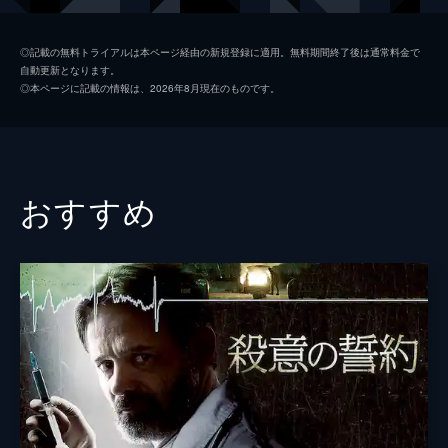
サラ・フォレスティエ
◎記載の無料トライアルは本ページ経由の新規登録に適用。無料期間終了後は通常料金で
自動更新となります。
アントワーヌ・レナルツ
◎本ページに記載の情報は、2026年8月現在のものです。
監督
アルノー・デプレシャン
脚本
アルノー・デプレシャン
レア・ミシウス
おすすめ
音楽
グレゴワール・エッツェル
製作
パスカル・コシュトゥー
グレゴワール・ソルラ