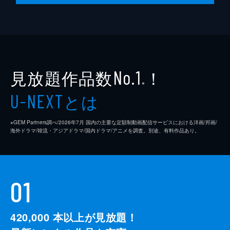
見放題作品数
！
No.1
※
とは
U-NEXT
※GEM Partners調べ/2026年7⽉ 国内の主要な定額制動画配信サービスにおける洋画/邦画/
海外ドラマ/韓流・アジアドラマ/国内ドラマ/アニメを調査。別途、有料作品あり。
01
420,000
本以上が見放題！