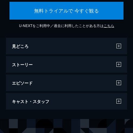
無料トライアルで 今すぐ観る
U-NEXTをご利用中／過去に利用したことがある方は
こちら
見どころ
ストーリー
エピソード
ダブル・サスペクツ
キャスト・スタッフ
119分
出演
ロシュディ・ゼム
レア・セドゥ