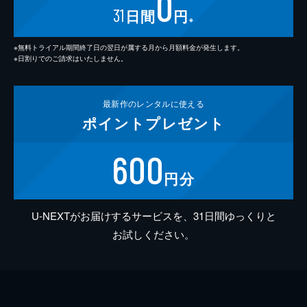
0
31
日間
円
※
※無料トライアル期間終了日の翌日が属する月から月額料金が発生します。
※日割りでのご請求はいたしません。
最新作の
レンタルに使える
ポイント
プレゼント
600
円分
U-NEXTがお届けするサービスを、31日間ゆっくりと
お試しください。