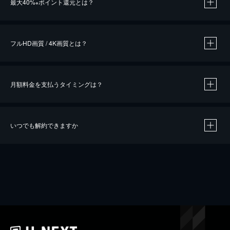
最大40%
ポイント還元とは？
※
※
作品によって必要なポイントが異なります。
フルHD画質 / 4K画質とは？
月額料金を支払うタイミングは？
※
40％ポイント還元の対象は、クレジットカード決済による作品の購入 / レンタルです。
※
iOSアプリのUコイン決済による作品の購入 / レンタルは、20％のポイント還元です。
※
還元の対象外となる決済方法や商品があります。くわしくは
こちら
をご確認ください。
いつでも解約できますか
こちら