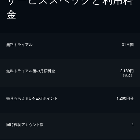
金
無料トライアル
31日間
無料トライアル後の⽉額料金
2,189円
（税込）
毎⽉もらえるU-NEXTポイント
1,200円分
同時視聴アカウント数
4