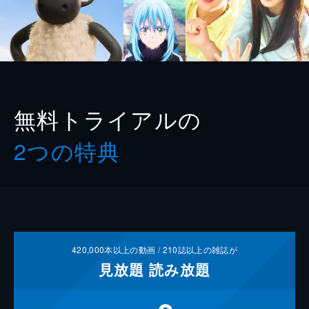
無料トライアルの
2つの特典
420,000
本以上の動画 /
210
誌以上の雑誌が
見放題
読み放題