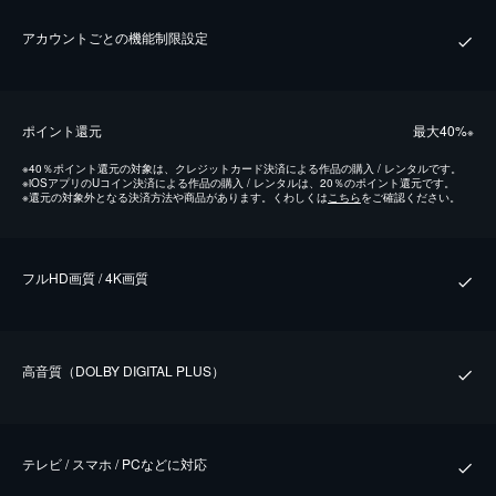
アカウントごとの機能制限設定
ポイント還元
最⼤40%
※
※
40％ポイント還元の対象は、クレジットカード決済による作品の購入 / レンタルです。
※
iOSアプリのUコイン決済による作品の購入 / レンタルは、20％のポイント還元です。
※
還元の対象外となる決済方法や商品があります。くわしくは
こちら
をご確認ください。
フルHD画質 / 4K画質
⾼⾳質（DOLBY DIGITAL PLUS）
テレビ / スマホ / PCなどに対応