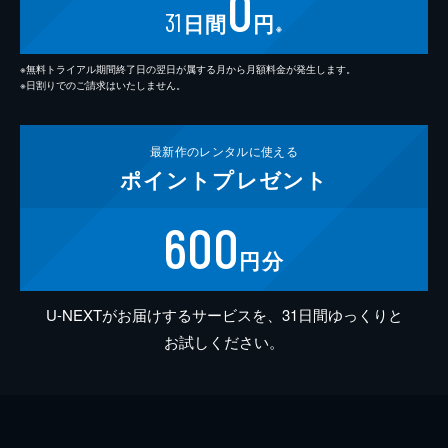
0
31
日間
円
※
※無料トライアル期間終了日の翌日が属する月から月額料金が発生します。
※日割りでのご請求はいたしません。
最新作の
レンタルに使える
ポイント
プレゼント
600
円分
U-NEXTがお届けするサービスを、31日間ゆっくりと
お試しください。