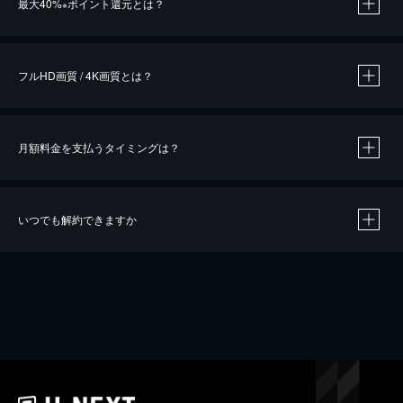
最大40%
ポイント還元とは？
※
※
作品によって必要なポイントが異なります。
フルHD画質 / 4K画質とは？
月額料金を支払うタイミングは？
※
40％ポイント還元の対象は、クレジットカード決済による作品の購入 / レンタルです。
※
iOSアプリのUコイン決済による作品の購入 / レンタルは、20％のポイント還元です。
※
還元の対象外となる決済方法や商品があります。くわしくは
こちら
をご確認ください。
いつでも解約できますか
こちら