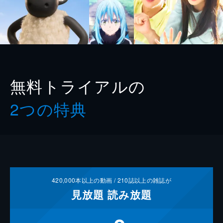
無料トライアルの
2つの特典
420,000
本以上の動画 /
210
誌以上の雑誌が
見放題
読み放題