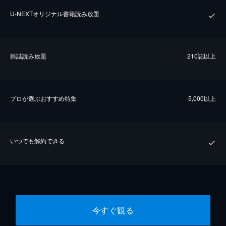
U-NEXTオリジナル書籍読み放題
雑誌読み放題
210誌以上
プロが選ぶおすすめ特集
5,000以上
いつでも解約できる
今すぐ観る