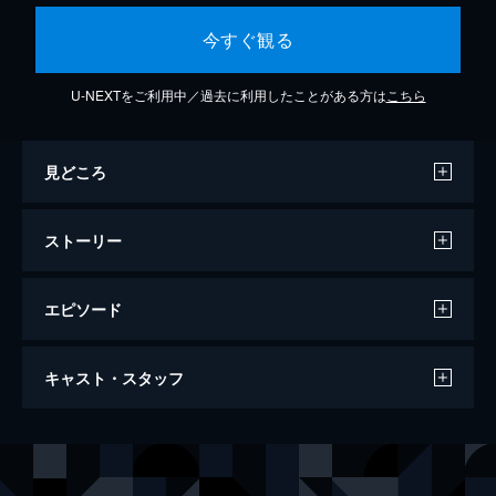
今すぐ観る
U-NEXTをご利用中／過去に利用したことがある方は
こちら
見どころ
ストーリー
エピソード
おもかげ
キャスト・スタッフ
129分
出演
エレナ
マルタ・ニエト
ジャン
ジュール・ポリエ