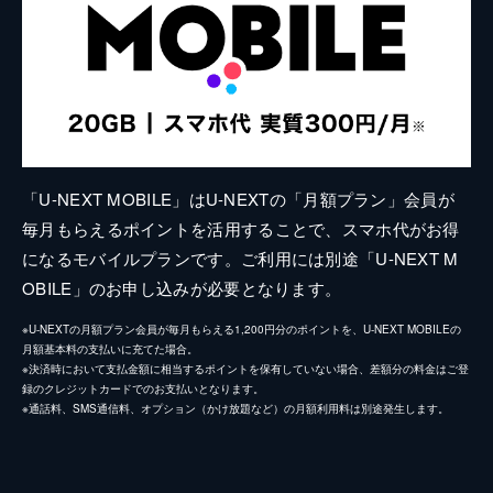
「U-NEXT MOBILE」はU-NEXTの「月額プラン」会員が
毎月もらえるポイントを活用することで、スマホ代がお得
になるモバイルプランです。ご利用には別途「U-NEXT M
OBILE」のお申し込みが必要となります。
※U-NEXTの月額プラン会員が毎月もらえる1,200円分のポイントを、U-NEXT MOBILEの
月額基本料の支払いに充てた場合。
※決済時において支払金額に相当するポイントを保有していない場合、差額分の料金はご登
録のクレジットカードでのお支払いとなります。
※通話料、SMS通信料、オプション（かけ放題など）の月額利用料は別途発生します。