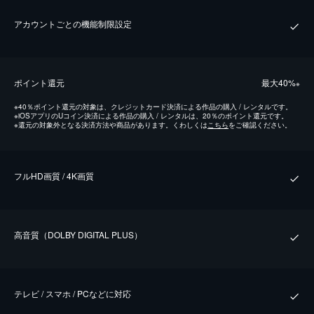
アカウントごとの機能制限設定
ポイント還元
最⼤40%
※
※
40％ポイント還元の対象は、クレジットカード決済による作品の購入 / レンタルです。
※
iOSアプリのUコイン決済による作品の購入 / レンタルは、20％のポイント還元です。
※
還元の対象外となる決済方法や商品があります。くわしくは
こちら
をご確認ください。
フルHD画質 / 4K画質
⾼⾳質（DOLBY DIGITAL PLUS）
テレビ / スマホ / PCなどに対応