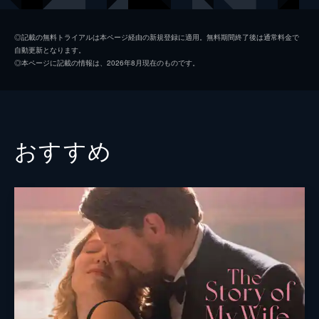
ヨセバ
アレックス・ブレンデミュール
◎記載の無料トライアルは本ページ経由の新規登録に適用。無料期間終了後は通常料金で
自動更新となります。
レア
アンヌ・コンシニ
◎本ページに記載の情報は、2026年8月現在のものです。
グレゴリー
フレデリック・ピエロ
監督
ロドリゴ・ソロゴイェン
脚本
ロドリゴ・ソロゴイェン
おすすめ
イサベル・ペーニャ
音楽
オリヴィエ・アルソン
製作
マリア・デル・ピュイ・アルバラード
イボン・コルメンサーナ
ロドリゴ・ソロゴイェン
イグナジ・エスタペ