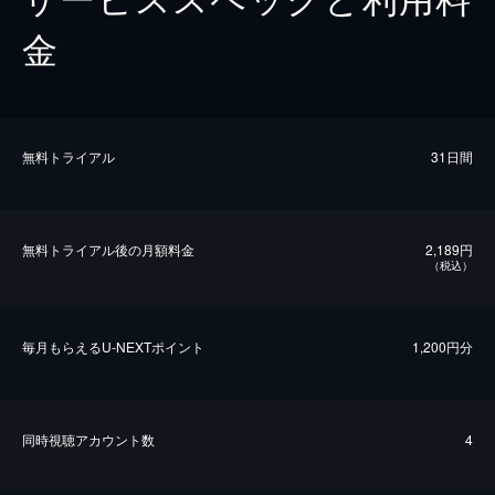
金
無料トライアル
31日間
無料トライアル後の⽉額料金
2,189円
（税込）
毎⽉もらえるU-NEXTポイント
1,200円分
同時視聴アカウント数
4