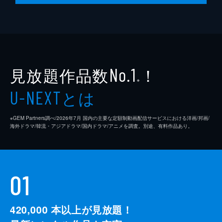
見放題作品数
！
No.1
※
とは
U-NEXT
※GEM Partners調べ/2026年7⽉ 国内の主要な定額制動画配信サービスにおける洋画/邦画/
海外ドラマ/韓流・アジアドラマ/国内ドラマ/アニメを調査。別途、有料作品あり。
01
420,000
本以上が見放題！