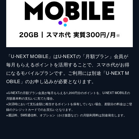
「U-NEXT MOBILE」はU-NEXTの「月額プラン」会員が
毎月もらえるポイントを活用することで、スマホ代がお得
になるモバイルプランです。ご利用には別途「U-NEXT M
OBILE」のお申し込みが必要となります。
※U-NEXTの月額プラン会員が毎月もらえる1,200円分のポイントを、U-NEXT MOBILEの
月額基本料の支払いに充てた場合。
※決済時において支払金額に相当するポイントを保有していない場合、差額分の料金はご登
録のクレジットカードでのお支払いとなります。
※通話料、SMS通信料、オプション（かけ放題など）の月額利用料は別途発生します。