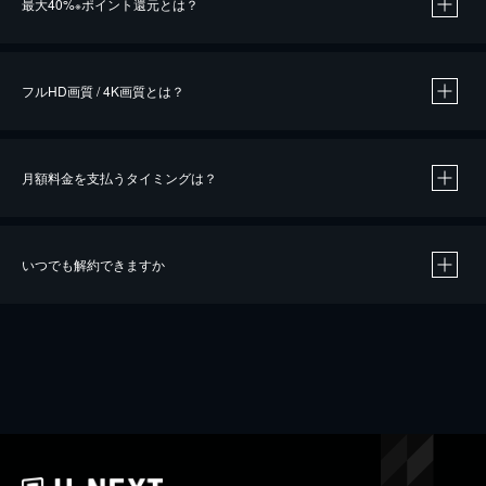
最大40%
ポイント還元とは？
※
※
作品によって必要なポイントが異なります。
フルHD画質 / 4K画質とは？
月額料金を支払うタイミングは？
※
40％ポイント還元の対象は、クレジットカード決済による作品の購入 / レンタルです。
※
iOSアプリのUコイン決済による作品の購入 / レンタルは、20％のポイント還元です。
※
還元の対象外となる決済方法や商品があります。くわしくは
こちら
をご確認ください。
いつでも解約できますか
こちら