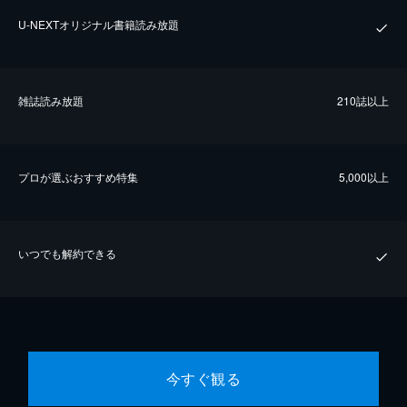
U-NEXTオリジナル書籍読み放題
雑誌読み放題
210誌以上
プロが選ぶおすすめ特集
5,000以上
いつでも解約できる
今すぐ観る