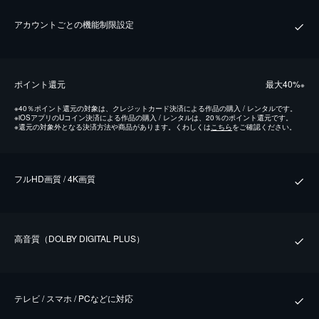
アカウントごとの機能制限設定
ポイント還元
最⼤40%
※
※
40％ポイント還元の対象は、クレジットカード決済による作品の購入 / レンタルです。
※
iOSアプリのUコイン決済による作品の購入 / レンタルは、20％のポイント還元です。
※
還元の対象外となる決済方法や商品があります。くわしくは
こちら
をご確認ください。
フルHD画質 / 4K画質
⾼⾳質（DOLBY DIGITAL PLUS）
テレビ / スマホ / PCなどに対応