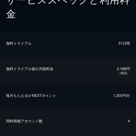
金
無料トライアル
31日間
無料トライアル後の⽉額料金
2,189円
（税込）
毎⽉もらえるU-NEXTポイント
1,200円分
同時視聴アカウント数
4