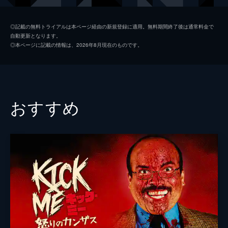
ジャン・コルネット
◎記載の無料トライアルは本ページ経由の新規登録に適用。無料期間終了後は通常料金で
自動更新となります。
イェレナ・ヨヴァノヴァ
◎本ページに記載の情報は、2026年8月現在のものです。
監督
ナチョ・ルイペレス
脚本
ナチョ・ルイペレス
マリオ・フェルナンデス・アロンソ
おすすめ
音楽
アルナウ・バタレル
製作
シモ・ペレス