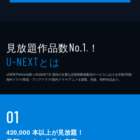
見放題作品数
！
No.1
※
とは
U-NEXT
※GEM Partners調べ/2026年7⽉ 国内の主要な定額制動画配信サービスにおける洋画/邦画/
海外ドラマ/韓流・アジアドラマ/国内ドラマ/アニメを調査。別途、有料作品あり。
01
420,000
本以上が見放題！