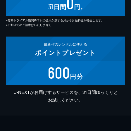
0
31
日間
円
※
※無料トライアル期間終了日の翌日が属する月から月額料金が発生します。
※日割りでのご請求はいたしません。
最新作の
レンタルに使える
ポイント
プレゼント
600
円分
U-NEXTがお届けするサービスを、31日間ゆっくりと
お試しください。