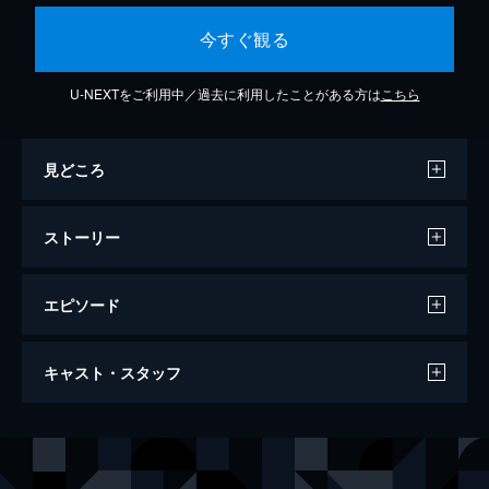
今すぐ観る
U-NEXTをご利用中／過去に利用したことがある方は
こちら
見どころ
ストーリー
エピソード
Xing クロッシング
キャスト・スタッフ
109分
出演
レオナルド・スバラーリャ
ミチェル・ノエル