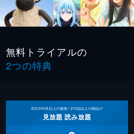
無料トライアルの
2つの特典
420,000
本以上の動画 /
210
誌以上の雑誌が
見放題
読み放題