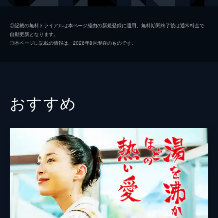
水島大介
斎藤工
◎記載の無料トライアルは本ページ経由の新規登録に適用。無料期間終了後は通常料金で
自動更新となります。
桐野 香
榮倉奈々
◎本ページに記載の情報は、2026年8月現在のものです。
高木玲子
山本美月
冴島亮太
高杉真宙
後藤 弓
馬場ふみか
おすすめ
村田節子
倍賞美津子
桐野昭三
永島敏行
矢野 清
竹原ピストル
山田利子
二階堂ふみ
富田幸太郎
松重豊
桐野春子
田中美佐子