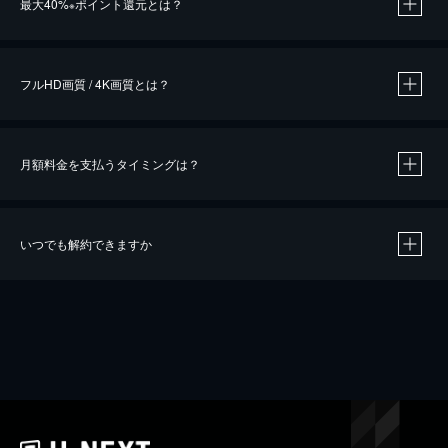
最大40%
ポイント還元とは？
※
※
作品によって必要なポイントが異なります。
フルHD画質 / 4K画質とは？
月額料金を支払うタイミングは？
※
40％ポイント還元の対象は、クレジットカード決済による作品の購入 / レンタルです。
※
iOSアプリのUコイン決済による作品の購入 / レンタルは、20％のポイント還元です。
※
還元の対象外となる決済方法や商品があります。くわしくは
こちら
をご確認ください。
いつでも解約できますか
こちら