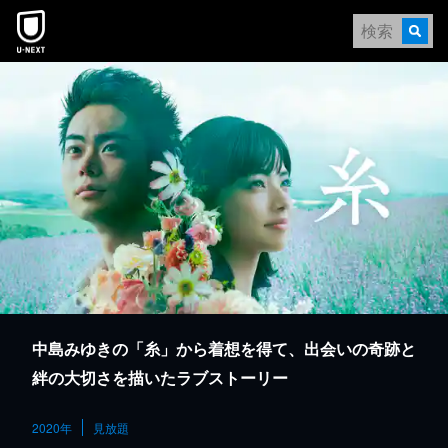
本文へスキップ
中島みゆきの「糸」から着想を得て、出会いの奇跡と
絆の大切さを描いたラブストーリー
2020年
見放題