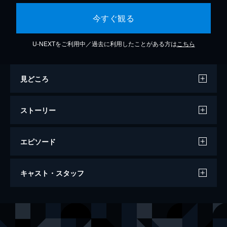
今すぐ観る
U-NEXTをご利用中／過去に利用したことがある方は
こちら
見どころ
ストーリー
エピソード
糸
キャスト・スタッフ
130分
出演
高橋 漣
菅田将暉
園田 葵
小松菜奈