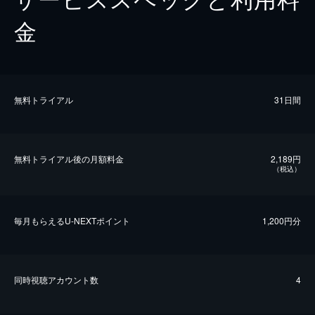
金
無料トライアル
31日間
無料トライアル後の⽉額料金
2,189円
（税込）
毎⽉もらえるU-NEXTポイント
1,200円分
同時視聴アカウント数
4