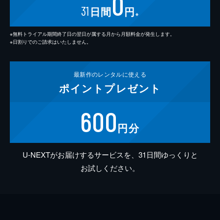
0
31
日間
円
※
※無料トライアル期間終了日の翌日が属する月から月額料金が発生します。
※日割りでのご請求はいたしません。
最新作の
レンタルに使える
ポイント
プレゼント
600
円分
U-NEXTがお届けするサービスを、31日間ゆっくりと
お試しください。