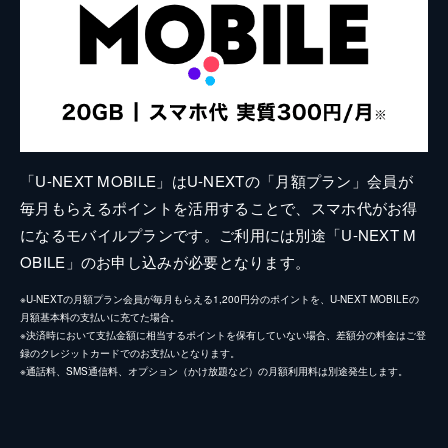
「U-NEXT MOBILE」はU-NEXTの「月額プラン」会員が
毎月もらえるポイントを活用することで、スマホ代がお得
になるモバイルプランです。ご利用には別途「U-NEXT M
OBILE」のお申し込みが必要となります。
※U-NEXTの月額プラン会員が毎月もらえる1,200円分のポイントを、U-NEXT MOBILEの
月額基本料の支払いに充てた場合。
※決済時において支払金額に相当するポイントを保有していない場合、差額分の料金はご登
録のクレジットカードでのお支払いとなります。
※通話料、SMS通信料、オプション（かけ放題など）の月額利用料は別途発生します。