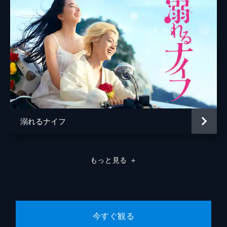
高橋里恩
声の出演
古舘伊知郎
監督
瀬々敬久
脚本
林民夫
音楽
亀田誠治
溺れるナイフ
もっと見る
＋
今すぐ観る