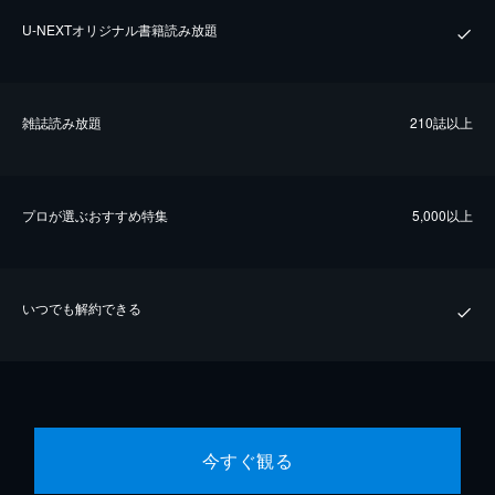
U-NEXTオリジナル書籍読み放題
雑誌読み放題
210誌以上
プロが選ぶおすすめ特集
5,000以上
いつでも解約できる
今すぐ観る