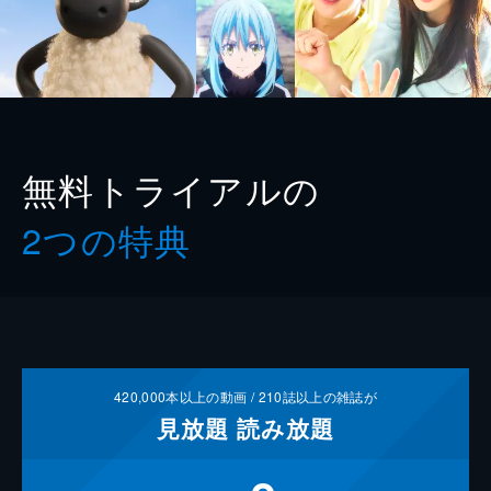
無料トライアルの
2つの特典
420,000
本以上の動画 /
210
誌以上の雑誌が
見放題
読み放題