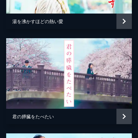
園田真由美
山口紗弥加
竹原直樹
成田凌
湯を沸かすほどの熱い愛
石崎ひゅーい
片寄涼太
南出凌嘉
植原星空
稲垣来泉
中野翠咲
小倉一郎
吉岡睦雄
君の膵臓をたべたい
最上もが
奥野瑛太