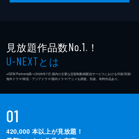
見放題作品数
！
No.1
※
とは
U-NEXT
※GEM Partners調べ/2026年7⽉ 国内の主要な定額制動画配信サービスにおける洋画/邦画/
海外ドラマ/韓流・アジアドラマ/国内ドラマ/アニメを調査。別途、有料作品あり。
01
420,000
本以上が見放題！