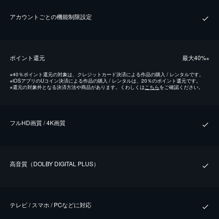
アカウントごとの機能制限設定
ポイント還元
最⼤40%
※
※
40％ポイント還元の対象は、クレジットカード決済による作品の購入 / レンタルです。
※
iOSアプリのUコイン決済による作品の購入 / レンタルは、20％のポイント還元です。
※
還元の対象外となる決済方法や商品があります。くわしくは
こちら
をご確認ください。
フルHD画質 / 4K画質
⾼⾳質（DOLBY DIGITAL PLUS）
テレビ / スマホ / PCなどに対応