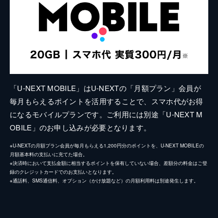
「U-NEXT MOBILE」はU-NEXTの「月額プラン」会員が
毎月もらえるポイントを活用することで、スマホ代がお得
になるモバイルプランです。ご利用には別途「U-NEXT M
OBILE」のお申し込みが必要となります。
※U-NEXTの月額プラン会員が毎月もらえる1,200円分のポイントを、U-NEXT MOBILEの
月額基本料の支払いに充てた場合。
※決済時において支払金額に相当するポイントを保有していない場合、差額分の料金はご登
録のクレジットカードでのお支払いとなります。
※通話料、SMS通信料、オプション（かけ放題など）の月額利用料は別途発生します。