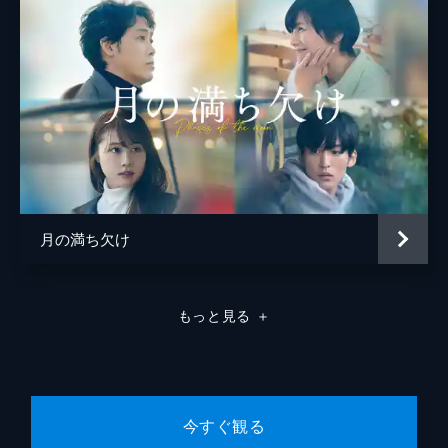
高橋里恩
声の出演
古舘伊知郎
監督
瀬々敬久
脚本
林民夫
音楽
亀田誠治
月の満ち欠け
もっと見る
＋
今すぐ観る