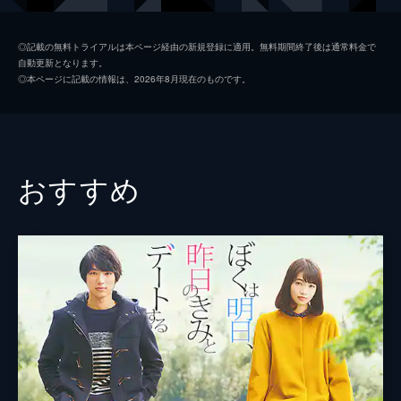
水島大介
斎藤工
◎記載の無料トライアルは本ページ経由の新規登録に適用。無料期間終了後は通常料金で
自動更新となります。
桐野 香
榮倉奈々
◎本ページに記載の情報は、2026年8月現在のものです。
高木玲子
山本美月
冴島亮太
高杉真宙
後藤 弓
馬場ふみか
おすすめ
村田節子
倍賞美津子
桐野昭三
永島敏行
矢野 清
竹原ピストル
山田利子
二階堂ふみ
富田幸太郎
松重豊
桐野春子
田中美佐子