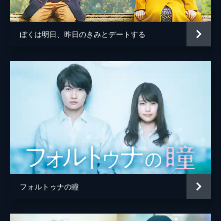
園田真由美
山口紗弥加
竹原直樹
成田凌
ぼくは明日、昨日のきみとデートする
石崎ひゅーい
片寄涼太
南出凌嘉
植原星空
稲垣来泉
中野翠咲
小倉一郎
吉岡睦雄
フォルトゥナの瞳
最上もが
奥野瑛太