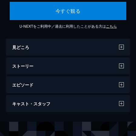
今すぐ観る
U-NEXTをご利用中／過去に利用したことがある方は
こちら
見どころ
ストーリー
エピソード
糸
キャスト・スタッフ
130分
出演
高橋 漣
菅田将暉
園田 葵
小松菜奈