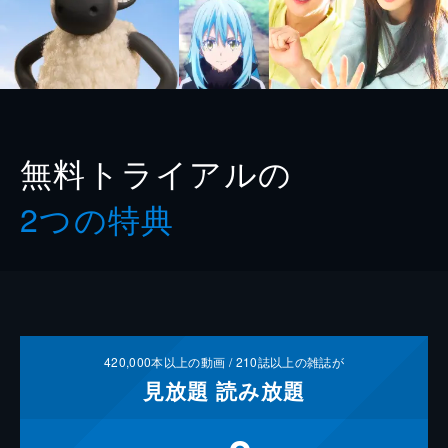
無料トライアルの
2つの特典
420,000
本以上の動画 /
210
誌以上の雑誌が
見放題
読み放題