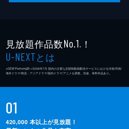
見放題作品数
！
No.1
※
とは
U-NEXT
※GEM Partners調べ/2026年7⽉ 国内の主要な定額制動画配信サービスにおける洋画/邦画/
海外ドラマ/韓流・アジアドラマ/国内ドラマ/アニメを調査。別途、有料作品あり。
01
420,000
本以上が見放題！