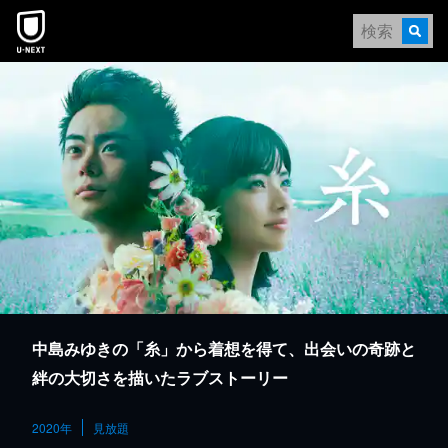
本文へスキップ
中島みゆきの「糸」から着想を得て、出会いの奇跡と
絆の大切さを描いたラブストーリー
2020年
見放題