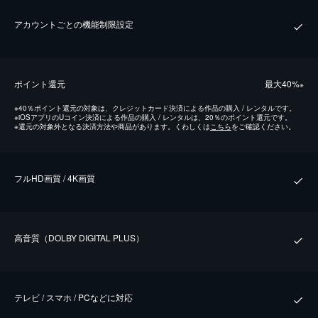
アカウントごとの機能制限設定
ポイント還元
最⼤40%
※
※
40％ポイント還元の対象は、クレジットカード決済による作品の購入 / レンタルです。
※
iOSアプリのUコイン決済による作品の購入 / レンタルは、20％のポイント還元です。
※
還元の対象外となる決済方法や商品があります。くわしくは
こちら
をご確認ください。
フルHD画質 / 4K画質
⾼⾳質（DOLBY DIGITAL PLUS）
テレビ / スマホ / PCなどに対応