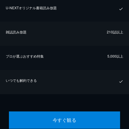
U-NEXTオリジナル書籍読み放題
雑誌読み放題
210誌以上
プロが選ぶおすすめ特集
5,000以上
いつでも解約できる
今すぐ観る