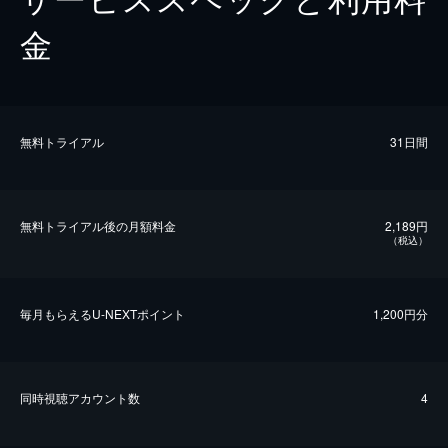
金
無料トライアル
31日間
無料トライアル後の⽉額料金
2,189円
（税込）
毎⽉もらえるU-NEXTポイント
1,200円分
同時視聴アカウント数
4