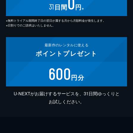
0
31
日間
円
※
※無料トライアル期間終了日の翌日が属する月から月額料金が発生します。
※日割りでのご請求はいたしません。
最新作の
レンタルに使える
ポイント
プレゼント
600
円分
U-NEXTがお届けするサービスを、31日間ゆっくりと
お試しください。